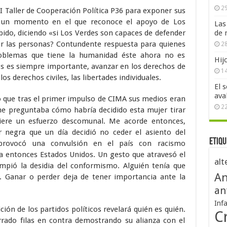
29
II Taller de Cooperación Política P36 para exponer sus
y un momento en el que reconoce el apoyo de Los
Las
ibido, diciendo «si Los Verdes son capaces de defender
de 
or las personas? Contundente respuesta para quienes
28
blemas que tiene la humanidad éste ahora no es
Hij
os es siempre importante, avanzar en los derechos de
1
os derechos civiles, las libertades individuales.
El 
ava
 que tras el primer impulso de CIMA sus medios eran
2
me preguntaba cómo habría decidido esta mujer tirar
iere un esfuerzo descomunal. Me acorde entonces,
er negra que un día decidió no ceder el asiento del
Etiqu
provocó una convulsión en el país con racismo
ra entonces Estados Unidos. Un gesto que atravesó el
alt
mpió la desidia del conformismo. Alguién tenía que
An
o. Ganar o perder deja de tener importancia ante la
an
Inf
ción de los partidos políticos revelará quién es quién.
Cr
ado filas en contra demostrando su alianza con el