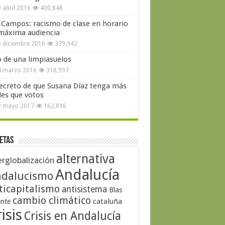
 abril 2016
400,848
 Campos: racismo de clase en horario
máxima audiencia
 diciembre 2016
379,942
o de una limpiasuelos
4 marzo 2016
318,997
secreto de que Susana Díaz tenga más
les que votos
2 mayo 2017
162,896
etas
alternativa
erglobalización
Andalucía
dalucismo
ticapitalismo
antisistema
Blas
cambio climático
cataluña
ante
isis
Crisis en Andalucía