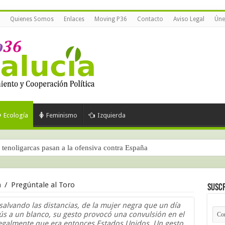
Quienes Somos
Enlaces
Moving P36
Contacto
Aviso Legal
Úne
Ecología
Feminismo
Izquierda
tenoligarcas pasan a la ofensiva contra España
a
/
Pregúntale al Toro
Suscr
alvando las distancias, de la mujer negra que un día
bús a un blanco, su gesto provocó una convulsión en el
legalmente que era entonces Estados Unidos. Un gesto