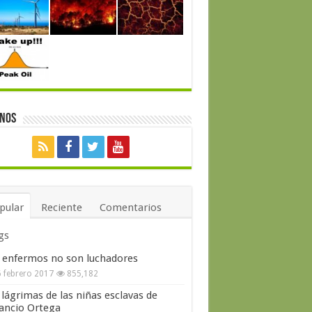
enos
pular
Reciente
Comentarios
gs
 enfermos no son luchadores
 febrero 2017
855,182
 lágrimas de las niñas esclavas de
ncio Ortega