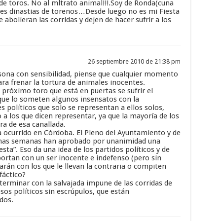
 de toros. No al mltrato animal!!!.Soy de Ronda(cuna
ndes dinastias de torenos…Desde luego no es mi Fiesta
 abolieran las corridas y dejen de hacer sufrir a los
26 septiembre 2010 de 21:38 pm
ona con sensibilidad, piense que cualquier momento
ra frenar la tortura de animales inocentes.
l próximo toro que está en puertas se sufrir el
 que lo someten algunos insensatos con la
s políticos que solo se representan a ellos solos,
 los que dicen representar, ya que la mayoría de los
a de esa canallada.
ha ocurrido en Córdoba. El Pleno del Ayuntamiento y de
timas semanas han aprobado por unanimidad una
sta”. Eso da una idea de los partidos políticos y de
mportan con un ser inocente e indefenso (pero sin
rán con los que le llevan la contraria o compiten
fáctico?
erminar con la salvajada impune de las corridas de
sos políticos sin escrúpulos, que están
dos.