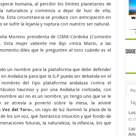
especie humana, al percibir los límites planetarios de
la naturaleza y comienza a dejar de huir de ella,
a. Esta circunstancia se produce con anticipación en
 se sufre la lejanía y ruptura con nuestro ser natural.
milia Moreno presidenta de CIMA-Córdoba (Comisión
). Esta mujer valiente me dijo «mira Mario, a las
momento diles que le pregunten al toro cuándo es el
Sigu
o un nombre para la plataforma que debe defender
 en Andalucía para que la ILP pueda ser debatida en el
nombres del tipo plataforma andaluza contra el
táculos taurinos y por una Andalucía civilizada, con
Po
un nombre así no es un nombre, yo tengo uno que se le
Ta
no se atrevía a ponerlo sobre la mesa, la animé
a Voz del Toro
«, un rayo de luz iluminó la plaza de la
Los
e los sin voz, qué fantástica intuición y qué fondo de
26
eneraciones futuras, la naturaleza, la infancia, los que
Las
Ama