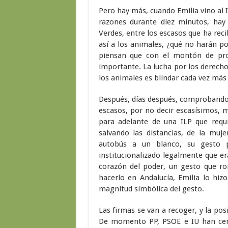
Pero hay más, cuando Emilia vino al 
razones durante diez minutos, ha
Verdes, entre los escasos que ha rec
así a los animales, ¿qué no harán p
piensan que con el montón de pro
importante. La lucha por los derech
los animales es blindar cada vez más l
Después, días después, comprobando
escasos, por no decir escasísimos, 
para adelante de una ILP que requ
salvando las distancias, de la muj
autobús a un blanco, su gesto 
institucionalizado legalmente que e
corazón del poder, un gesto que ro
hacerlo en Andalucía, Emilia lo hiz
magnitud simbólica del gesto.
Las firmas se van a recoger, y la posi
De momento PP, PSOE e IU han cerr