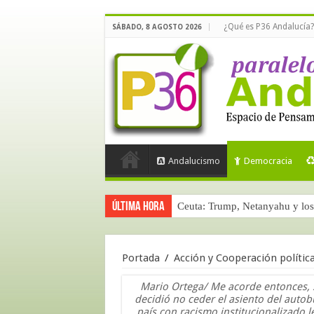
¿Qué es P36 Andalucía?
SÁBADO, 8 AGOSTO 2026
Andalucismo
Democracia
Última hora
Ceuta: Trump, Netanyahu y los 
Portada
/
Acción y Cooperación polític
Mario Ortega/ Me acorde entonces, s
decidió no ceder el asiento del auto
país con racismo institucionalizado 