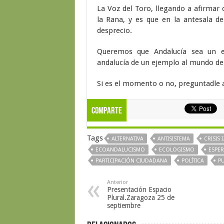
La Voz del Toro, llegando a afirmar
la Rana, y es que en la antesala d
desprecio.
Queremos que Andalucía sea un es
andalucía de un ejemplo al mundo de a
Si es el momento o no, preguntadle a
Comparte
Tags
ALTERNATIVA
ANTISISTEMA
CRISIS
ECOANDALUCISMO
ECOLOGISMO
ESPE
PARTICIPACIÓN CIUDADANA
POLÍTICA
P
Anterior
Presentación Espacio
Plural.Zaragoza 25 de
septiembre