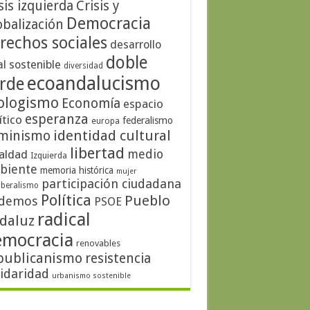
sis izquierda
Crisis y
Democracia
obalización
rechos sociales
desarrollo
doble
al sostenible
diversidad
ecoandalucismo
rde
ologismo
Economía
espacio
esperanza
ítico
federalismo
europa
identidad cultural
minismo
libertad
medio
aldad
Izquierda
biente
memoria histórica
mujer
participación ciudadana
iberalismo
Política
Pueblo
demos
PSOE
radical
daluz
emocracia
renovables
publicanismo
resistencia
lidaridad
urbanismo sostenible