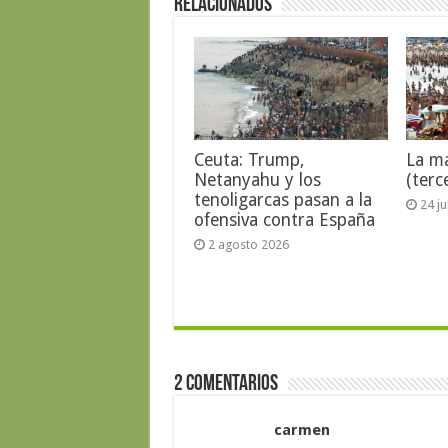
Relacionados
Ceuta: Trump,
La ma
Netanyahu y los
(terc
tenoligarcas pasan a la
24 j
ofensiva contra España
2 agosto 2026
2 Comentarios
carmen