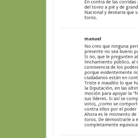
En contra de las corridas
del toreo a pié y de gra
Nacional y desearia que se
toros.
manuel
No creo que ninguna pers
presente no sea bueno pa
Si no, que le pregunten a
linchamiento público, al
connivencia de los podere
porque evidentemente no a
ciudadanos están en contr
Triste e inaudito lo que 
la Diputación, en las úl
moción para apoyar la “fie
sus líderes. Si así se co
voto), ¿como se comporta
contra ellos por el poder 
Ahora es le momento de t
toros. De demostrarle a e
completamente equivoca