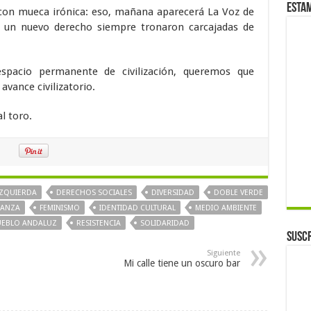
Esta
 con mueca irónica: eso, mañana aparecerá La Voz de
e un nuevo derecho siempre tronaron carcajadas de
pacio permanente de civilización, queremos que
vance civilizatorio.
l toro.
 IZQUIERDA
DERECHOS SOCIALES
DIVERSIDAD
DOBLE VERDE
RANZA
FEMINISMO
IDENTIDAD CULTURAL
MEDIO AMBIENTE
UEBLO ANDALUZ
RESISTENCIA
SOLIDARIDAD
Suscr
Siguiente
Mi calle tiene un oscuro bar