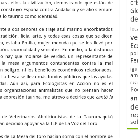
cri
ara ellos la civilización, demostrando que están de
 construyó España contra Andalucía y se alió siempre
Gl
sa lo taurino como identidad.
de
loc
ente a dos señores de traje azul marino encorbatados
ve
radición, lidia, arte, y todas esas cosas que se dicen
za, estaba Emilia, mujer menuda que se los llevó por
Ec
ión, racionalidad y sensatez. En medio, a la distancia
pol
o hay que mojarse de verdad, un representante de
Fe
e la mesa argumentos contundentes contra la mal
igu
en peligro, ni los beneficios económicos relacionados,
am
 La fiesta se lleva más fondos públicos que las ayudas
neol
das. Aún así, para Ecologistas en Acción no es el
Po
s organizaciones animalistas que no piensan hacer
na expresión taurina, me atrevo a decirles que
cantó la
an
d
re
 de Veterinarios Abolicionistas de la Tauromaquia)
so
 decidido apoyar ya la ILP de La Voz del Toro.
es de La Mesa del toro hacían sorna con el nombre de