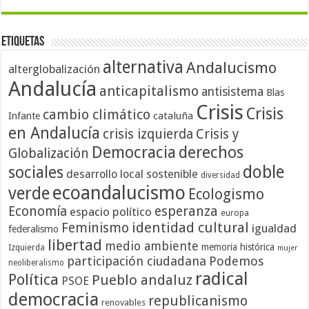
Etiquetas
alternativa
Andalucismo
alterglobalización
Andalucía
anticapitalismo
antisistema
Blas
Crisis
Crisis
cambio climático
cataluña
Infante
en Andalucía
crisis izquierda
Crisis y
Democracia
derechos
Globalización
doble
sociales
desarrollo local sostenible
diversidad
ecoandalucismo
verde
Ecologismo
Economía
esperanza
espacio político
europa
identidad cultural
Feminismo
igualdad
federalismo
libertad
medio ambiente
memoria histórica
Izquierda
mujer
participación ciudadana
Podemos
neoliberalismo
radical
Política
Pueblo andaluz
PSOE
democracia
republicanismo
renovables