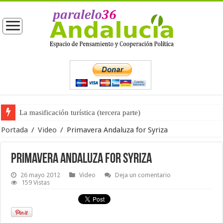
La masificación turística (tercera parte)
Portada
/
Video
/
Primavera Andaluza for Syriza
Primavera Andaluza for Syriza
26 mayo 2012
Video
Deja un comentario
159 Vistas