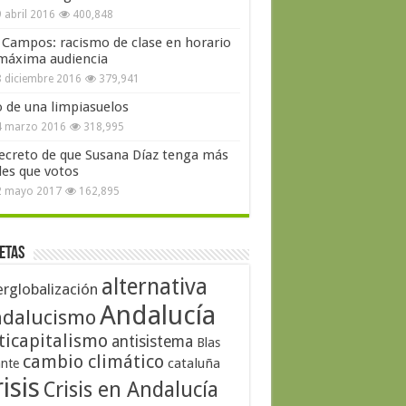
 abril 2016
400,848
 Campos: racismo de clase en horario
máxima audiencia
 diciembre 2016
379,941
o de una limpiasuelos
4 marzo 2016
318,995
secreto de que Susana Díaz tenga más
les que votos
2 mayo 2017
162,895
etas
alternativa
erglobalización
Andalucía
dalucismo
ticapitalismo
antisistema
Blas
cambio climático
cataluña
ante
isis
Crisis en Andalucía