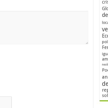
cri
Gl
de
loc
ve
Ec
pol
Fe
igu
am
neol
Po
an
d
re
so