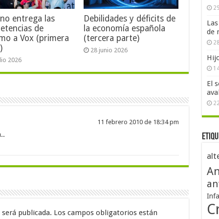
29
no entrega las
Debilidades y déficits de
Las
etencias de
la economía española
de 
mo a Vox (primera
(tercera parte)
28
)
28 junio 2026
Hij
ulio 2026
1
El 
ava
2
11 febrero 2010 de 18:34 pm
..
Etiqu
alt
An
an
Inf
Cr
 será publicada.
Los campos obligatorios están