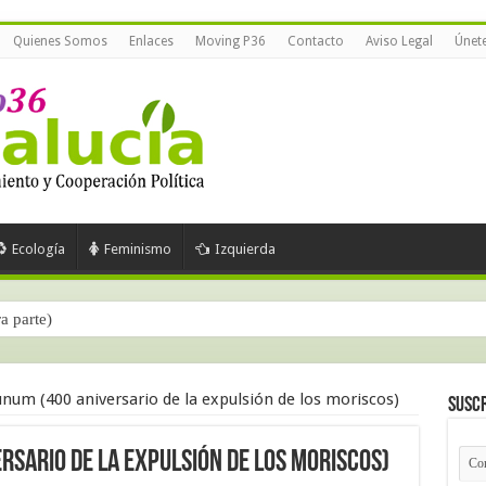
Quienes Somos
Enlaces
Moving P36
Contacto
Aviso Legal
Únet
Ecología
Feminismo
Izquierda
ra parte)
unum (400 aniversario de la expulsión de los moriscos)
Suscr
rsario de la expulsión de los moriscos)