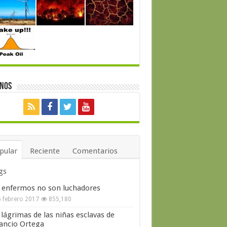
enos
pular
Reciente
Comentarios
gs
 enfermos no son luchadores
 febrero 2017
855,180
 lágrimas de las niñas esclavas de
ncio Ortega