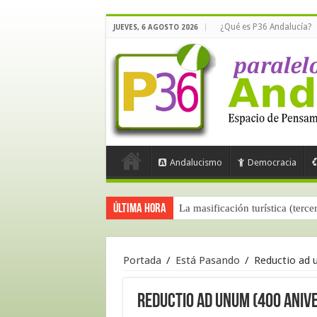
¿Qué es P36 Andalucía?
JUEVES, 6 AGOSTO 2026
Andalucismo
Democracia
Última hora
La masificación turística (terce
Portada
/
Está Pasando
/
Reductio ad 
Reductio ad unum (400 anive