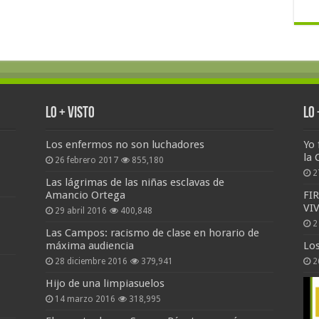
Lo + Visto
Lo
Los enfermos no son luchadores
Yo 
la 
26 febrero 2017
855,180
2
Las lágrimas de las niñas esclavas de
Amancio Ortega
FI
VI
29 abril 2016
400,848
2
Las Campos: racismo de clase en horario de
máxima audiencia
Lo
28 diciembre 2016
379,941
2
Hijo de una limpiasuelos
14 marzo 2016
318,995