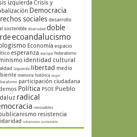
sis izquierda
Crisis y
Democracia
obalización
rechos sociales
desarrollo
doble
al sostenible
diversidad
ecoandalucismo
rde
ologismo
Economía
espacio
esperanza
ítico
federalismo
europa
identidad cultural
minismo
libertad
medio
aldad
Izquierda
biente
memoria histórica
mujer
participación ciudadana
iberalismo
Política
Pueblo
demos
PSOE
radical
daluz
emocracia
renovables
publicanismo
resistencia
lidaridad
urbanismo sostenible