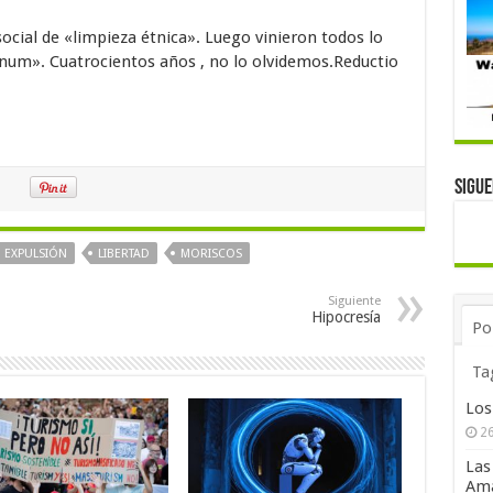
ocial de «limpieza étnica». Luego vinieron todos lo
num». Cuatrocientos años , no lo olvidemos.Reductio
Sigu
EXPULSIÓN
LIBERTAD
MORISCOS
Siguiente
Hipocresía
Po
Ta
Los
26
Las
Ama