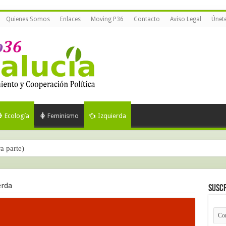
Quienes Somos
Enlaces
Moving P36
Contacto
Aviso Legal
Únet
Ecología
Feminismo
Izquierda
ra parte)
erda
Suscr