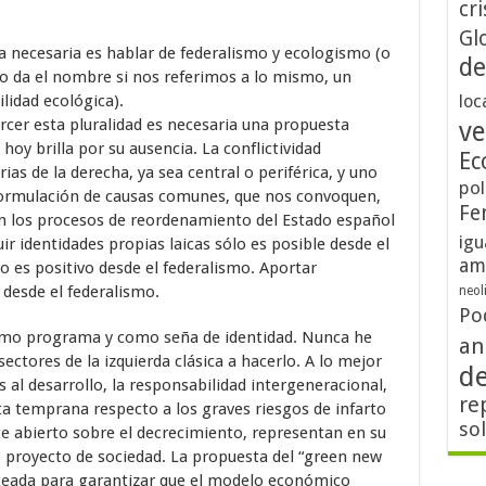
cri
Gl
da necesaria es hablar de federalismo y ecologismo (o
de
to da el nombre si nos referimos a lo mismo, un
lidad ecológica).
loc
rcer esta pluralidad es necesaria una propuesta
ve
hoy brilla por su ausencia. La conflictividad
Ec
rias de la derecha, ya sea central o periférica, y uno
pol
formulación de causas comunes, que nos convoquen,
Fe
, en los procesos de reordenamiento del Estado español
igu
ir identidades propias laicas sólo es posible desde el
am
lo es positivo desde el federalismo. Aportar
desde el federalismo.
neol
Po
omo programa y como seña de identidad. Nunca he
an
sectores de la izquierda clásica a hacerlo. A lo mejor
d
es al desarrollo, la responsabilidad intergeneracional,
re
erta temprana respecto a los graves riesgos de infarto
so
te abierto sobre el decrecimiento, representan en su
 proyecto de sociedad. La propuesta del “green new
anteada para garantizar que el modelo económico