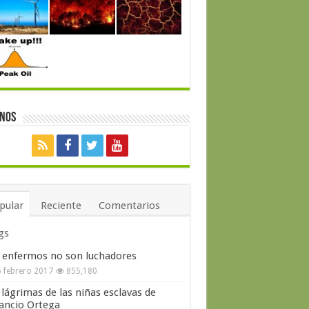
enos
pular
Reciente
Comentarios
gs
 enfermos no son luchadores
 febrero 2017
855,180
 lágrimas de las niñas esclavas de
ncio Ortega