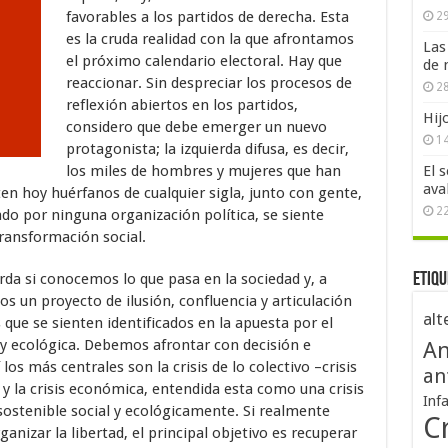
favorables a los partidos de derecha. Esta
29
es la cruda realidad con la que afrontamos
Las
el próximo calendario electoral. Hay que
de 
reaccionar. Sin despreciar los procesos de
28
reflexión abiertos en los partidos,
Hij
considero que debe emerger un nuevo
1
protagonista; la izquierda difusa, es decir,
los miles de hombres y mujeres que han
El 
ava
ten hoy huérfanos de cualquier sigla, junto con gente,
2
ado por ninguna organización política, se siente
ransformación social.
rda si conocemos lo que pasa en la sociedad y, a
Etiqu
os un proyecto de ilusión, confluencia y articulación
alt
que se sienten identificados en la apuesta por el
l y ecológica. Debemos afrontar con decisión e
An
os más centrales son la crisis de lo colectivo –crisis
an
– y la crisis económica, entendida esta como una crisis
Inf
ostenible social y ecológicamente. Si realmente
Cr
nizar la libertad, el principal objetivo es recuperar