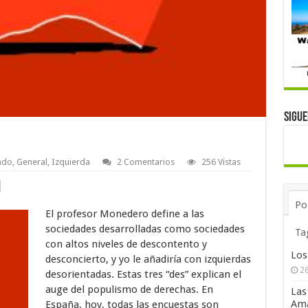
Sigu
ndo
,
General
,
Izquierda
2 Comentarios
256 Vistas
Po
El profesor Monedero define a las
sociedades desarrolladas como sociedades
Ta
con altos niveles de descontento y
Los
desconcierto, y yo le añadiría con izquierdas
26
desorientadas. Estas tres “des” explican el
auge del populismo de derechas. En
Las
Ama
España, hoy, todas las encuestas son