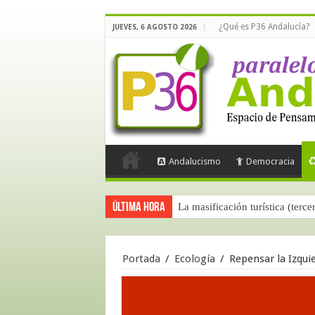
¿Qué es P36 Andalucía?
JUEVES, 6 AGOSTO 2026
Andalucismo
Democracia
Última hora
La masificación turística (terce
Portada
/
Ecología
/
Repensar la Izqui