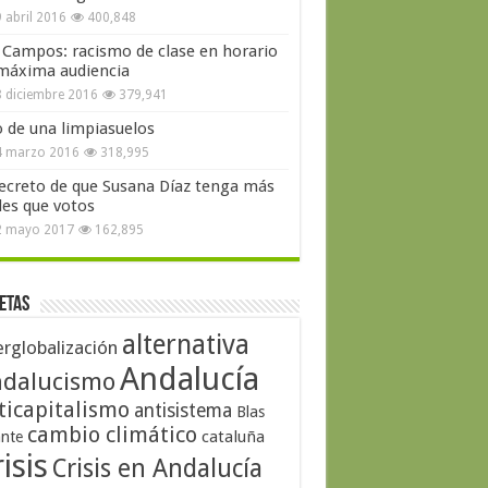
 abril 2016
400,848
 Campos: racismo de clase en horario
máxima audiencia
 diciembre 2016
379,941
o de una limpiasuelos
4 marzo 2016
318,995
secreto de que Susana Díaz tenga más
les que votos
2 mayo 2017
162,895
etas
alternativa
erglobalización
Andalucía
dalucismo
ticapitalismo
antisistema
Blas
cambio climático
cataluña
ante
isis
Crisis en Andalucía