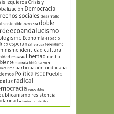
sis izquierda
Crisis y
Democracia
obalización
rechos sociales
desarrollo
doble
al sostenible
diversidad
ecoandalucismo
rde
ologismo
Economía
espacio
esperanza
ítico
federalismo
europa
identidad cultural
minismo
libertad
medio
aldad
Izquierda
biente
memoria histórica
mujer
participación ciudadana
iberalismo
Política
Pueblo
demos
PSOE
radical
daluz
emocracia
renovables
publicanismo
resistencia
lidaridad
urbanismo sostenible