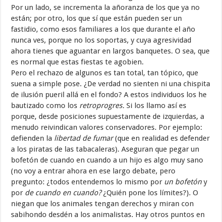
Por un lado, se incrementa la añoranza de los que ya no
están; por otro, los que sí que están pueden ser un
fastidio, como esos familiares a los que durante el año
nunca ves, porque no los soportas, y cuya agresividad
ahora tienes que aguantar en largos banquetes. O sea, que
es normal que estas fiestas te agobien.
Pero el rechazo de algunos es tan total, tan tópico, que
suena a simple pose. ¿De verdad no sienten ni una chispita
de ilusión pueril allá en el fondo? A estos individuos los he
bautizado como los
retroprogres.
Si los llamo así es
porque, desde posiciones supuestamente de izquierdas, a
menudo reivindican valores conservadores. Por ejemplo:
defienden la
libertad de fumar
(que en realidad es defender
a los piratas de las tabacaleras). Aseguran que pegar un
bofetón de cuando en cuando a un hijo es algo muy sano
(no voy a entrar ahora en ese largo debate, pero
pregunto: ¿todos entendemos lo mismo por
un bofetón
y
por
de cuando en cuando?
¿Quién pone los límites?). O
niegan que los animales tengan derechos y miran con
sabihondo desdén a los animalistas. Hay otros puntos en