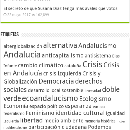
El secreto de que Susana Díaz tenga más avales que votos
22 mayo 2017
162,899
Etiquetas
alternativa
Andalucismo
alterglobalización
Andalucía
anticapitalismo
antisistema
Blas
Crisis
Crisis
cambio climático
cataluña
Infante
en Andalucía
crisis izquierda
Crisis y
Democracia
derechos
Globalización
doble
sociales
desarrollo local sostenible
diversidad
ecoandalucismo
verde
Ecologismo
Economía
esperanza
espacio político
europa
identidad cultural
Feminismo
igualdad
federalismo
libertad
medio ambiente
memoria histórica
Izquierda
mujer
participación ciudadana
Podemos
neoliberalismo