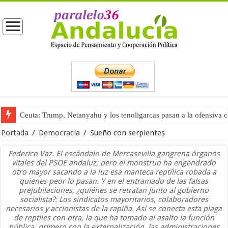
Ceuta: Trump, Netanyahu y los tenoligarcas pasan a la ofensiva 
La masificación turística (tercera parte)
Portada
/
Democracia
/
Sueño con serpientes
Federico Vaz. El escándalo de Mercasevilla gangrena órganos
vitales del PSOE andaluz; pero el monstruo ha engendrado
otro mayor sacando a la luz esa manteca reptílica robada a
quienes peor lo pasan. Y en el entramado de las falsas
prejubilaciones, ¿quiénes se retratan junto al gobierno
socialista?: Los sindicatos mayoritarios, colaboradores
necesarios y accionistas de la rapiña. Así se conecta esta plaga
de reptiles con otra, la que ha tomado al asalto la función
pública, primero con la externalización, las administraciones