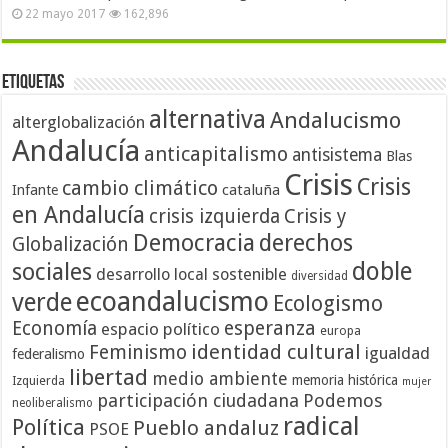
22 mayo 2017
162,896
Etiquetas
alternativa
Andalucismo
alterglobalización
Andalucía
anticapitalismo
antisistema
Blas
Crisis
Crisis
cambio climático
cataluña
Infante
en Andalucía
crisis izquierda
Crisis y
Democracia
derechos
Globalización
doble
sociales
desarrollo local sostenible
diversidad
ecoandalucismo
verde
Ecologismo
Economía
esperanza
espacio político
europa
identidad cultural
Feminismo
igualdad
federalismo
libertad
medio ambiente
memoria histórica
Izquierda
mujer
participación ciudadana
Podemos
neoliberalismo
radical
Política
Pueblo andaluz
PSOE