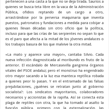
pertenecen a una casta a la que no se deja tirada. Saurios a
quienes se busca teta libre en la vaca de la Administración
Pública, ofidios reptando de un cargo a otro,
arrastrándose por la perversa maquinaria que inventa
puestos, patronatos y fundaciones a medida para cobijar a
quienes llevan décadas sin otro oficio que la política,
incluso para que las crías de las serpientes no sepan lo que
es el paro que afecta a la mitad de los jóvenes andaluces o
los trabajos basura de los que malvive la otra mitad.
«La mato y aparece una mayor», cantaba Silvio. Cada
nueva infección diagnosticada al moribundo es fruto de la
anterior. El escándalo de Mercasevilla gangrena órganos
vitales del PSOE andaluz; pero el monstruo ha engendrado
otro mayor sacando a la luz esa manteca reptílica robada
a quienes peor lo pasan. Y en el entramado de las falsas
prejubilaciones, ¿quiénes se retratan junto al gobierno
socialista?: Los sindicatos mayoritarios, colaboradores
necesarios y accionistas de la rapiña. Así se conecta esta
plaga de reptiles con otra, la que ha tomado al asalto la
función pública, primero con la externalización, las