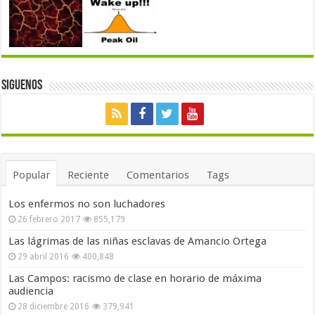
Siguenos
Popular
Reciente
Comentarios
Tags
Los enfermos no son luchadores
26 febrero 2017
855,179
Las lágrimas de las niñas esclavas de Amancio Ortega
29 abril 2016
400,848
Las Campos: racismo de clase en horario de máxima
audiencia
28 diciembre 2016
379,941