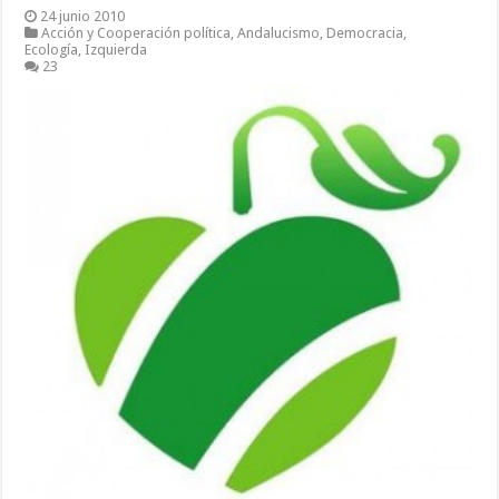
24 junio 2010
Acción y Cooperación política
,
Andalucismo
,
Democracia
,
Ecología
,
Izquierda
23