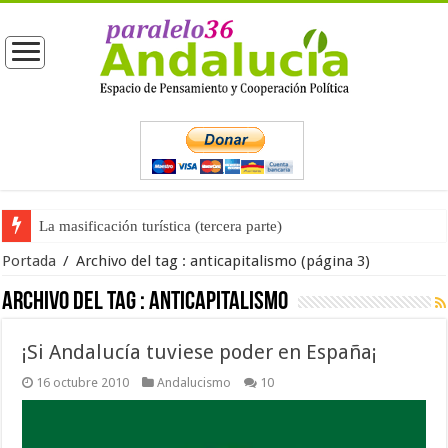
La masificación turística (tercera parte)
La opinión pública ante las próximas elecciones generales
Portada
/
Archivo del tag :
anticapitalismo
(página 3)
Archivo del tag :
anticapitalismo
¡Si Andalucía tuviese poder en España¡
16 octubre 2010
Andalucismo
10