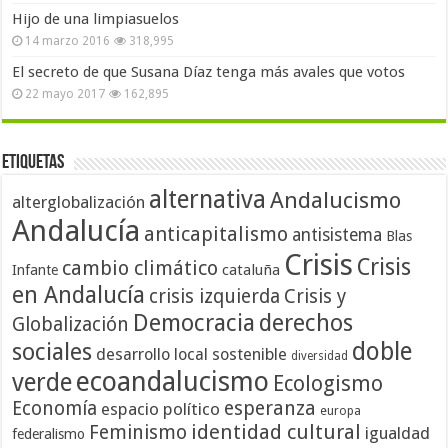
Hijo de una limpiasuelos
14 marzo 2016
318,995
El secreto de que Susana Díaz tenga más avales que votos
22 mayo 2017
162,895
Etiquetas
alternativa
Andalucismo
alterglobalización
Andalucía
anticapitalismo
antisistema
Blas
Crisis
Crisis
cambio climático
cataluña
Infante
en Andalucía
crisis izquierda
Crisis y
Democracia
derechos
Globalización
doble
sociales
desarrollo local sostenible
diversidad
ecoandalucismo
verde
Ecologismo
Economía
esperanza
espacio político
europa
identidad cultural
Feminismo
igualdad
federalismo