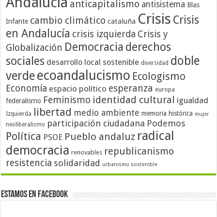
Andalucía
anticapitalismo
antisistema
Blas
Crisis
Crisis
cambio climático
cataluña
Infante
en Andalucía
crisis izquierda
Crisis y
Democracia
derechos
Globalización
doble
sociales
desarrollo local sostenible
diversidad
ecoandalucismo
verde
Ecologismo
Economía
esperanza
espacio político
europa
identidad cultural
Feminismo
igualdad
federalismo
libertad
medio ambiente
memoria histórica
Izquierda
mujer
participación ciudadana
Podemos
neoliberalismo
radical
Política
Pueblo andaluz
PSOE
democracia
republicanismo
renovables
resistencia
solidaridad
urbanismo sostenible
Estamos en Facebook