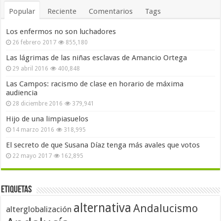
Popular
Reciente
Comentarios
Tags
Los enfermos no son luchadores
26 febrero 2017
855,180
Las lágrimas de las niñas esclavas de Amancio Ortega
29 abril 2016
400,848
Las Campos: racismo de clase en horario de máxima
audiencia
28 diciembre 2016
379,941
Hijo de una limpiasuelos
14 marzo 2016
318,995
El secreto de que Susana Díaz tenga más avales que votos
22 mayo 2017
162,895
Etiquetas
alternativa
Andalucismo
alterglobalización