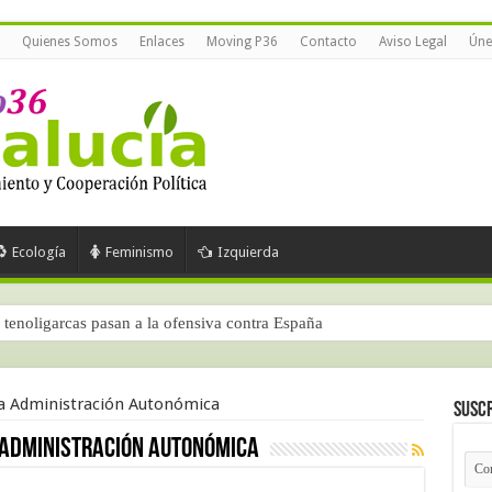
Quienes Somos
Enlaces
Moving P36
Contacto
Aviso Legal
Úne
Ecología
Feminismo
Izquierda
tenoligarcas pasan a la ofensiva contra España
la Administración Autonómica
Suscr
 Administración Autonómica