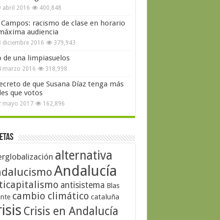
 abril 2016
400,848
 Campos: racismo de clase en horario
máxima audiencia
 diciembre 2016
379,943
o de una limpiasuelos
4 marzo 2016
318,998
secreto de que Susana Díaz tenga más
les que votos
2 mayo 2017
162,896
etas
alternativa
erglobalización
Andalucía
dalucismo
ticapitalismo
antisistema
Blas
cambio climático
cataluña
ante
isis
Crisis en Andalucía