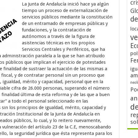
cri
La Junta de Andalucía inició hace ya algún
Gl
tiempo un proceso de externalización de
servicios públicos mediante la constitución
de
de un entramado de empresas públicas y
loc
fundaciones, y la contratación de
ve
autónomos a través de la figura de
asistencias técnicas en los propios
Ec
Servicios Centrales y Periféricos, que ha
pol
 administración paralela a la que se han atribuido
Fe
os públicos que implican el ejercicio de potestades
igu
te finalidad de sustraer la actuación de las mismas a
am
fiscal, y de contratar personal sin un proceso que
, igualdad, mérito y capacidad, personal que en la
neol
ciable cifra de 26.000 personas, superando el número
Po
finalidad última de esta reforma y de las que a buen
an
zar” a todo el personal seleccionado en las
d
sin los principios de igualdad, mérito, capacidad y
tración Institucional de la Junta de Andalucía en
re
ados públicos, lo cual, y lo reitero nuevamente,
so
a vulneración del artículo 23 de la C.E, menoscabando
llo, la seguridad jurídica que ésta representa para los