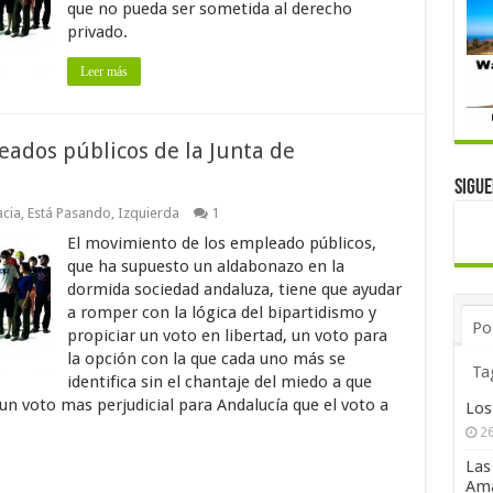
que no pueda ser sometida al derecho
privado.
Leer más
eados públicos de la Junta de
Sigu
cia
,
Está Pasando
,
Izquierda
1
El movimiento de los empleado públicos,
que ha supuesto un aldabonazo en la
dormida sociedad andaluza, tiene que ayudar
a romper con la lógica del bipartidismo y
Po
propiciar un voto en libertad, un voto para
la opción con la que cada uno más se
Ta
identifica sin el chantaje del miedo a que
un voto mas perjudicial para Andalucía que el voto a
Los
26
Las
Ama