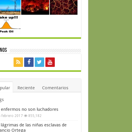
enos
pular
Reciente
Comentarios
gs
 enfermos no son luchadores
 febrero 2017
855,182
 lágrimas de las niñas esclavas de
ncio Ortega