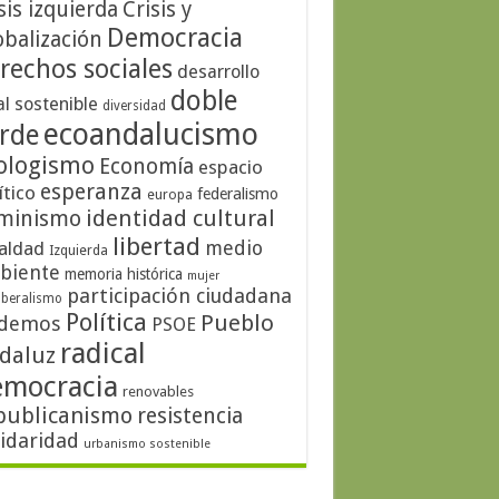
sis izquierda
Crisis y
Democracia
obalización
rechos sociales
desarrollo
doble
al sostenible
diversidad
ecoandalucismo
rde
ologismo
Economía
espacio
esperanza
ítico
federalismo
europa
identidad cultural
minismo
libertad
medio
aldad
Izquierda
biente
memoria histórica
mujer
participación ciudadana
iberalismo
Política
Pueblo
demos
PSOE
radical
daluz
emocracia
renovables
publicanismo
resistencia
lidaridad
urbanismo sostenible