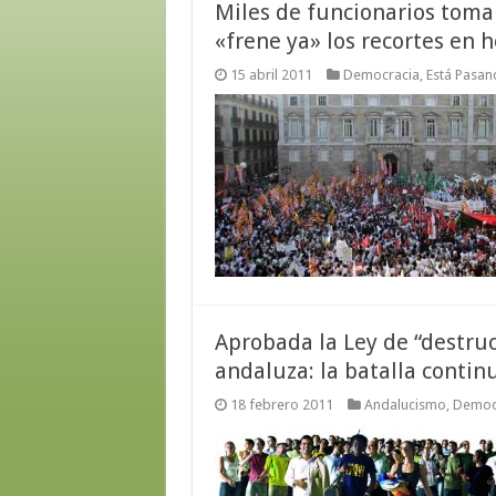
Miles de funcionarios toma
«frene ya» los recortes en h
15 abril 2011
Democracia
,
Está Pasan
Aprobada la Ley de “destruc
andaluza: la batalla contin
18 febrero 2011
Andalucismo
,
Democ