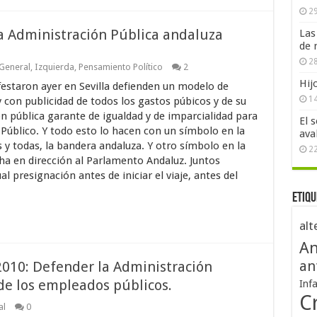
29
la Administración Pública andaluza
Las
de 
28
General
,
Izquierda
,
Pensamiento Político
2
Hij
estaron ayer en Sevilla defienden un modelo de
1
y con publicidad de todos los gastos púbicos y de su
n pública garante de igualdad y de imparcialidad para
El 
 Público. Y todo esto lo hacen con un símbolo en la
ava
y todas, la bandera andaluza. Y otro símbolo en la
2
a en dirección al Parlamento Andaluz. Juntos
 presignación antes de iniciar el viaje, antes del
Etiqu
alt
An
2010: Defender la Administración
an
de los empleados públicos.
Inf
Cr
al
0