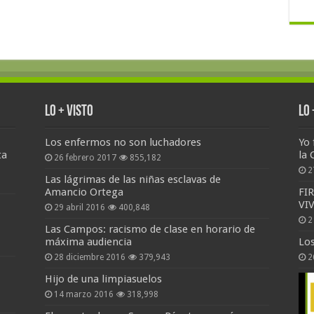
Lo + Visto
Lo
Los enfermos no son luchadores
Yo 
ta
la 
26 febrero 2017
855,182
2
Las lágrimas de las niñas esclavas de
Amancio Ortega
FI
VI
29 abril 2016
400,848
2
Las Campos: racismo de clase en horario de
máxima audiencia
Lo
28 diciembre 2016
379,943
2
Hijo de una limpiasuelos
14 marzo 2016
318,998