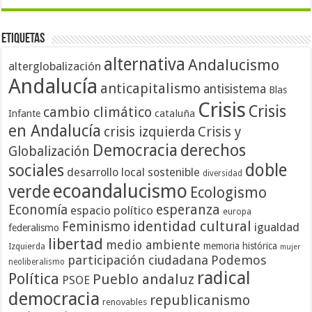
Etiquetas
alternativa
Andalucismo
alterglobalización
Andalucía
anticapitalismo
antisistema
Blas
Crisis
Crisis
cambio climático
cataluña
Infante
en Andalucía
crisis izquierda
Crisis y
Democracia
derechos
Globalización
doble
sociales
desarrollo local sostenible
diversidad
ecoandalucismo
verde
Ecologismo
Economía
esperanza
espacio político
europa
identidad cultural
Feminismo
igualdad
federalismo
libertad
medio ambiente
memoria histórica
Izquierda
mujer
participación ciudadana
Podemos
neoliberalismo
radical
Política
Pueblo andaluz
PSOE
democracia
republicanismo
renovables