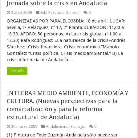
Jornada sobre la crisis en Andalucía
5 abril 2009
Está Pasando
,
General
0
ORGANIZADAS POR PARALELO36DÍA: 18 de abril. LUGAR:
Sevilla, c/ Velázquez, nº 12, 2ª Planta.DURACIÓN: 11,00 a
18,30. AFORO: 50 personas. A) La crisis global. (11,00 a
12,30) Rafa Rodríguez: «La naturaleza de la crisis»Andrés
Sánchez: “Crisis financiera. Crisis económica.”Manolo
González: “Crisis política. Crisis medioambiental.” B) La
crisis diferencial de Andalucía ...
Leer más
INTEGRAR MEDIO AMBIENTE, ECONOMÍA Y
CULTURA. (Nuevas perspectivas para la
comarcalización y para la reforma
estructural de Andalucía)
20 marzo 2009
Andalucismo
,
Ecología
0
(1) Pintura de Fede Guzmán Andalucía sólo puede ser