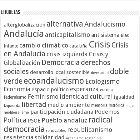
Etiquetas
alternativa
Andalucismo
alterglobalización
Andalucía
anticapitalismo
antisistema
Blas
Crisis
Crisis
cambio climático
cataluña
Infante
en Andalucía
crisis izquierda
Crisis y
Democracia
derechos
Globalización
doble
sociales
desarrollo local sostenible
diversidad
ecoandalucismo
verde
Ecologismo
Economía
esperanza
espacio político
europa
identidad cultural
Feminismo
igualdad
federalismo
libertad
medio ambiente
memoria histórica
Izquierda
mujer
participación ciudadana
Podemos
neoliberalismo
radical
Política
Pueblo andaluz
PSOE
democracia
republicanismo
renovables
resistencia
solidaridad
urbanismo sostenible