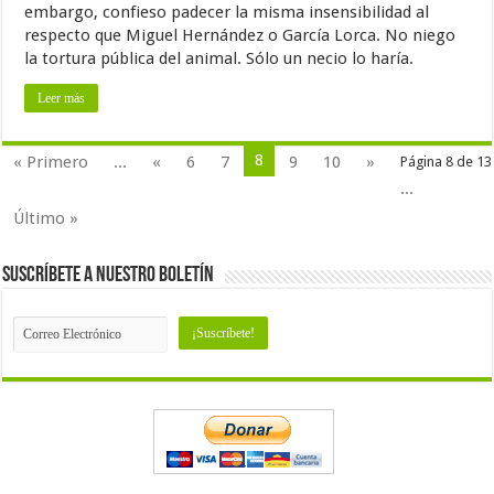
embargo, confieso padecer la misma insensibilidad al
respecto que Miguel Hernández o García Lorca. No niego
la tortura pública del animal. Sólo un necio lo haría.
Leer más
8
« Primero
...
«
6
7
9
10
»
Página 8 de 13
...
Último »
Suscríbete a nuestro Boletín