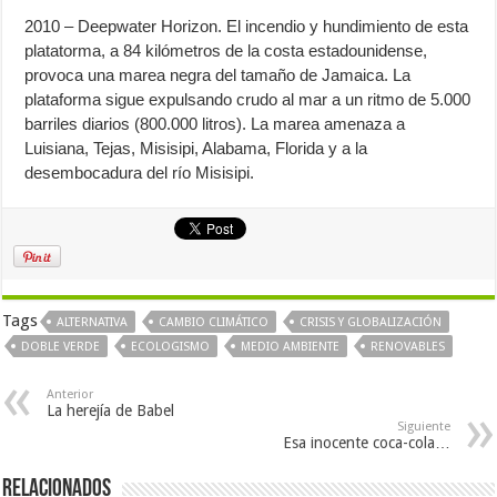
2010 – Deepwater Horizon. El incendio y hundimiento de esta
platatorma, a 84 kilómetros de la costa estadounidense,
provoca una marea negra del tamaño de Jamaica. La
plataforma sigue expulsando crudo al mar a un ritmo de 5.000
barriles diarios (800.000 litros). La marea amenaza a
Luisiana, Tejas, Misisipi, Alabama, Florida y a la
desembocadura del río Misisipi.
Tags
ALTERNATIVA
CAMBIO CLIMÁTICO
CRISIS Y GLOBALIZACIÓN
DOBLE VERDE
ECOLOGISMO
MEDIO AMBIENTE
RENOVABLES
Anterior
La herejía de Babel
Siguiente
Esa inocente coca-cola…
Relacionados