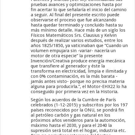
pruebas avances y optimizaciones hasta por
fin acertar lo que señalaría el inicio del camino
a seguir. Al final del presente escrito puede
observarse el proceso que fue alcanzando
hasta quedar terminado y concluido hasta su
más mínimo detalle. Hace más de un siglo los
Físicos Matemáticos Srs. Clausius y Kelvin
después de realizar varios estudios, entre los
años 1825/1850, ya vaticinaban que “Cuando un
volumen empujara sin -variar- nacería un
motor de otra especie” la presente
Invención/Creativa produce energía mecánica
que transfiere al generador y éste la
transforma en electricidad, limpia e ilimitada y
con 0% contaminación, es la más barata -
jamás antes visto- porque no precisa materia
alguna para producirla.”, el Motor-EHX22 lo ha
conseguido por primera vez en la Historia.
Según los acuerdos de la Cumbre de París
celebrados (1-12-2015) y subscritos por los 197
países reconocidos por la ONU, se pondrá fin
al petróleo carbón y gas natural en los
próximos años venideros para la automoción,
máximo hasta el 2030, y para el 2040 la
supresión será total en el hogar, industria etc.