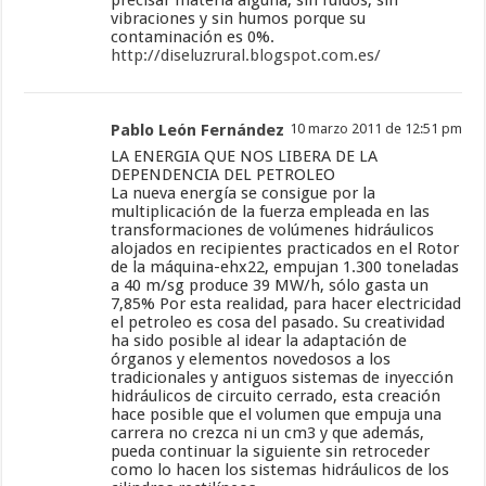
precisar materia alguna, sin ruidos, sin
vibraciones y sin humos porque su
contaminación es 0%.
http://diseluzrural.blogspot.com.es/
Pablo León Fernández
10 marzo 2011 de 12:51 pm
LA ENERGIA QUE NOS LIBERA DE LA
DEPENDENCIA DEL PETROLEO
La nueva energía se consigue por la
multiplicación de la fuerza empleada en las
transformaciones de volúmenes hidráulicos
alojados en recipientes practicados en el Rotor
de la máquina-ehx22, empujan 1.300 toneladas
a 40 m/sg produce 39 MW/h, sólo gasta un
7,85% Por esta realidad, para hacer electricidad
el petroleo es cosa del pasado. Su creatividad
ha sido posible al idear la adaptación de
órganos y elementos novedosos a los
tradicionales y antiguos sistemas de inyección
hidráulicos de circuito cerrado, esta creación
hace posible que el volumen que empuja una
carrera no crezca ni un cm3 y que además,
pueda continuar la siguiente sin retroceder
como lo hacen los sistemas hidráulicos de los