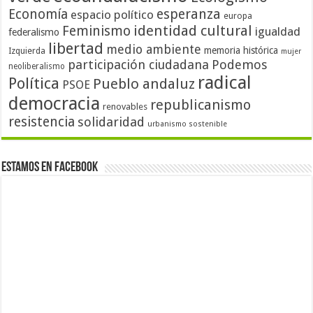
Economía
esperanza
espacio político
europa
identidad cultural
Feminismo
igualdad
federalismo
libertad
medio ambiente
memoria histórica
Izquierda
mujer
participación ciudadana
Podemos
neoliberalismo
radical
Política
Pueblo andaluz
PSOE
democracia
republicanismo
renovables
resistencia
solidaridad
urbanismo sostenible
Estamos en Facebook