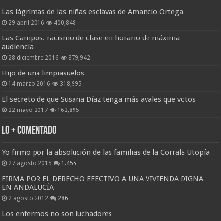
Las lágrimas de las niñas esclavas de Amancio Ortega
29 abril 2016
400,848
Las Campos: racismo de clase en horario de máxima
audiencia
28 diciembre 2016
379,942
Hijo de una limpiasuelos
14 marzo 2016
318,995
El secreto de que Susana Díaz tenga más avales que votos
22 mayo 2017
162,895
Lo + Comentado
Yo firmo por la absolución de las familias de la Corrala Utopía
27 agosto 2015
1.456
FIRMA POR EL DERECHO EFECTIVO A UNA VIVIENDA DIGNA
EN ANDALUCÍA
2 agosto 2012
286
Los enfermos no son luchadores