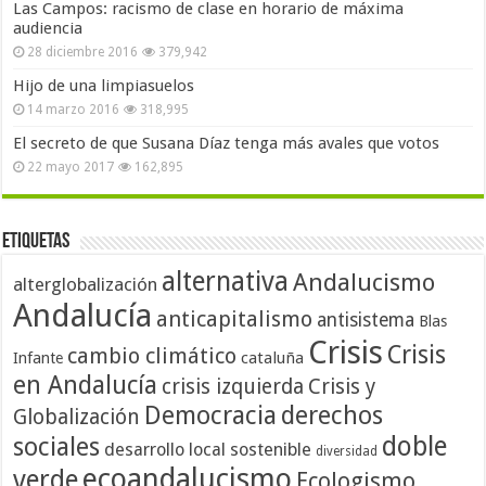
Las Campos: racismo de clase en horario de máxima
audiencia
28 diciembre 2016
379,942
Hijo de una limpiasuelos
14 marzo 2016
318,995
El secreto de que Susana Díaz tenga más avales que votos
22 mayo 2017
162,895
Etiquetas
alternativa
Andalucismo
alterglobalización
Andalucía
anticapitalismo
antisistema
Blas
Crisis
Crisis
cambio climático
cataluña
Infante
en Andalucía
crisis izquierda
Crisis y
Democracia
derechos
Globalización
doble
sociales
desarrollo local sostenible
diversidad
ecoandalucismo
verde
Ecologismo