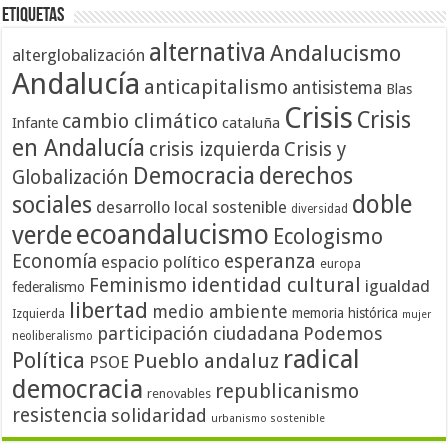
Etiquetas
alternativa
Andalucismo
alterglobalización
Andalucía
anticapitalismo
antisistema
Blas
Crisis
Crisis
cambio climático
cataluña
Infante
en Andalucía
crisis izquierda
Crisis y
Democracia
derechos
Globalización
doble
sociales
desarrollo local sostenible
diversidad
ecoandalucismo
verde
Ecologismo
Economía
esperanza
espacio político
europa
identidad cultural
Feminismo
igualdad
federalismo
libertad
medio ambiente
memoria histórica
Izquierda
mujer
participación ciudadana
Podemos
neoliberalismo
radical
Política
Pueblo andaluz
PSOE
democracia
republicanismo
renovables
resistencia
solidaridad
urbanismo sostenible