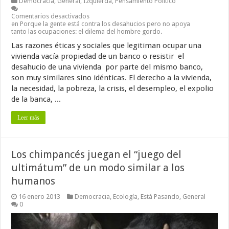
Democracia
,
General
,
Izquierda
,
Pensamiento Político
Comentarios desactivados
en Porque la gente está contra los desahucios pero no apoya
tanto las ocupaciones: el dilema del hombre gordo.
Las razones éticas y sociales que legitiman ocupar una
vivienda vacía propiedad de un banco o resistir el
desahucio de una vivienda por parte del mismo banco,
son muy similares sino idénticas. El derecho a la vivienda,
la necesidad, la pobreza, la crisis, el desempleo, el expolio
de la banca, ...
Leer más
Los chimpancés juegan el “juego del
ultimátum” de un modo similar a los
humanos
16 enero 2013
Democracia
,
Ecología
,
Está Pasando
,
General
0