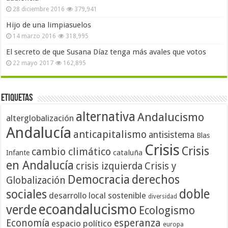
28 diciembre 2016
379,941
Hijo de una limpiasuelos
14 marzo 2016
318,995
El secreto de que Susana Díaz tenga más avales que votos
22 mayo 2017
162,895
Etiquetas
alternativa
Andalucismo
alterglobalización
Andalucía
anticapitalismo
antisistema
Blas
Crisis
Crisis
cambio climático
cataluña
Infante
en Andalucía
crisis izquierda
Crisis y
Democracia
derechos
Globalización
doble
sociales
desarrollo local sostenible
diversidad
ecoandalucismo
verde
Ecologismo
Economía
esperanza
espacio político
europa