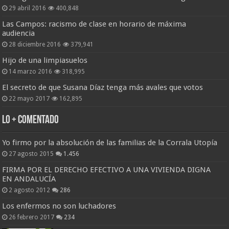
29 abril 2016
400,848
Las Campos: racismo de clase en horario de máxima
audiencia
28 diciembre 2016
379,941
Hijo de una limpiasuelos
14 marzo 2016
318,995
El secreto de que Susana Díaz tenga más avales que votos
22 mayo 2017
162,895
Lo + Comentado
Yo firmo por la absolución de las familias de la Corrala Utopía
27 agosto 2015
1.456
FIRMA POR EL DERECHO EFECTIVO A UNA VIVIENDA DIGNA
EN ANDALUCÍA
2 agosto 2012
286
Los enfermos no son luchadores
26 febrero 2017
234