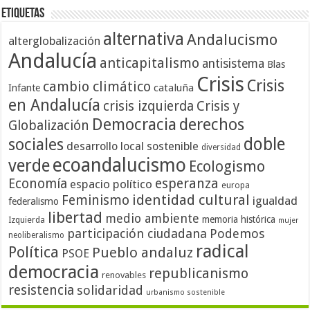
Etiquetas
alternativa
Andalucismo
alterglobalización
Andalucía
anticapitalismo
antisistema
Blas
Crisis
Crisis
cambio climático
cataluña
Infante
en Andalucía
crisis izquierda
Crisis y
Democracia
derechos
Globalización
doble
sociales
desarrollo local sostenible
diversidad
ecoandalucismo
verde
Ecologismo
Economía
esperanza
espacio político
europa
identidad cultural
Feminismo
igualdad
federalismo
libertad
medio ambiente
memoria histórica
Izquierda
mujer
participación ciudadana
Podemos
neoliberalismo
radical
Política
Pueblo andaluz
PSOE
democracia
republicanismo
renovables
resistencia
solidaridad
urbanismo sostenible