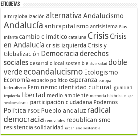
Etiquetas
alternativa
Andalucismo
alterglobalización
Andalucía
anticapitalismo
antisistema
Blas
Crisis
Crisis
cambio climático
cataluña
Infante
en Andalucía
crisis izquierda
Crisis y
Democracia
derechos
Globalización
doble
sociales
desarrollo local sostenible
diversidad
ecoandalucismo
verde
Ecologismo
Economía
esperanza
espacio político
europa
identidad cultural
Feminismo
igualdad
federalismo
libertad
medio ambiente
memoria histórica
Izquierda
mujer
participación ciudadana
Podemos
neoliberalismo
radical
Política
Pueblo andaluz
PSOE
democracia
republicanismo
renovables
resistencia
solidaridad
urbanismo sostenible