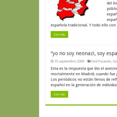
del b
públic
españ
españo
española tradicional. Y todo ello con
Leer más
“yo no soy neonazi, soy esp
15 septiembre 2009
Está Pasando
,
Ge
Esta es la respuesta que dio el asesi
mortalmente en Madrid; cuando fue pre
Los periódicos no están llenos de re
español en la generación de individuo
Leer más