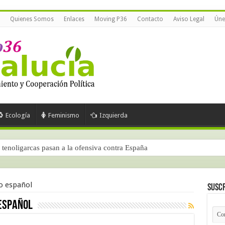
Quienes Somos
Enlaces
Moving P36
Contacto
Aviso Legal
Úne
Ecología
Feminismo
Izquierda
tenoligarcas pasan a la ofensiva contra España
o español
Suscr
español