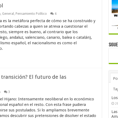
ol
a
,
General
,
Pensamiento Político
4
na es la metáfora perfecta de cómo se ha construido y
ortando cabezas a quien se atreva a cuestionar el
to, siempre es bueno, al contrario que los
lego, andaluz, valenciano, canario, balea o catalán),
alismo español, el nacionalismo es como el
Sigu
o.
 transición? El futuro de las
Po
Ta
a
3
Los
l Hijano: Intensamente neoliberal en lo económico
26
ional español en el resto. Con esta frase pudiera
irse sus postulados. Si lo ampliamos brevemente
Las
amos descubrir sus pretensiones de disolver el estado
Ama