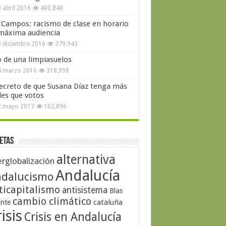
 abril 2016
400,848
 Campos: racismo de clase en horario
máxima audiencia
 diciembre 2016
379,943
o de una limpiasuelos
4 marzo 2016
318,998
secreto de que Susana Díaz tenga más
les que votos
2 mayo 2017
162,896
etas
alternativa
erglobalización
Andalucía
dalucismo
ticapitalismo
antisistema
Blas
cambio climático
cataluña
ante
isis
Crisis en Andalucía