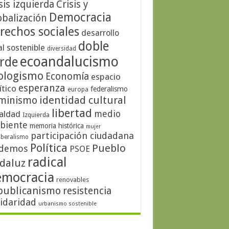
sis izquierda
Crisis y
Democracia
obalización
rechos sociales
desarrollo
doble
al sostenible
diversidad
ecoandalucismo
rde
ologismo
Economía
espacio
esperanza
ítico
federalismo
europa
identidad cultural
minismo
libertad
medio
aldad
Izquierda
biente
memoria histórica
mujer
participación ciudadana
iberalismo
Política
Pueblo
demos
PSOE
radical
daluz
emocracia
renovables
publicanismo
resistencia
lidaridad
urbanismo sostenible