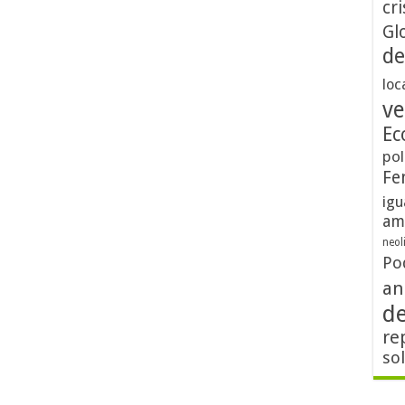
cri
Gl
de
loc
ve
Ec
pol
Fe
igu
am
neol
Po
an
d
re
so