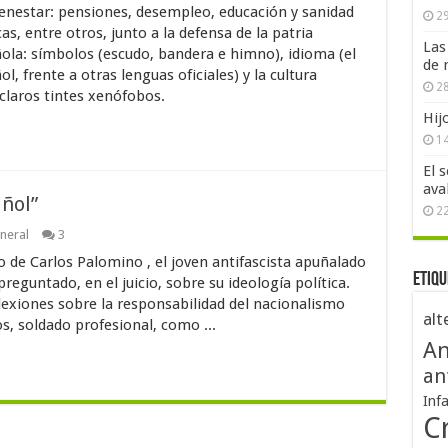
ienestar: pensiones, desempleo, educación y sanidad
29
as, entre otros, junto a la defensa de la patria
Las
ola: símbolos (escudo, bandera e himno), idioma (el
de 
l, frente a otras lenguas oficiales) y la cultura
28
 claros tintes xenófobos.
Hij
1
El 
ava
añol”
2
neral
3
no de Carlos Palomino , el joven antifascista apuñalado
Etiqu
guntado, en el juicio, sobre su ideología política.
flexiones sobre la responsabilidad del nacionalismo
alt
s, soldado profesional, como ...
An
an
Inf
Cr