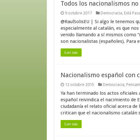
Todos los nacionalismos no 
9 octubre 2017
Democracia
,
Está Pas
@RaulSolisEU | Si algo le tenemos qu
especialmente al catalán, es que nos
venido llamando a sí mismos como “no
son nacionalistas (españoles). Para es
Leer más
Nacionalismo español con c
12 octubre 2015
Democracia
,
Pensami
Ya han terminado los actos oficiales 
español reivindica el nacimiento de E
ciudadanía el relato oficial acerca d
critican que el nacionalismo catalán 
Leer más