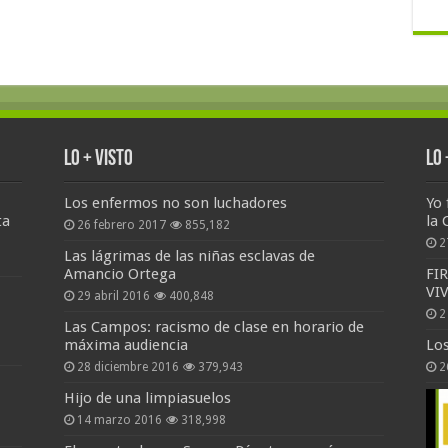
Lo + Visto
Lo
Los enfermos no son luchadores
Yo 
ta
la 
26 febrero 2017
855,182
2
Las lágrimas de las niñas esclavas de
Amancio Ortega
FI
VI
29 abril 2016
400,848
2
Las Campos: racismo de clase en horario de
máxima audiencia
Lo
28 diciembre 2016
379,943
2
Hijo de una limpiasuelos
14 marzo 2016
318,998