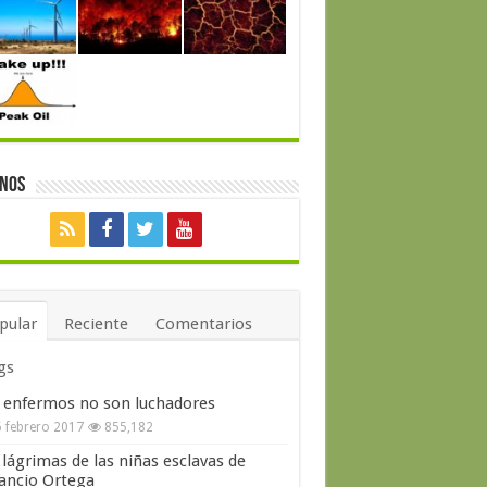
enos
pular
Reciente
Comentarios
gs
 enfermos no son luchadores
 febrero 2017
855,182
 lágrimas de las niñas esclavas de
ncio Ortega