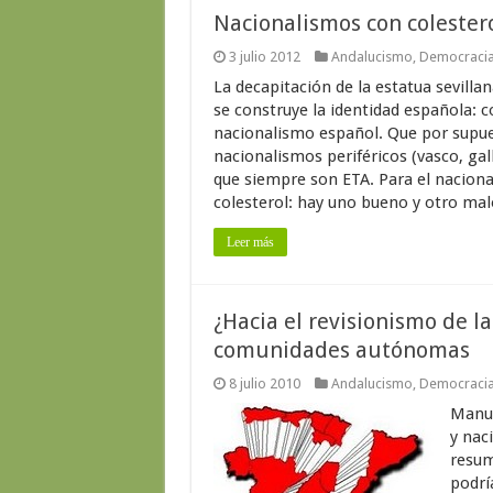
Nacionalismos con colester
3 julio 2012
Andalucismo
,
Democraci
La decapitación de la estatua sevilla
se construye la identidad española: c
nacionalismo español. Que por supues
nacionalismos periféricos (vasco, gal
que siempre son ETA. Para el nacion
colesterol: hay uno bueno y otro mal
Leer más
¿Hacia el revisionismo de la
comunidades autónomas
8 julio 2010
Andalucismo
,
Democraci
Manue
y nac
resum
podrí