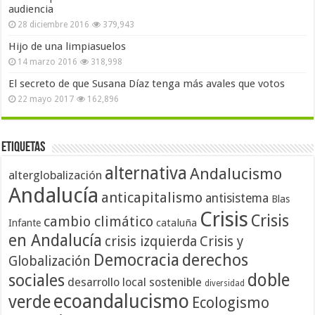
audiencia
28 diciembre 2016
379,943
Hijo de una limpiasuelos
14 marzo 2016
318,998
El secreto de que Susana Díaz tenga más avales que votos
22 mayo 2017
162,896
Etiquetas
alternativa
Andalucismo
alterglobalización
Andalucía
anticapitalismo
antisistema
Blas
Crisis
Crisis
cambio climático
cataluña
Infante
en Andalucía
crisis izquierda
Crisis y
Democracia
derechos
Globalización
doble
sociales
desarrollo local sostenible
diversidad
ecoandalucismo
verde
Ecologismo