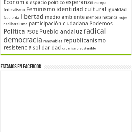
Economía
esperanza
espacio político
europa
identidad cultural
Feminismo
igualdad
federalismo
libertad
medio ambiente
memoria histórica
Izquierda
mujer
participación ciudadana
Podemos
neoliberalismo
radical
Política
Pueblo andaluz
PSOE
democracia
republicanismo
renovables
resistencia
solidaridad
urbanismo sostenible
Estamos en Facebook