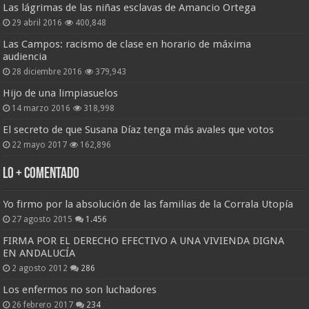
Las lágrimas de las niñas esclavas de Amancio Ortega
29 abril 2016
400,848
Las Campos: racismo de clase en horario de máxima
audiencia
28 diciembre 2016
379,943
Hijo de una limpiasuelos
14 marzo 2016
318,998
El secreto de que Susana Díaz tenga más avales que votos
22 mayo 2017
162,896
Lo + Comentado
Yo firmo por la absolución de las familias de la Corrala Utopía
27 agosto 2015
1.456
FIRMA POR EL DERECHO EFECTIVO A UNA VIVIENDA DIGNA
EN ANDALUCÍA
2 agosto 2012
286
Los enfermos no son luchadores
26 febrero 2017
234