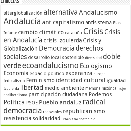
Etiquetas
alternativa
Andalucismo
alterglobalización
Andalucía
anticapitalismo
antisistema
Blas
Crisis
Crisis
cambio climático
cataluña
Infante
en Andalucía
crisis izquierda
Crisis y
Democracia
derechos
Globalización
doble
sociales
desarrollo local sostenible
diversidad
ecoandalucismo
verde
Ecologismo
Economía
esperanza
espacio político
europa
identidad cultural
Feminismo
igualdad
federalismo
libertad
medio ambiente
memoria histórica
Izquierda
mujer
participación ciudadana
Podemos
neoliberalismo
radical
Política
Pueblo andaluz
PSOE
democracia
republicanismo
renovables
resistencia
solidaridad
urbanismo sostenible