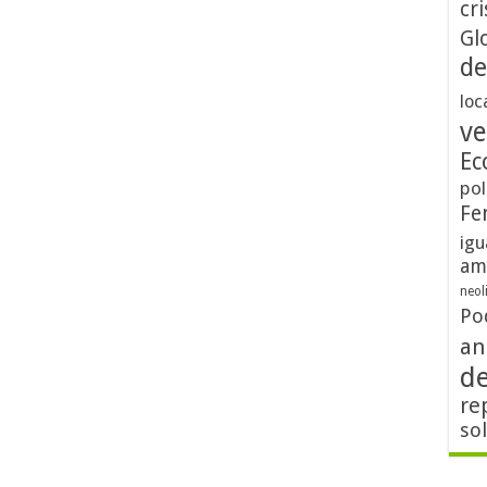
cri
Gl
de
loc
ve
Ec
pol
Fe
igu
am
neol
Po
an
d
re
so