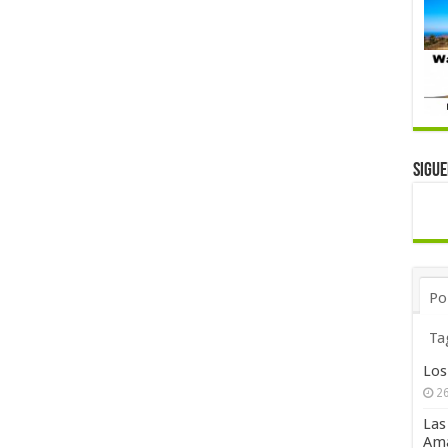
Sigu
Po
Ta
Los
26
Las
Ama