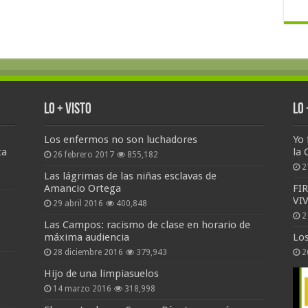
Lo + Visto
Lo
Los enfermos no son luchadores
Yo 
ta
la 
26 febrero 2017
855,182
2
Las lágrimas de las niñas esclavas de
Amancio Ortega
FI
VI
29 abril 2016
400,848
2
Las Campos: racismo de clase en horario de
máxima audiencia
Lo
28 diciembre 2016
379,943
2
Hijo de una limpiasuelos
14 marzo 2016
318,998