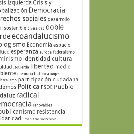
sis izquierda
Crisis y
Democracia
obalización
rechos sociales
desarrollo
doble
al sostenible
diversidad
ecoandalucismo
rde
ologismo
Economía
espacio
esperanza
ítico
federalismo
europa
identidad cultural
minismo
libertad
medio
aldad
Izquierda
biente
memoria histórica
mujer
participación ciudadana
iberalismo
Política
Pueblo
demos
PSOE
radical
daluz
emocracia
renovables
publicanismo
resistencia
lidaridad
urbanismo sostenible