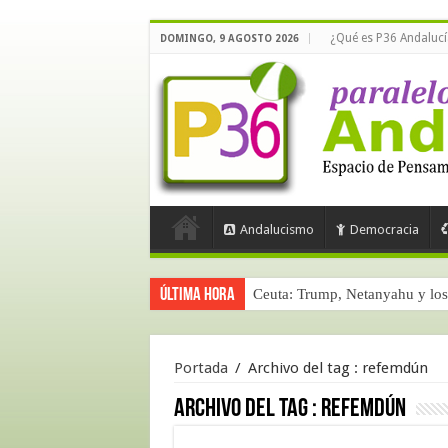
¿Qué es P36 Andalucí
DOMINGO, 9 AGOSTO 2026
Andalucismo
Democracia
Última hora
Ceuta: Trump, Netanyahu y los 
Portada
/
Archivo del tag :
refemdún
Archivo del tag :
refemdún