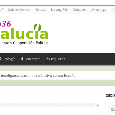
a?
Quienes Somos
Enlaces
Moving P36
Contacto
Aviso Legal
Ú
Ecología
Feminismo
Izquierda
tenoligarcas pasan a la ofensiva contra España
Suscr