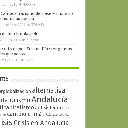
 abril 2016
400,848
 Campos: racismo de clase en horario
máxima audiencia
 diciembre 2016
379,943
o de una limpiasuelos
4 marzo 2016
318,998
secreto de que Susana Díaz tenga más
les que votos
2 mayo 2017
162,899
etas
alternativa
erglobalización
Andalucía
dalucismo
ticapitalismo
antisistema
Blas
cambio climático
cataluña
ante
isis
Crisis en Andalucía