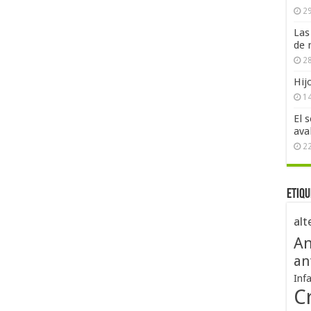
29
Las
de 
28
Hij
1
El 
ava
2
Etiqu
alt
An
an
Inf
Cr