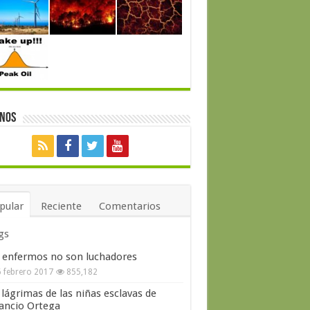
enos
pular
Reciente
Comentarios
gs
 enfermos no son luchadores
 febrero 2017
855,182
 lágrimas de las niñas esclavas de
ncio Ortega