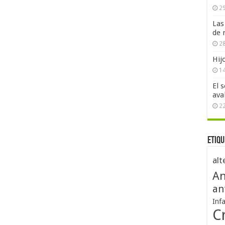
29
Las
de 
28
Hij
1
El 
ava
2
Etiqu
alt
An
an
Inf
Cr