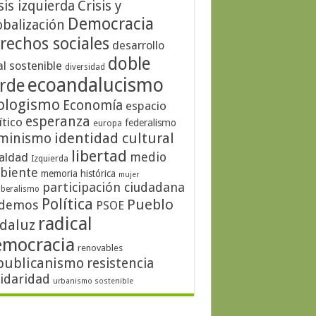
sis izquierda
Crisis y
Democracia
obalización
rechos sociales
desarrollo
doble
al sostenible
diversidad
ecoandalucismo
rde
ologismo
Economía
espacio
esperanza
ítico
federalismo
europa
identidad cultural
minismo
libertad
medio
aldad
Izquierda
biente
memoria histórica
mujer
participación ciudadana
iberalismo
Política
Pueblo
demos
PSOE
radical
daluz
emocracia
renovables
publicanismo
resistencia
lidaridad
urbanismo sostenible