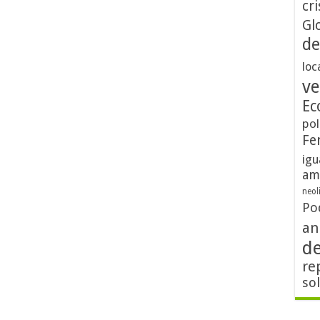
cri
Gl
de
loc
ve
Ec
pol
Fe
igu
am
neol
Po
an
d
re
so