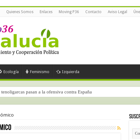
Quienes Somos
Enlaces
Moving P36
Contacto
Aviso Legal
Úne
Ecología
Feminismo
Izquierda
tenoligarcas pasan a la ofensiva contra España
nómico
Suscr
mico