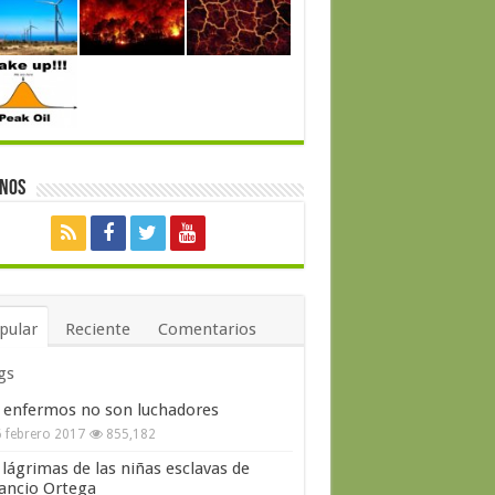
enos
pular
Reciente
Comentarios
gs
 enfermos no son luchadores
 febrero 2017
855,182
 lágrimas de las niñas esclavas de
ncio Ortega