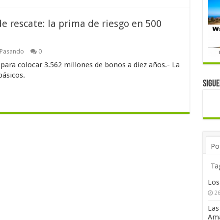
de rescate: la prima de riesgo en 500
 Pasando
0
 para colocar 3.562 millones de bonos a diez años.- La
básicos.
Sigu
Po
Ta
Los
26
Las
Ama