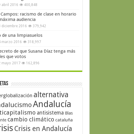
 abril 2016
400,848
 Campos: racismo de clase en horario
máxima audiencia
 diciembre 2016
379,942
o de una limpiasuelos
4 marzo 2016
318,997
secreto de que Susana Díaz tenga más
les que votos
2 mayo 2017
162,896
etas
alternativa
erglobalización
Andalucía
dalucismo
ticapitalismo
antisistema
Blas
cambio climático
cataluña
ante
isis
Crisis en Andalucía