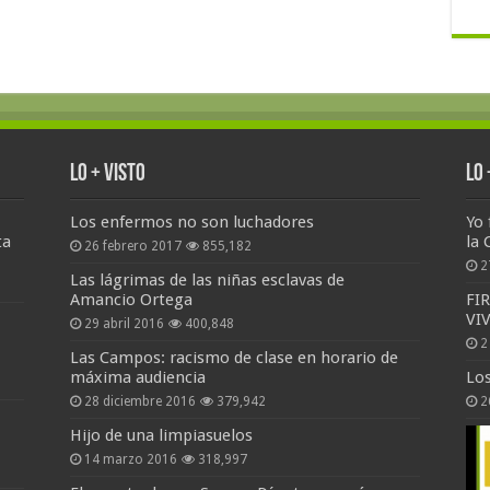
Lo + Visto
Lo
Los enfermos no son luchadores
Yo 
ta
la 
26 febrero 2017
855,182
2
Las lágrimas de las niñas esclavas de
Amancio Ortega
FI
VI
29 abril 2016
400,848
2
Las Campos: racismo de clase en horario de
máxima audiencia
Lo
28 diciembre 2016
379,942
2
Hijo de una limpiasuelos
14 marzo 2016
318,997