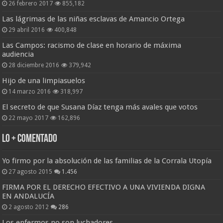
26 febrero 2017
855,182
Las lágrimas de las niñas esclavas de Amancio Ortega
29 abril 2016
400,848
Las Campos: racismo de clase en horario de máxima
audiencia
28 diciembre 2016
379,942
Hijo de una limpiasuelos
14 marzo 2016
318,997
El secreto de que Susana Díaz tenga más avales que votos
22 mayo 2017
162,896
Lo + Comentado
Yo firmo por la absolución de las familias de la Corrala Utopía
27 agosto 2015
1.456
FIRMA POR EL DERECHO EFECTIVO A UNA VIVIENDA DIGNA
EN ANDALUCÍA
2 agosto 2012
286
Los enfermos no son luchadores