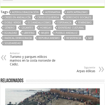
Tags
ALTERGLOBALIZACIÓN
ALTERNATIVA
ANTICAPITALISMO
CRISIS EN ANDALUCÍA
CRISIS IZQUIERDA
DERECHOS SOCIALES
DOBLE VERDE
ECOANDALUCISMO
ESPERANZA
FEMINISMO
GÉNERO
GIGANTES
HOMIGAS
IDENTIDAD CULTURAL
IGUALDAD
LIBERTAD
MUJER
PUEBLO ANDALUZ
RADICAL DEMOCRACIA
REPUBLICANISMO
RESISTENCIA
SAT
SOLIDARIDAD
Anterior
Turismo y parques eólicos
marinos en la costa noroeste de
Cádiz.
Siguiente
Arpas eólicas
Relacionados