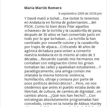
María Martín Romero
8 septiembre 2009 de 20:36 pm
Y David mató a Goliat…Ese Goliat lo tenemos
en Andalucía en forma de gobernantes…del
PSOE. Como tú bien dices Pilar aquellos
«chaveas» de la tortilla y la cazadorilla de pana,
después de 30 años se han convertido justo en
todo por lo que luchaban…La tortilla la han
cambiado por nouvelle cuisine y la cazadorilla
por trajes de alpaca…Criticando 40 años de
agónica dictadura para volver a convertir
nuestra Andalucía en lo mismo al cabo de 3
décadas…Recuerdo cuando mis hermanos me
contaban con indignación cómo los grises
tomaban las calles y apaleaban estudiantes…Y
paradógicamente, una amiga común me
relataba la misma historia: violencia,
humillación, ultraje y censura por parte de
unos políticos democráticos?…Pero, no nos
olvidemos que antes el pueblo estaba ávido de
libertad, de cultura, de cambio,de dignidad…en
cambio ahora…¿Qué nos han hecho?…Con
estrategias absolutamente programadas han
concebido, como en la novela de Aldous Huxley