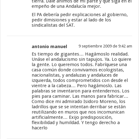
tierra. Dale ánimos de mi parte y que siga en el
empeño de una Andalucía mejor.
El PA debería pedir explicaciones al gobierno,
pedir dimisiones y estar al lado de los
sindicalistas del SAT.
antonio manuel
9 septiembre 2009 de 9:42 am
Es tiempo de gigantes… Hagámoslo realidad.
Unáse el andalucismo sin tapujos. Ya. Lo quiere
la gente. Lo queremos todos. Fabríquese una
casa común donde convivamos ecologistas,
nacionalistas, y andaluzas y andaluces de
izquierda, todos comprometidos con desde el
vientre a la cabeza… Pero hagámoslo. Las
palabras se inventaron para entendernos. Los
pies para caminar. Las manos para fabricar…
Como dice mi admirado Isidoro Moreno, los
ladrillos que se se intentan derribar se están
reutilizando en muros que nos incomunican
artificialmente… Exijo predisposición,
flexibilidad y humildad. Y tengo derecho a
hacerlo