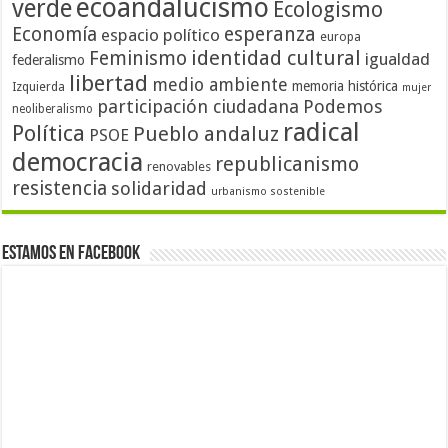
ecoandalucismo
verde
Ecologismo
Economía
esperanza
espacio político
europa
identidad cultural
Feminismo
igualdad
federalismo
libertad
medio ambiente
memoria histórica
Izquierda
mujer
participación ciudadana
Podemos
neoliberalismo
radical
Política
Pueblo andaluz
PSOE
democracia
republicanismo
renovables
resistencia
solidaridad
urbanismo sostenible
Estamos en Facebook