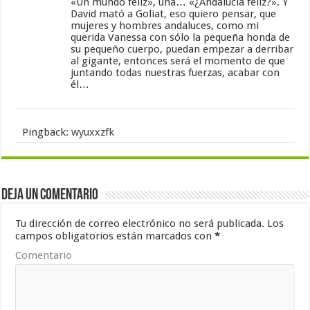
«Un mundo feliz», una… «¿Andalucía feliz?». Y
David mató a Goliat, eso quiero pensar, que
mujeres y hombres andaluces, como mi
querida Vanessa con sólo la pequeña honda de
su pequeño cuerpo, puedan empezar a derribar
al gigante, entonces será el momento de que
juntando todas nuestras fuerzas, acabar con
él…
Pingback:
wyuxxzfk
Deja un comentario
Tu dirección de correo electrónico no será publicada.
Los
campos obligatorios están marcados con
*
Comentario