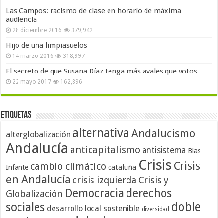
Las Campos: racismo de clase en horario de máxima
audiencia
28 diciembre 2016
379,942
Hijo de una limpiasuelos
14 marzo 2016
318,997
El secreto de que Susana Díaz tenga más avales que votos
22 mayo 2017
162,896
Etiquetas
alternativa
Andalucismo
alterglobalización
Andalucía
anticapitalismo
antisistema
Blas
Crisis
Crisis
cambio climático
cataluña
Infante
en Andalucía
crisis izquierda
Crisis y
Democracia
derechos
Globalización
doble
sociales
desarrollo local sostenible
diversidad