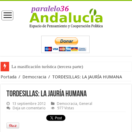
La masificación turística (tercera parte)
La opinión pública ante las próximas elecciones generales
Portada
/
Democracia
/
TORDESILLAS: LA JAURÍA HUMANA
TORDESILLAS: LA JAURÍA HUMANA
13 septiembre 2012
Democracia
,
General
Deja un comentario
977 Vistas