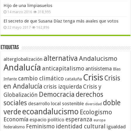
Hijo de una limpiasuelos
14 marzo 2016
318,995
El secreto de que Susana Díaz tenga más avales que votos
22 mayo 2017
162,896
Etiquetas
alternativa
Andalucismo
alterglobalización
Andalucía
anticapitalismo
antisistema
Blas
Crisis
Crisis
cambio climático
cataluña
Infante
en Andalucía
crisis izquierda
Crisis y
Democracia
derechos
Globalización
doble
sociales
desarrollo local sostenible
diversidad
ecoandalucismo
verde
Ecologismo
Economía
esperanza
espacio político
europa
identidad cultural
Feminismo
igualdad
federalismo