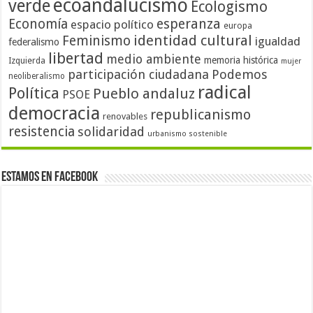
ecoandalucismo
verde
Ecologismo
Economía
esperanza
espacio político
europa
identidad cultural
Feminismo
igualdad
federalismo
libertad
medio ambiente
memoria histórica
Izquierda
mujer
participación ciudadana
Podemos
neoliberalismo
radical
Política
Pueblo andaluz
PSOE
democracia
republicanismo
renovables
resistencia
solidaridad
urbanismo sostenible
Estamos en Facebook