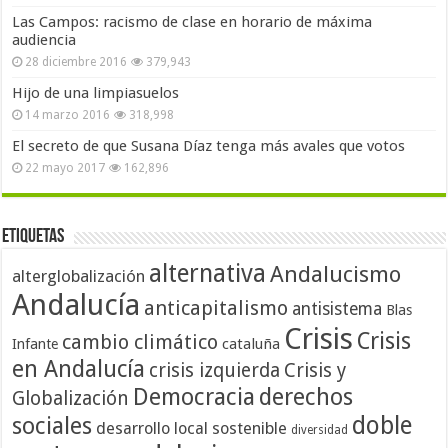
Las Campos: racismo de clase en horario de máxima
audiencia
28 diciembre 2016
379,943
Hijo de una limpiasuelos
14 marzo 2016
318,998
El secreto de que Susana Díaz tenga más avales que votos
22 mayo 2017
162,896
Etiquetas
alternativa
Andalucismo
alterglobalización
Andalucía
anticapitalismo
antisistema
Blas
Crisis
Crisis
cambio climático
cataluña
Infante
en Andalucía
crisis izquierda
Crisis y
Democracia
derechos
Globalización
doble
sociales
desarrollo local sostenible
diversidad