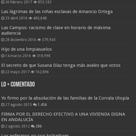
26 febrero 2017
855,182
Las lágrimas de las niñas esclavas de Amancio Ortega
29 abril 2016
400,848
Las Campos: racismo de clase en horario de máxima
audiencia
28 diciembre 2016
379,943
Hijo de una limpiasuelos
14 marzo 2016
318,998
El secreto de que Susana Díaz tenga más avales que votos
22 mayo 2017
162,896
Lo + Comentado
Yo firmo por la absolución de las familias de la Corrala Utopía
27 agosto 2015
1.456
FIRMA POR EL DERECHO EFECTIVO A UNA VIVIENDA DIGNA
EN ANDALUCÍA
2 agosto 2012
286
Los enfermos no son luchadores