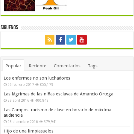
Siguenos
Popular
Reciente
Comentarios
Tags
Los enfermos no son luchadores
26 febrero 2017
855,179
Las lágrimas de las niñas esclavas de Amancio Ortega
29 abril 2016
400,848
Las Campos: racismo de clase en horario de máxima
audiencia
28 diciembre 2016
379,941
Hijo de una limpiasuelos