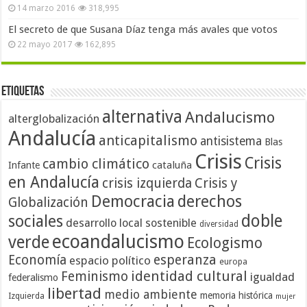
14 marzo 2016
318,995
El secreto de que Susana Díaz tenga más avales que votos
22 mayo 2017
162,895
Etiquetas
alternativa
Andalucismo
alterglobalización
Andalucía
anticapitalismo
antisistema
Blas
Crisis
Crisis
cambio climático
cataluña
Infante
en Andalucía
crisis izquierda
Crisis y
Democracia
derechos
Globalización
doble
sociales
desarrollo local sostenible
diversidad
ecoandalucismo
verde
Ecologismo
Economía
esperanza
espacio político
europa
identidad cultural
Feminismo
igualdad
federalismo
libertad
medio ambiente
memoria histórica
Izquierda
mujer