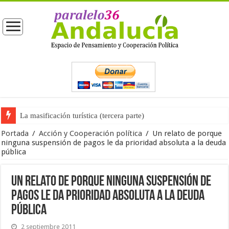
La masificación turística (tercera parte)
La opinión pública ante las próximas elecciones generales
Portada
/
Acción y Cooperación política
/
Un relato de porque
ninguna suspensión de pagos le da prioridad absoluta a la deuda
pública
Un relato de porque ninguna suspensión de
pagos le da prioridad absoluta a la deuda
pública
2 septiembre 2011