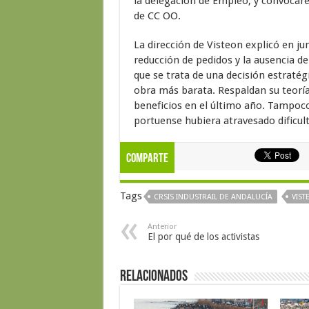
la delegación de Empleo, y convocare
de CC OO.
La dirección de Visteon explicó en jun
reducción de pedidos y la ausencia de
que se trata de una decisión estraté
obra más barata. Respaldan su teoría
beneficios en el último año. Tampoco
portuense hubiera atravesado dificu
Comparte
Tags
CRSIS INDUSTRAIL DE ANDALUCÍA
VIST
Anterior
El por qué de los activistas
Relacionados