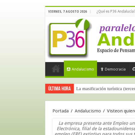
¿Qué es P36 Andalucía
VIERNES, 7 AGOSTO 2026
Andalucismo
Democracia
Última hora
La masificación turística (terce
Portada
/
Andalucismo
/
Visteon quier
La empresa presenta ante Empleo un E
Electrónica, filial de la estadouniden
empleo (ERE) extintivo para todos sus tr