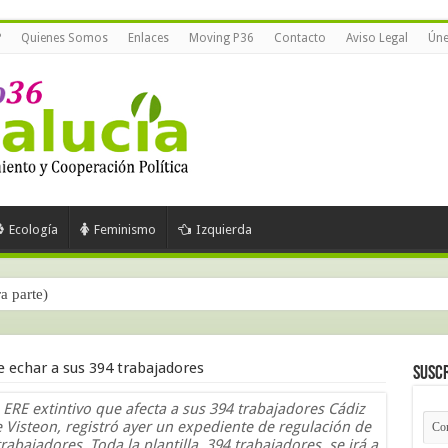
?
Quienes Somos
Enlaces
Moving P36
Contacto
Aviso Legal
Úne
Ecología
Feminismo
Izquierda
ra parte)
e echar a sus 394 trabajadores
Suscr
RE extintivo que afecta a sus 394 trabajadores Cádiz
se Visteon, registró ayer un expediente de regulación de
abajadores. Toda la plantilla, 394 trabajadores, se irá a