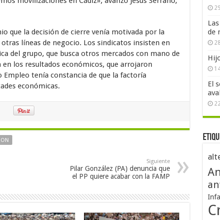
mos movilizaciones en Cádiz», avanzó Jesús Serrano,
29
Las
io que la decisión de cierre venía motivada por la
de 
 otras líneas de negocio. Los sindicatos insisten en
28
gica del grupo, que busca otros mercados con mano de
Hij
 en los resultados económicos, que arrojaron
1
 Empleo tenía constancia de que la factoría
El 
ltades económicas.
ava
2
Etiqu
EON
alt
Siguiente
Pilar González (PA) denuncia que
An
el PP quiere acabar con la FAMP
an
Inf
Cr