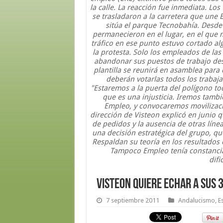
la calle. La reacción fue inmediata. Los 
se trasladaron a la carretera que une 
sitúa el parque Tecnobahía. Desd
permanecieron en el lugar, en el que 
tráfico en ese punto estuvo cortado al
la protesta. Solo los empleados de la
abandonar sus puestos de trabajo des
plantilla se reunirá en asamblea para 
deberán votarlas todos los trabaj
"Estaremos a la puerta del polígono t
que es una injusticia. Iremos tambi
Empleo, y convocaremos movilizaci
dirección de Visteon explicó en junio q
de pedidos y la ausencia de otras línea
una decisión estratégica del grupo, 
Respaldan su teoría en los resultados
Tampoco Empleo tenía constancia
difi
Visteon quiere echar a sus
7 septiembre 2011
Andalucismo
,
E