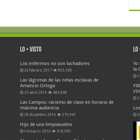
Lo + Visto
Lo
Los enfermos no son luchadores
Yo 
la 
26 febrero 2017
855,180
2
Las lágrimas de las niñas esclavas de
Amancio Ortega
FI
VI
29 abril 2016
400,848
2
Las Campos: racismo de clase en horario de
máxima audiencia
Lo
28 diciembre 2016
379,941
2
Hijo de una limpiasuelos
14 marzo 2016
318,995