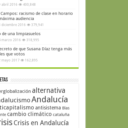
 abril 2016
400,848
 Campos: racismo de clase en horario
máxima audiencia
 diciembre 2016
379,941
o de una limpiasuelos
4 marzo 2016
318,995
secreto de que Susana Díaz tenga más
les que votos
2 mayo 2017
162,895
etas
alternativa
erglobalización
Andalucía
dalucismo
ticapitalismo
antisistema
Blas
cambio climático
cataluña
ante
isis
Crisis en Andalucía