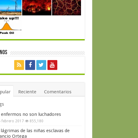
enos
pular
Reciente
Comentarios
gs
 enfermos no son luchadores
 febrero 2017
855,180
 lágrimas de las niñas esclavas de
ncio Ortega