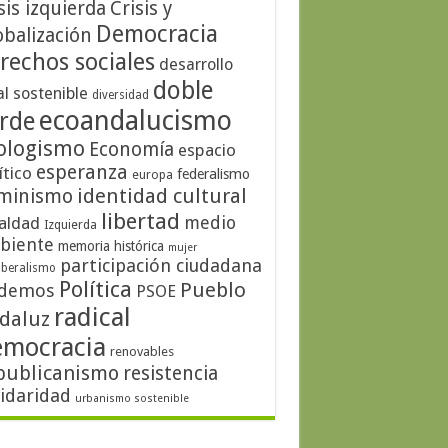
sis izquierda
Crisis y
Democracia
obalización
rechos sociales
desarrollo
doble
al sostenible
diversidad
ecoandalucismo
rde
ologismo
Economía
espacio
esperanza
ítico
federalismo
europa
identidad cultural
minismo
libertad
medio
aldad
Izquierda
biente
memoria histórica
mujer
participación ciudadana
iberalismo
Política
Pueblo
demos
PSOE
radical
daluz
emocracia
renovables
publicanismo
resistencia
lidaridad
urbanismo sostenible