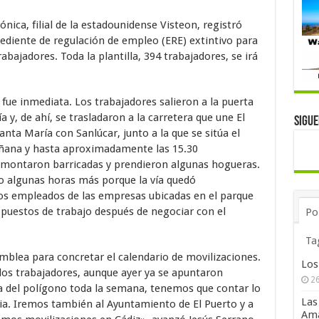
ónica, filial de la estadounidense Visteon, registró
ediente de regulación de empleo (ERE) extintivo para
abajadores. Toda la plantilla, 394 trabajadores, se irá
 fue inmediata. Los trabajadores salieron a la puerta
ía y, de ahí, se trasladaron a la carretera que une El
Sigu
anta María con Sanlúcar, junto a la que se sitúa el
ñana y hasta aproximadamente las 15.30
e montaron barricadas y prendieron algunas hogueras.
do algunas horas más porque la vía quedó
 los empleados de las empresas ubicadas en el parque
puestos de trabajo después de negociar con el
Po
Ta
amblea para concretar el calendario de movilizaciones.
Los
los trabajadores, aunque ayer ya se apuntaron
26
a del polígono toda la semana, tenemos que contar lo
Las
ia. Iremos también al Ayuntamiento de El Puerto y a
Ama