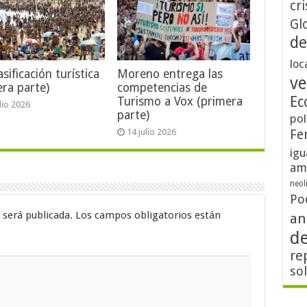
cri
Gl
de
loc
sificación turística
Moreno entrega las
ve
era parte)
competencias de
Ec
Turismo a Vox (primera
ulio 2026
parte)
pol
Fe
14 julio 2026
igu
am
neol
Po
 será publicada.
Los campos obligatorios están
an
d
re
so