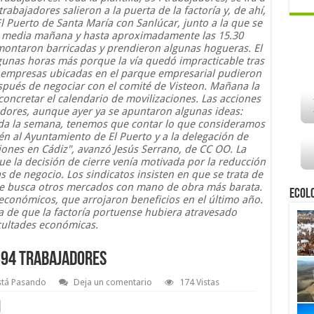
trabajadores salieron a la puerta de la factoría y, de ahí,
El Puerto de Santa María con Sanlúcar, junto a la que se
e media mañana y hasta aproximadamente las 15.30
montaron barricadas y prendieron algunas hogueras. El
gunas horas más porque la vía quedó impracticable tras
s empresas ubicadas en el parque empresarial pudieron
pués de negociar con el comité de Visteon. Mañana la
concretar el calendario de movilizaciones. Las acciones
adores, aunque ayer ya se apuntaron algunas ideas:
oda la semana, tenemos que contar lo que consideramos
én al Ayuntamiento de El Puerto y a la delegación de
ones en Cádiz", avanzó Jesús Serrano, de CC OO. La
ue la decisión de cierre venía motivada por la reducción
s de negocio. Los sindicatos insisten en que se trata de
que busca otros mercados con mano de obra más barata.
Ecol
 económicos, que arrojaron beneficios en el último año.
 de que la factoría portuense hubiera atravesado
cultades económicas.
 394 trabajadores
stá Pasando
Deja un comentario
174 Vistas