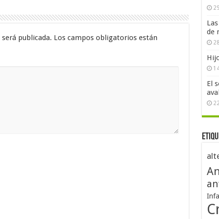
29
Las
de 
 será publicada.
Los campos obligatorios están
28
Hij
1
El 
ava
2
Etiqu
alt
An
an
Inf
Cr