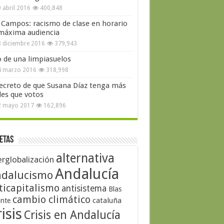
 abril 2016
400,848
 Campos: racismo de clase en horario
máxima audiencia
 diciembre 2016
379,943
o de una limpiasuelos
4 marzo 2016
318,998
secreto de que Susana Díaz tenga más
les que votos
2 mayo 2017
162,896
etas
alternativa
erglobalización
Andalucía
dalucismo
ticapitalismo
antisistema
Blas
cambio climático
cataluña
ante
isis
Crisis en Andalucía