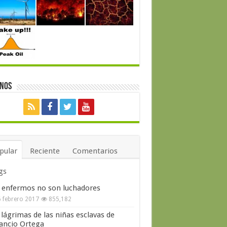
enos
pular
Reciente
Comentarios
gs
 enfermos no son luchadores
 febrero 2017
855,182
 lágrimas de las niñas esclavas de
ncio Ortega