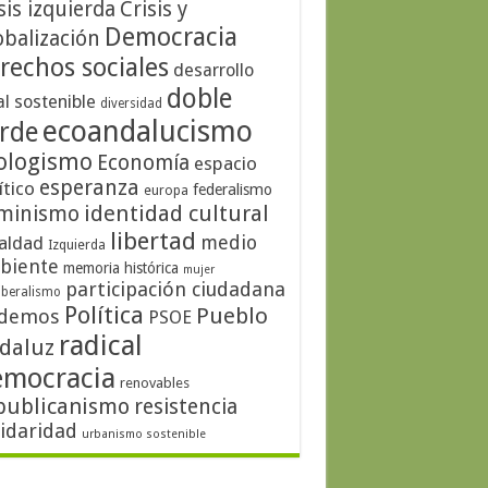
sis izquierda
Crisis y
Democracia
obalización
rechos sociales
desarrollo
doble
al sostenible
diversidad
ecoandalucismo
rde
ologismo
Economía
espacio
esperanza
ítico
federalismo
europa
identidad cultural
minismo
libertad
medio
aldad
Izquierda
biente
memoria histórica
mujer
participación ciudadana
iberalismo
Política
Pueblo
demos
PSOE
radical
daluz
emocracia
renovables
publicanismo
resistencia
lidaridad
urbanismo sostenible