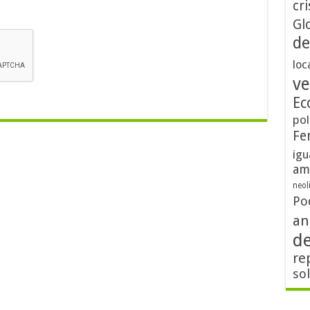
cri
Gl
de
loc
ve
Ec
pol
Fe
igu
am
neol
Po
an
d
re
so