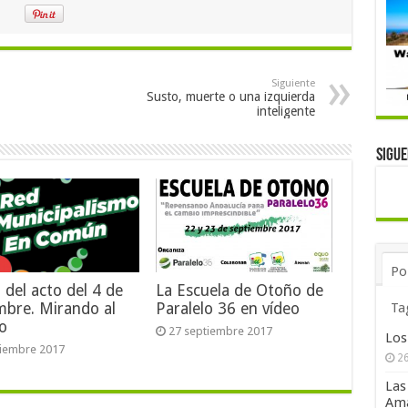
Siguiente
Susto, muerte o una izquierda
inteligente
Sigu
Po
 del acto del 4 de
La Escuela de Otoño de
Ta
mbre. Mirando al
Paralelo 36 en vídeo
ro
27 septiembre 2017
Los
ciembre 2017
26
Las
Ama