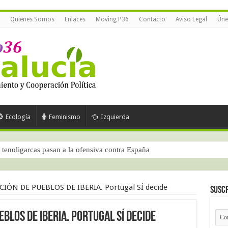
Quienes Somos
Enlaces
Moving P36
Contacto
Aviso Legal
Úne
Ecología
Feminismo
Izquierda
tenoligarcas pasan a la ofensiva contra España
IÓN DE PUEBLOS DE IBERIA. Portugal SÍ decide
Suscr
BLOS DE IBERIA. Portugal SÍ decide