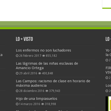
Lo + Visto
Lo
Los enfermos no son luchadores
Yo 
ta
la 
26 febrero 2017
855,182
2
Las lágrimas de las niñas esclavas de
Amancio Ortega
FI
VI
29 abril 2016
400,848
2
Las Campos: racismo de clase en horario de
máxima audiencia
Lo
28 diciembre 2016
379,943
2
Hijo de una limpiasuelos
14 marzo 2016
318,998