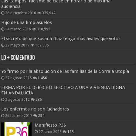
Las Campos: racismo de clase en horario de máxima
audiencia
28 diciembre 2016
379,942
Hijo de una limpiasuelos
14 marzo 2016
318,995
El secreto de que Susana Díaz tenga más avales que votos
22 mayo 2017
162,895
Lo + Comentado
Yo firmo por la absolución de las familias de la Corrala Utopía
27 agosto 2015
1.456
FIRMA POR EL DERECHO EFECTIVO A UNA VIVIENDA DIGNA
EN ANDALUCÍA
2 agosto 2012
286
Los enfermos no son luchadores
26 febrero 2017
234
Manifiesto P36
27 junio 2009
153