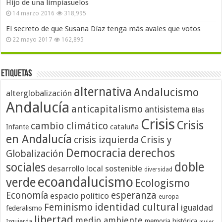
Hijo de una limpiasuelos
14 marzo 2016
318,995
El secreto de que Susana Díaz tenga más avales que votos
22 mayo 2017
162,895
Etiquetas
alternativa
Andalucismo
alterglobalización
Andalucía
anticapitalismo
antisistema
Blas
Crisis
Crisis
cambio climático
cataluña
Infante
en Andalucía
crisis izquierda
Crisis y
Democracia
derechos
Globalización
doble
sociales
desarrollo local sostenible
diversidad
ecoandalucismo
verde
Ecologismo
Economía
esperanza
espacio político
europa
identidad cultural
Feminismo
igualdad
federalismo
libertad
medio ambiente
memoria histórica
Izquierda
mujer