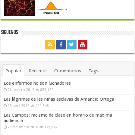
Siguenos
Popular
Reciente
Comentarios
Tags
Los enfermos no son luchadores
26 febrero 2017
855,180
Las lágrimas de las niñas esclavas de Amancio Ortega
29 abril 2016
400,848
Las Campos: racismo de clase en horario de máxima
audiencia
28 diciembre 2016
379,942