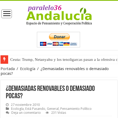
Ceuta: Trump, Netanyahu y los tenoligarcas pasan a la ofensiva 
La masificación turística (tercera parte)
Portada
/
Ecología
/
¿Demasiadas renovables o demasiado
pocas?
¿Demasiadas renovables o demasiado
pocas?
27 noviembre 2010
Ecología
,
Está Pasando
,
General
,
Pensamiento Político
Deja un comentario
231 Vistas