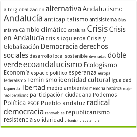
alternativa
Andalucismo
alterglobalización
Andalucía
anticapitalismo
antisistema
Blas
Crisis
Crisis
cambio climático
cataluña
Infante
en Andalucía
crisis izquierda
Crisis y
Democracia
derechos
Globalización
doble
sociales
desarrollo local sostenible
diversidad
ecoandalucismo
verde
Ecologismo
Economía
esperanza
espacio político
europa
identidad cultural
Feminismo
igualdad
federalismo
libertad
medio ambiente
memoria histórica
Izquierda
mujer
participación ciudadana
Podemos
neoliberalismo
radical
Política
Pueblo andaluz
PSOE
democracia
republicanismo
renovables
resistencia
solidaridad
urbanismo sostenible