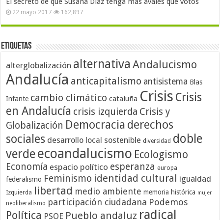
El secreto de que Susana Díaz tenga más avales que votos
22 mayo 2017
162,897
Etiquetas
alternativa
Andalucismo
alterglobalización
Andalucía
anticapitalismo
antisistema
Blas
Crisis
Crisis
cambio climático
cataluña
Infante
en Andalucía
crisis izquierda
Crisis y
Democracia
derechos
Globalización
doble
sociales
desarrollo local sostenible
diversidad
ecoandalucismo
verde
Ecologismo
Economía
esperanza
espacio político
europa
identidad cultural
Feminismo
igualdad
federalismo
libertad
medio ambiente
memoria histórica
Izquierda
mujer
participación ciudadana
Podemos
neoliberalismo
radical
Política
Pueblo andaluz
PSOE