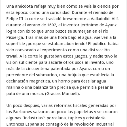
Una anécdota refleja muy bien cómo se veía la ciencia por
esta época: como una curiosidad. Durante el reinado de
Felipe III la corte se trasladó brevemente a Valladolid. Allí,
durante el verano de 1602, el inventor Jerónimo de Ayanz
logra con éxito que unos buzos se sumerjan en el río
Pisuerga. Tras más de una hora bajo el agua, vuelven a la
superficie ¡porque se estaban aburriendo! El público había
sido convocado al experimento como una distracción
trivial. A la corte le gustaban estos juegos, y nadie tuvo la
visión suficiente para sacarle otros usos al invento, uno
más de la cincuentena patentada por Ayanz, como un
precedente del submarino, una brújula que establecía la
declinación magnética, un horno para destilar agua
marina o una balanza tan precisa que permitía pesar la
pata de una mosca. (Gracias Manuel!).
Un poco después, varias reformas fiscales generadas por
los Borbones salvaron un poco las papeletas y se crearon
algunas “industrias”: porcelana, tapices y cristalería.
Entonces España se contagió de la revolución industrial