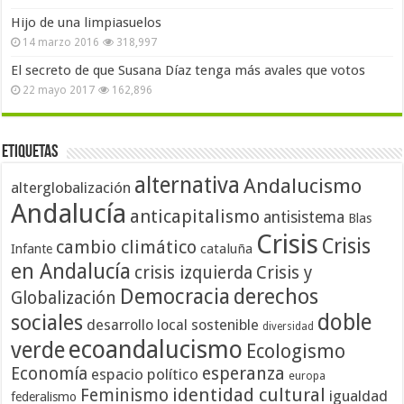
Hijo de una limpiasuelos
14 marzo 2016
318,997
El secreto de que Susana Díaz tenga más avales que votos
22 mayo 2017
162,896
Etiquetas
alternativa
Andalucismo
alterglobalización
Andalucía
anticapitalismo
antisistema
Blas
Crisis
Crisis
cambio climático
cataluña
Infante
en Andalucía
crisis izquierda
Crisis y
Democracia
derechos
Globalización
doble
sociales
desarrollo local sostenible
diversidad
ecoandalucismo
verde
Ecologismo
Economía
esperanza
espacio político
europa
identidad cultural
Feminismo
igualdad
federalismo