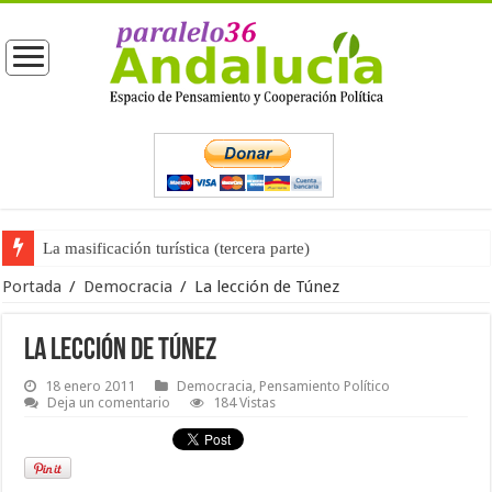
La masificación turística (tercera parte)
La opinión pública ante las próximas elecciones generales
Portada
/
Democracia
/
La lección de Túnez
La lección de Túnez
18 enero 2011
Democracia
,
Pensamiento Político
Deja un comentario
184 Vistas