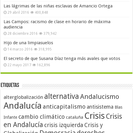
Las lágrimas de las niñas esclavas de Amancio Ortega
29 abril 2016
400,848
Las Campos: racismo de clase en horario de máxima
audiencia
28 diciembre 2016
379,942
Hijo de una limpiasuelos
14 marzo 2016
318,995
El secreto de que Susana Díaz tenga más avales que votos
22 mayo 2017
162,896
Etiquetas
alternativa
Andalucismo
alterglobalización
Andalucía
anticapitalismo
antisistema
Blas
Crisis
Crisis
cambio climático
cataluña
Infante
en Andalucía
crisis izquierda
Crisis y