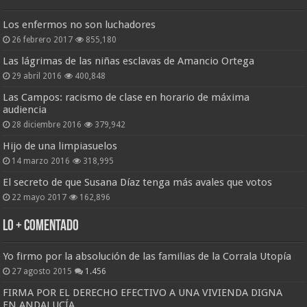
Los enfermos no son luchadores
26 febrero 2017
855,180
Las lágrimas de las niñas esclavas de Amancio Ortega
29 abril 2016
400,848
Las Campos: racismo de clase en horario de máxima
audiencia
28 diciembre 2016
379,942
Hijo de una limpiasuelos
14 marzo 2016
318,995
El secreto de que Susana Díaz tenga más avales que votos
22 mayo 2017
162,896
Lo + Comentado
Yo firmo por la absolución de las familias de la Corrala Utopía
27 agosto 2015
1.456
FIRMA POR EL DERECHO EFECTIVO A UNA VIVIENDA DIGNA
EN ANDALUCÍA