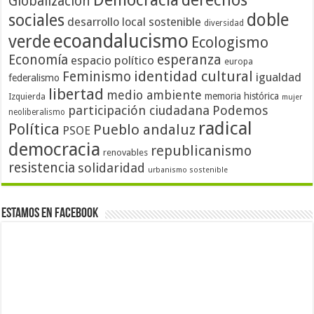
Democracia
derechos
Globalización
doble
sociales
desarrollo local sostenible
diversidad
ecoandalucismo
verde
Ecologismo
Economía
esperanza
espacio político
europa
identidad cultural
Feminismo
igualdad
federalismo
libertad
medio ambiente
memoria histórica
Izquierda
mujer
participación ciudadana
Podemos
neoliberalismo
radical
Política
Pueblo andaluz
PSOE
democracia
republicanismo
renovables
resistencia
solidaridad
urbanismo sostenible
Estamos en Facebook