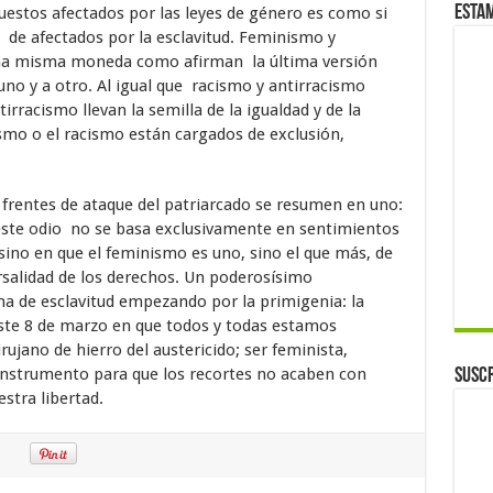
Esta
uestos afectados por las leyes de género es como si
es de afectados por la esclavitud. Feminismo y
na misma moneda como afirman la última versión
 uno y a otro. Al igual que racismo y antirracismo
rracismo llevan la semilla de la igualdad y de la
smo o el racismo están cargados de exclusión,
rentes de ataque del patriarcado se resumen en uno:
 este odio no se basa exclusivamente en sentimientos
sino en que el feminismo es uno, sino el que más, de
ersalidad de los derechos. Un poderosísimo
 de esclavitud empezando por la primigenia: la
ste 8 de marzo en que todos y todas estamos
rujano de hierro del austericido; ser feminista,
 instrumento para que los recortes no acaben con
Suscr
stra libertad.