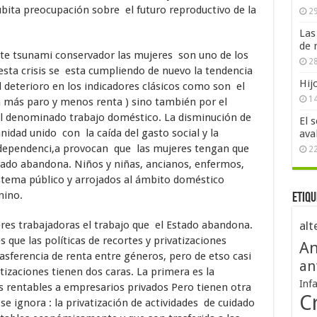
ita preocupación sobre el futuro reproductivo de la
29
Las
de 
ste tsunami conservador las mujeres son uno de los
28
sta crisis se esta cumpliendo de nuevo la tendencia
Hij
l deterioro en los indicadores clásicos como son el
1
n más paro y menos renta ) sino también por el
el denominado trabajo doméstico. La disminución de
El 
anidad unido con la caída del gasto social y la
ava
a dependenci,a provocan que las mujeres tengan que
2
tado abandona. Niños y niñas, ancianos, enfermos,
stema público y arrojados al ámbito doméstico
enino.
Etiqu
eres trabajadoras el trabajo que el Estado abandona.
alt
 que las políticas de recortes y privatizaciones
An
sferencia de renta entre géneros, pero de etso casi
an
atizaciones tienen dos caras. La primera es la
Inf
s rentables a empresarios privados Pero tienen otra
Cr
e ignora : la privatización de actividades de cuidado