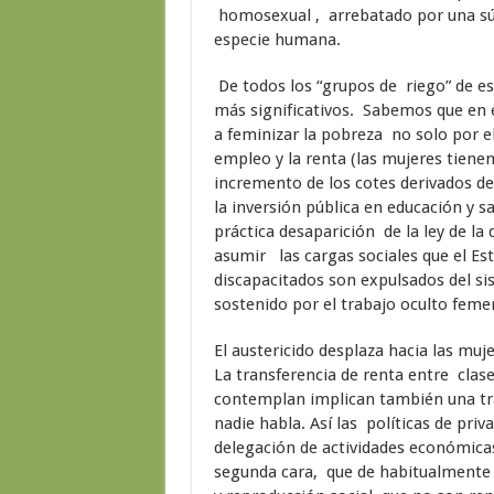
homosexual , arrebatado por una súb
especie humana.
De todos los “grupos de riego” de e
más significativos. Sabemos que en e
a feminizar la pobreza no solo por e
empleo y la renta (las mujeres tiene
incremento de los cotes derivados d
la inversión pública en educación y s
práctica desaparición de la ley de l
asumir las cargas sociales que el Es
discapacitados son expulsados del si
sostenido por el trabajo oculto fem
El austericido desplaza hacia las muj
La transferencia de renta entre clases
contemplan implican también una tra
nadie habla. Así las políticas de priv
delegación de actividades económica
segunda cara, que de habitualmente s