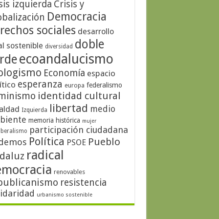
sis izquierda
Crisis y
Democracia
obalización
rechos sociales
desarrollo
doble
al sostenible
diversidad
ecoandalucismo
rde
ologismo
Economía
espacio
esperanza
ítico
federalismo
europa
identidad cultural
minismo
libertad
medio
aldad
Izquierda
biente
memoria histórica
mujer
participación ciudadana
iberalismo
Política
Pueblo
demos
PSOE
radical
daluz
emocracia
renovables
publicanismo
resistencia
lidaridad
urbanismo sostenible