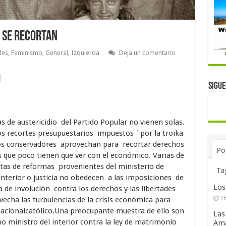
o se recortan
les
,
Feminismo
,
General
,
Izquierda
Deja un comentario
Sigu
as de austericidio del Partido Popular no vienen solas.
os recortes presupuestarios impuestos `por la troika
los conservadores aprovechan para recortar derechos
Po
que poco tienen que ver con el económico. Varias de
tas de reformas provenientes del ministerio de
Ta
interior o justicia no obedecen a las imposiciones de
Los
a de involución contra los derechos y las libertades
26
vecha las turbulencias de la crisis económica para
acionalcatólico.Una preocupante muestra de ello son
Las
no ministro del interior contra la ley de matrimonio
Ama