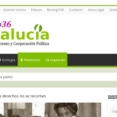
Quienes Somos
Enlaces
Moving P36
Contacto
Aviso Legal
Únet
Ecología
Feminismo
Izquierda
ra parte)
óximas elecciones generales
s derechos no se recortan
Suscr