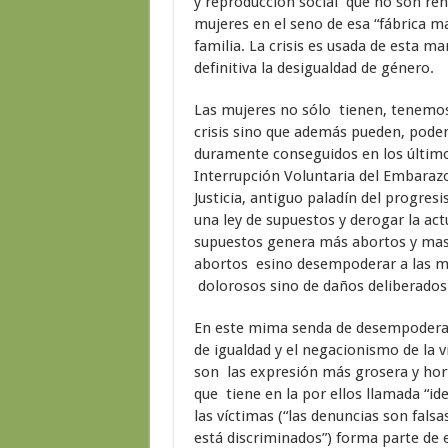
y reproducción social que no son ren
mujeres en el seno de esa “fábrica m
familia. La crisis es usada de esta ma
definitiva la desigualdad de género.
Las mujeres no sólo tienen, tenemos
crisis sino que además pueden, pode
duramente conseguidos en los últimos 
Interrupción Voluntaria del Embarazo
Justicia, antiguo paladín del progres
una ley de supuestos y derogar la act
supuestos genera más abortos y mas f
abortos esino desempoderar a las mu
dolorosos sino de daños deliberados
En este mima senda de desempoderami
de igualdad y el negacionismo de la 
son las expresión más grosera y ho
que tiene en la por ellos llamada “id
las víctimas (“las denuncias son falsa
está discriminados”) forma parte de e