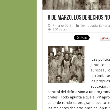
8 de marzo, los derechos n
7 marzo 2013
Democracia
,
Editoria
300 Vistas
Las polític
Junto con l
europea , 
en ámbitos 
las propues
educación, 
control del déficit sino a un program
civiles. Todo apunta a que el PP apro
colar de rondo su programa oculto n
las recientes declaraciones del opusi