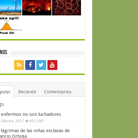
enos
pular
Reciente
Comentarios
gs
 enfermos no son luchadores
 febrero 2017
855,180
 lágrimas de las niñas esclavas de
ncio Ortega