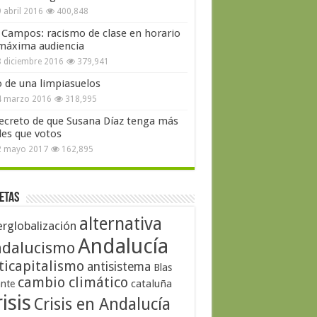
 abril 2016
400,848
 Campos: racismo de clase en horario
máxima audiencia
 diciembre 2016
379,941
o de una limpiasuelos
4 marzo 2016
318,995
secreto de que Susana Díaz tenga más
les que votos
2 mayo 2017
162,895
etas
alternativa
erglobalización
Andalucía
dalucismo
ticapitalismo
antisistema
Blas
cambio climático
cataluña
ante
isis
Crisis en Andalucía