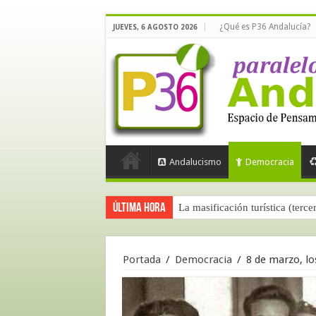
¿Qué es P36 Andalucía?
JUEVES, 6 AGOSTO 2026
Andalucismo
Democracia
Última hora
La masificación turística (terce
La opinión pública ante las pr
Portada
/
Democracia
/
8 de marzo, lo