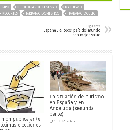
ISMPO
IDEOLOGIAS DE GÉNENRO
MACHISMO
RECORTES
TARBAJAO DOMÉSTICO
TRABAJAO OCULTO
Siguiente
España , el tecer país del mundo
con mejor salud
La situación del turismo
en España y en
Andalucía (segunda
parte)
inión pública ante
15 julio 2026
róximas elecciones