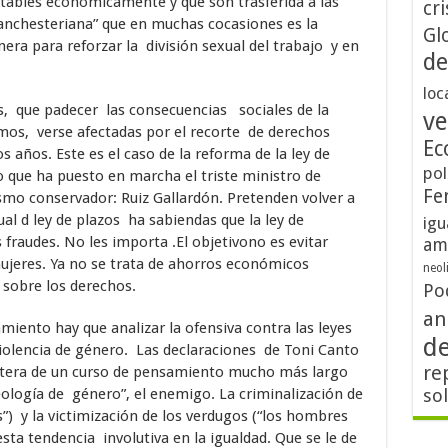
tables económicamente y que son trasferida a las
cri
anchesteriana” que en muchas cocasiones es la
Gl
nera para reforzar la división sexual del trabajo y en
de
loc
, que padecer las consecuencias sociales de la
ve
mos, verse afectadas por el recorte de derechos
Ec
años. Este es el caso de la reforma de la ley de
pol
 que ha puesto en marcha el triste ministro de
Fe
ismo conservador: Ruiz Gallardón. Pretenden volver a
ual d ley de plazos ha sabiendas que la ley de
igu
raudes. No les importa .El objetivono es evitar
am
jeres. Ya no se trata de ahorros económicos
neol
 sobre los derechos.
Po
an
ento hay que analizar la ofensiva contra las leyes
d
violencia de género. Las declaraciones de Toni Canto
re
rtera de un curso de pensamiento mucho más largo
eología de género”, el enemigo. La criminalización de
so
s”) y la victimización de los verdugos (“los hombres
sta tendencia involutiva en la igualdad. Que se le de