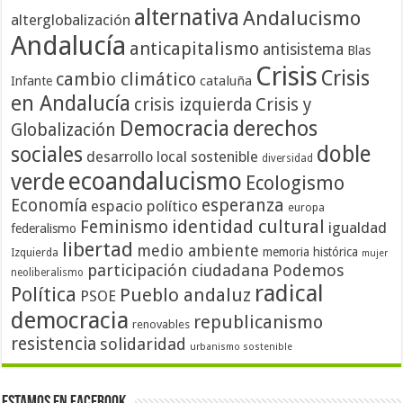
alternativa
Andalucismo
alterglobalización
Andalucía
anticapitalismo
antisistema
Blas
Crisis
Crisis
cambio climático
cataluña
Infante
en Andalucía
crisis izquierda
Crisis y
Democracia
derechos
Globalización
doble
sociales
desarrollo local sostenible
diversidad
ecoandalucismo
verde
Ecologismo
Economía
esperanza
espacio político
europa
identidad cultural
Feminismo
igualdad
federalismo
libertad
medio ambiente
memoria histórica
Izquierda
mujer
participación ciudadana
Podemos
neoliberalismo
radical
Política
Pueblo andaluz
PSOE
democracia
republicanismo
renovables
resistencia
solidaridad
urbanismo sostenible