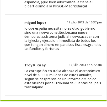
española, ¡qué bien adormilada la tiene el
bipartidismo à la PPSOE-MadridBarça!
miguel lopez
17 julio 2013 de 16:37 pm
lo que españa necesita no es otro gobierno
sino una nueva constitucion,una nueva
democracia,sistema judicial nuevo,acabar con
la iglesia y ejecucion inmediata de todos los
que tengan dinero en paraisos fiscales,grandes
latifundios y fortunas
Troy K. Gray
17 julio 2013 de 5:22 am
La corrupción en Italia alcanza el astronómico
nivel de 60.000 millones de euros anuales,
según se desprende de un informe difundido
este viernes por el Tribunal de Cuentas del país
transalpino.