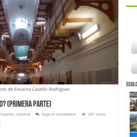
Ecol
oto de Encarna Castillo Rodríguez
o? (Primera parte)
 Pasando
,
General
Deja un comentario
261 Vistas