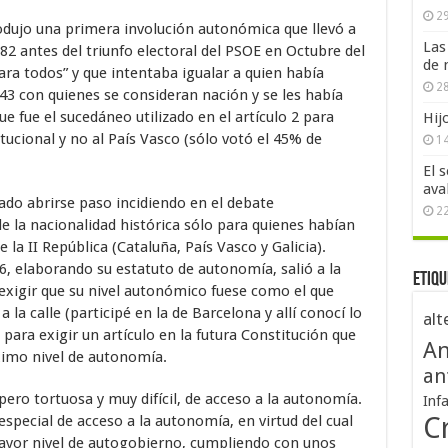
29
rodujo una primera involución autonómica que llevó a
Las
2 antes del triunfo electoral del PSOE en Octubre del
de 
ara todos” y que intentaba igualar a quien había
28
43 con quienes se consideran nación y se les había
e fue el sucedáneo utilizado en el artículo 2 para
Hij
tucional y no al País Vasco (sólo votó el 45% de
1
El 
ava
ado abrirse paso incidiendo en el debate
2
de la nacionalidad histórica sólo para quienes habían
la II República (Cataluña, País Vasco y Galicia).
36, elaborando su estatuto de autonomía, salió a la
Etiqu
 exigir que su nivel autonómico fuese como el que
la calle (participé en la de Barcelona y allí conocí lo
alt
ara exigir un artículo en la futura Constitución que
An
áximo nivel de autonomía.
an
, pero tortuosa y muy difícil, de acceso a la autonomía.
Inf
Cr
especial de acceso a la autonomía, en virtud del cual
mayor nivel de autogobierno, cumpliendo con unos