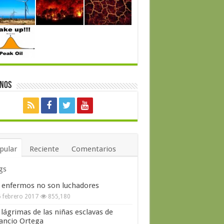
enos
pular
Reciente
Comentarios
gs
 enfermos no son luchadores
 febrero 2017
855,180
 lágrimas de las niñas esclavas de
ncio Ortega