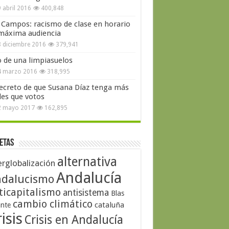
 abril 2016
400,848
 Campos: racismo de clase en horario
máxima audiencia
 diciembre 2016
379,941
o de una limpiasuelos
4 marzo 2016
318,995
secreto de que Susana Díaz tenga más
les que votos
2 mayo 2017
162,895
etas
alternativa
erglobalización
Andalucía
dalucismo
ticapitalismo
antisistema
Blas
cambio climático
cataluña
ante
isis
Crisis en Andalucía