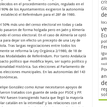
cri
blecidos en el procedimiento común, regulado en el
Gl
el 90% de los Ayuntamientos exigieron la autonomía
de
se estableció el Referéndum para el 28F de 1980.
loc
l 50% más uno del censo electoral en todas y cada
ve
s lo pasaron de forma holgada pero en Jaén y Almería
Ec
ndo el censo electoral. En el caso de Almería se optó
 para dejar sin efecto un precepto de una Ley de
pol
ñola. Tras largas negociaciones entre todos los
Fe
lmente se reforma la Ley Orgánica 2/1980, de 18 de
igu
ntas Modalidades de Referéndum. Por tanto Andalucía
am
acto político que modifica leyes, ser sujeto político y
neol
ionalidad Histórica. Sus elecciones al Parlamento de
Po
as elecciones municipales. En las autonomías del 143
an
utonómicas.
d
 Felipe González como Aznar necesitaron apoyos de
re
 fueron tratados con guante de seda por PSOE y PP.
so
PNV fuesen transigiendo hasta que llegó la mayoría
ar catalán en la intimidad” y las relaciones con el