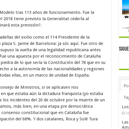
 Modelo tras 113 años de funcionamiento. Fue la
l 2018 tiene previsto la Generalitat cederla al
nará esta previsión?.
adellas del exilio como el 114 Presidente de la
a plaza S. Jaime de Barcelona: ja sóc aquí. Fue otro de
Sigu
 supuso la vuelta de una legalidad republicana antes
. Fue una apuesta por el reconocimiento de Cataluña
piedra de lo que sería la Constitución del 78 que en su
recho a la autonomía de las nacionalidades y regiones
e todas ellas, en un marco de unidad de España.
Po
onsejo de Ministros, si se aplicasen nos
 en que estaba aún la dictadura franquista (yo estaba
Ta
s los incidentes del 20 de octubre por la muerte de un
ríamos, más bien, en una etapa pre democrática
Los
l consenso constitucional que en Cataluña fue
26
ipación del 68%. Y dos catalanes, Roca y Solé Tura
Las
Ama