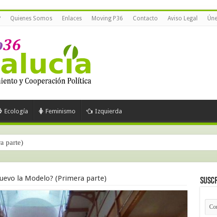
?
Quienes Somos
Enlaces
Moving P36
Contacto
Aviso Legal
Úne
Ecología
Feminismo
Izquierda
ra parte)
uevo la Modelo? (Primera parte)
Suscr