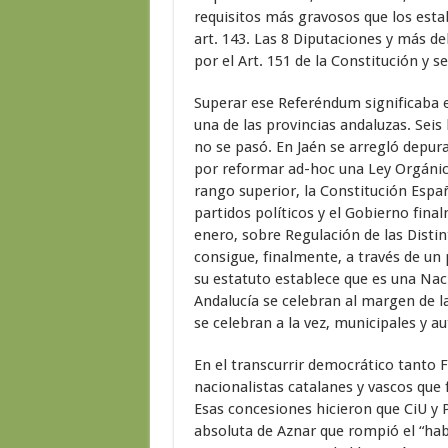
requisitos más gravosos que los esta
art. 143. Las 8 Diputaciones y más d
por el Art. 151 de la Constitución y 
Superar ese Referéndum significaba e
una de las provincias andaluzas. Sei
no se pasó. En Jaén se arregló depura
por reformar ad-hoc una Ley Orgánica
rango superior, la Constitución Espa
partidos políticos y el Gobierno fina
enero, sobre Regulación de las Disti
consigue, finalmente, a través de un p
su estatuto establece que es una Nac
Andalucía se celebran al margen de l
se celebran a la vez, municipales y a
En el transcurrir democrático tanto
nacionalistas catalanes y vascos que
Esas concesiones hicieron que CiU y 
absoluta de Aznar que rompió el “habl