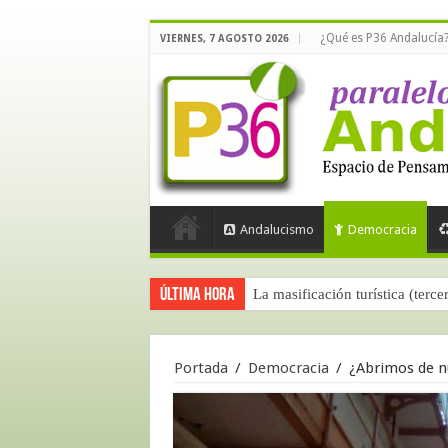
¿Qué es P36 Andalucía
VIERNES, 7 AGOSTO 2026
Andalucismo
Democracia
Última hora
La masificación turística (terce
Portada
/
Democracia
/
¿Abrimos de n