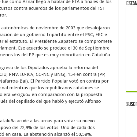
fue como Aznar llegó a hablar de ETA a finales de los
Esta
cursos contra acuerdos de los parlamentos del 151
ror.
ones autonómicas de noviembre de 2003 que desalojaron
rmación de un gobierno tripartito entre el PSC, ERC e
r el estatuto. El Presidente Zapatero se compromete
arlament. Ese acuerdo se produce el 30 de Septiembre
 menos los del PP que es muy minoritario en Cataluña.
ngreso de los Diputados aprueba la reforma del
 CiU, PNV, IU-ICV, CC-NC y BNG), 154 en contra (PP,
Nafarroa-Bai). El Partido Popular votó en contra por
ional mientras que los republicanos catalanes se
o era «exiguo» en comparación con la propuesta
ués del cepillado del que habló y ejecutó Alfonso
Suscr
ataluña acude a las urnas para votar su nuevo
apoyo del 72,9% de los votos. Uno de cada dos
dó en casa. La abstención alcanzó el 50,58%.