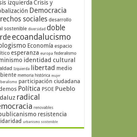
sis izquierda
Crisis y
Democracia
obalización
rechos sociales
desarrollo
doble
al sostenible
diversidad
ecoandalucismo
rde
ologismo
Economía
espacio
esperanza
ítico
federalismo
europa
identidad cultural
minismo
libertad
medio
aldad
Izquierda
biente
memoria histórica
mujer
participación ciudadana
iberalismo
Política
Pueblo
demos
PSOE
radical
daluz
emocracia
renovables
publicanismo
resistencia
lidaridad
urbanismo sostenible