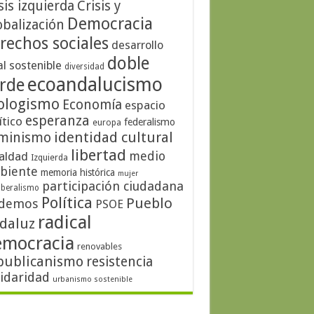
sis izquierda
Crisis y
Democracia
obalización
rechos sociales
desarrollo
doble
al sostenible
diversidad
ecoandalucismo
rde
ologismo
Economía
espacio
esperanza
ítico
federalismo
europa
identidad cultural
minismo
libertad
medio
aldad
Izquierda
biente
memoria histórica
mujer
participación ciudadana
iberalismo
Política
Pueblo
demos
PSOE
radical
daluz
emocracia
renovables
publicanismo
resistencia
lidaridad
urbanismo sostenible