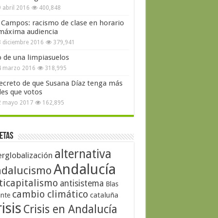
 abril 2016
400,848
 Campos: racismo de clase en horario
máxima audiencia
 diciembre 2016
379,941
o de una limpiasuelos
4 marzo 2016
318,995
secreto de que Susana Díaz tenga más
les que votos
2 mayo 2017
162,895
etas
alternativa
erglobalización
Andalucía
dalucismo
ticapitalismo
antisistema
Blas
cambio climático
cataluña
ante
isis
Crisis en Andalucía