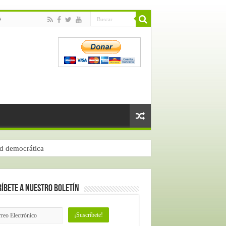
e
ad democrática
íbete a nuestro Boletín