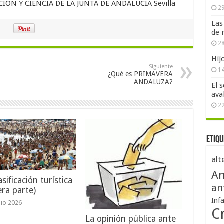
ÓN Y CIENCIA DE LA JUNTA DE ANDALUCÍA Sevilla
29
Las
de 
28
Hij
Siguiente
1
¿Qué es PRIMAVERA
ANDALUZA?
El 
ava
2
Etiqu
alt
An
sificación turística
an
era parte)
Inf
ulio 2026
Cr
La opinión pública ante