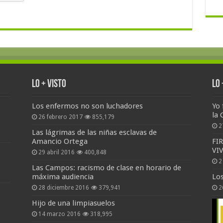
Lo + Visto
Lo
Los enfermos no son luchadores
Yo 
la 
26 febrero 2017
855,179
2
Las lágrimas de las niñas esclavas de
Amancio Ortega
FI
VI
29 abril 2016
400,848
2
Las Campos: racismo de clase en horario de
máxima audiencia
Lo
28 diciembre 2016
379,941
2
Hijo de una limpiasuelos
14 marzo 2016
318,995