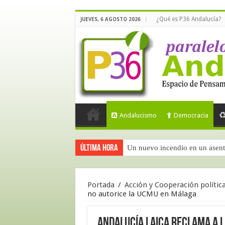
¿Qué es P36 Andalucía?
JUEVES, 6 AGOSTO 2026
Andalucismo
Democracia
Última hora
Un nuevo incendio en un asent
Calidad democrática en España
Portada
/
Acción y Cooperación polític
no autorice la UCMU en Málaga
Andalucía Laica reclama a l