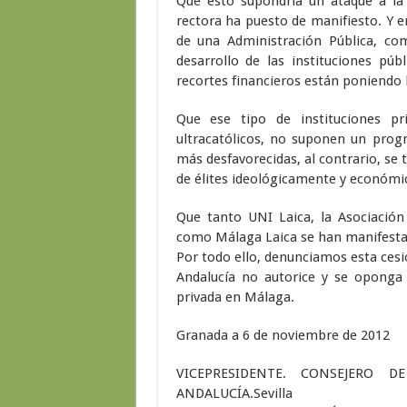
Que esto supondría un ataque a la 
rectora ha puesto de manifiesto. Y 
de una Administración Pública, com
desarrollo de las instituciones p
recortes financieros están poniendo l
Que ese tipo de instituciones pr
ultracatólicos, no suponen un progr
más desfavorecidas, al contrario, se
de élites ideológicamente y económ
Que tanto UNI Laica, la Asociación
como Málaga Laica se han manifesta
Por todo ello, denunciamos esta ces
Andalucía no autorice y se oponga 
privada en Málaga.
Granada a 6 de noviembre de 2012
VICEPRESIDENTE. CONSEJERO 
ANDALUCÍA.Sevilla