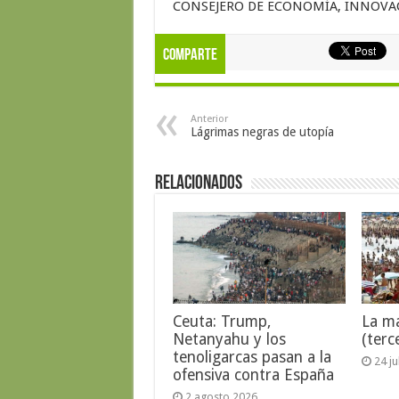
CONSEJERO DE ECONOMÍA, INNOVACI
Comparte
Anterior
Lágrimas negras de utopía
Relacionados
Ceuta: Trump,
La ma
Netanyahu y los
(terc
tenoligarcas pasan a la
24 j
ofensiva contra España
2 agosto 2026