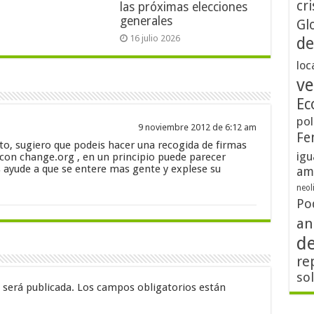
cri
las próximas elecciones
generales
Gl
16 julio 2026
de
loc
ve
Ec
pol
9 noviembre 2012 de 6:12 am
Fe
xto, sugiero que podeis hacer una recogida de firmas
igu
 con change.org , en un principio puede parecer
s ayude a que se entere mas gente y explese su
am
neol
Po
an
d
re
so
 será publicada.
Los campos obligatorios están