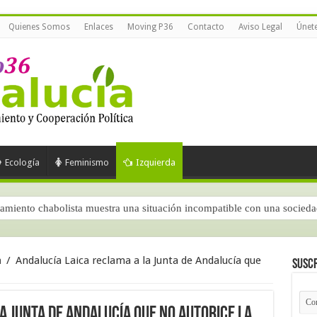
Quienes Somos
Enlaces
Moving P36
Contacto
Aviso Legal
Únet
Ecología
Feminismo
Izquierda
amiento chabolista muestra una situación incompatible con una socied
 según el CIS (junio de 2026)
a
/
Andalucía Laica reclama a la Junta de Andalucía que
Suscr
a Junta de Andalucía que no autorice la