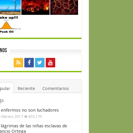
enos
pular
Reciente
Comentarios
gs
 enfermos no son luchadores
 febrero 2017
855,179
 lágrimas de las niñas esclavas de
ncio Ortega