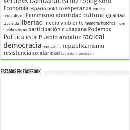
ecoandalucismo
verde
Ecologismo
Economía
esperanza
espacio político
europa
identidad cultural
Feminismo
igualdad
federalismo
libertad
medio ambiente
memoria histórica
Izquierda
mujer
participación ciudadana
Podemos
neoliberalismo
radical
Política
Pueblo andaluz
PSOE
democracia
republicanismo
renovables
resistencia
solidaridad
urbanismo sostenible
Estamos en Facebook