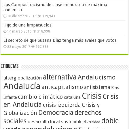
Las Campos: racismo de clase en horario de máxima
audiencia
28 diciembre 2016
379,943
Hijo de una limpiasuelos
14 marzo 2016
318,998
El secreto de que Susana Díaz tenga más avales que votos
22 mayo 2017
162,899
Etiquetas
alternativa
Andalucismo
alterglobalización
Andalucía
anticapitalismo
antisistema
Blas
Crisis
Crisis
cambio climático
cataluña
Infante
en Andalucía
crisis izquierda
Crisis y
Democracia
derechos
Globalización
doble
sociales
desarrollo local sostenible
diversidad