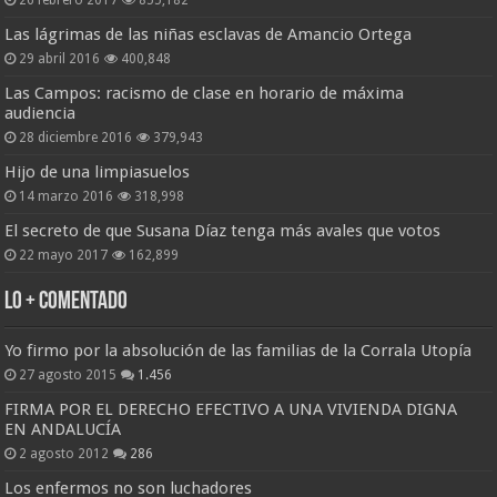
26 febrero 2017
855,182
Las lágrimas de las niñas esclavas de Amancio Ortega
29 abril 2016
400,848
Las Campos: racismo de clase en horario de máxima
audiencia
28 diciembre 2016
379,943
Hijo de una limpiasuelos
14 marzo 2016
318,998
El secreto de que Susana Díaz tenga más avales que votos
22 mayo 2017
162,899
Lo + Comentado
Yo firmo por la absolución de las familias de la Corrala Utopía
27 agosto 2015
1.456
FIRMA POR EL DERECHO EFECTIVO A UNA VIVIENDA DIGNA
EN ANDALUCÍA
2 agosto 2012
286
Los enfermos no son luchadores