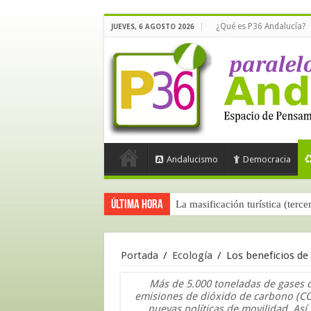
¿Qué es P36 Andalucía?
JUEVES, 6 AGOSTO 2026
Andalucismo
Democracia
Última hora
La masificación turística (terce
Portada
/
Ecología
/
Los beneficios de
Más de 5.000 toneladas de gases d
emisiones de dióxido de carbono (CO2
nuevas políticas de movilidad. Así