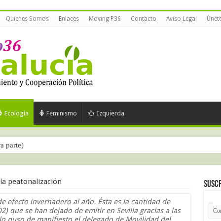
Quienes Somos
Enlaces
Moving P36
Contacto
Aviso Legal
Únet
Ecología
Feminismo
Izquierda
ra parte)
 la peatonalización
Suscr
e efecto invernadero al año. Ésta es la cantidad de
) que se han dejado de emitir en Sevilla gracias a las
 lo puso de manifiesto el delegado de Movilidad del