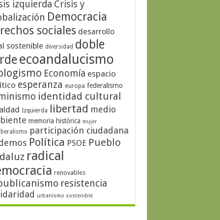
sis izquierda
Crisis y
Democracia
obalización
rechos sociales
desarrollo
doble
al sostenible
diversidad
ecoandalucismo
rde
ologismo
Economía
espacio
esperanza
ítico
federalismo
europa
identidad cultural
minismo
libertad
medio
aldad
Izquierda
biente
memoria histórica
mujer
participación ciudadana
iberalismo
Política
Pueblo
demos
PSOE
radical
daluz
emocracia
renovables
publicanismo
resistencia
lidaridad
urbanismo sostenible