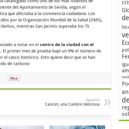
ba catalogado como uno de los más ruidosos de
cri
biente del Ayuntamiento de Sevilla, según el
Gl
ica que afectaba a la convivencia ciudadana. Los
de
tidos por la Organización Mundial de la Salud (OMS),
belios, mientras San Jacinto superaba los 75
loc
ve
Ec
ezado a notar en el
centro de la ciudad con el
pol
o
. El primer mes de prueba bajó un 9% el número de
Fe
 el casco histórico. Esto quiere decir que se han
xido de carbono
igu
am
neol
Po
an
d
Siguiente
Cancún, una Cumbre silenciosa
re
so