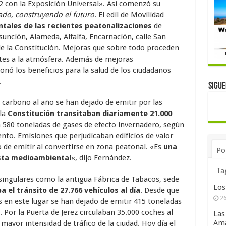
92 con la Exposición Universal». Así comenzó su
ado, construyendo el futuro
. El edil de Movilidad
tales de las recientes peatonalizaciones
de
sunción, Alameda, Alfalfa, Encarnación, calle San
de la Constitución. Mejoras que sobre todo proceden
tes a la atmósfera. Además de mejoras
nó los beneficios para la salud de los ciudadanos
.
Sigu
 carbono al año se han dejado de emitir por las
 la
Constitución transitaban diariamente 21.000
a 580 toneladas de gases de efecto invernadero, según
nto. Emisiones que perjudicaban edificios de valor
o de emitir al convertirse en zona peatonal. «Es
una
Po
ista medioambiental
«, dijo Fernández.
Ta
s singulares como la antigua Fábrica de Tabacos, sede
Los
 el tránsito de 27.766 vehículos al día
. Desde que
26
es en este lugar se han dejado de emitir 415 toneladas
 Por la Puerta de Jerez circulaban 35.000 coches al
Las
Ama
ayor intensidad de tráfico de la ciudad. Hoy día el