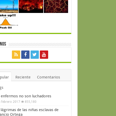
enos
pular
Reciente
Comentarios
gs
 enfermos no son luchadores
 febrero 2017
855,180
 lágrimas de las niñas esclavas de
ncio Ortega