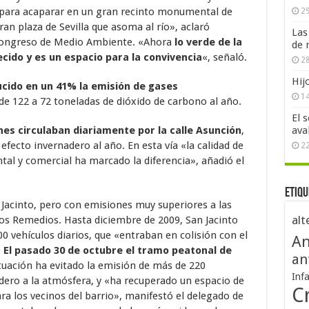
para acaparar en un gran recinto monumental de
29
an plaza de Sevilla que asoma al río», aclaró
Las
 Congreso de Medio Ambiente. «Ahora
lo verde de la
de 
ecido y es un espacio para la convivencia
«, señaló.
28
Hij
cido en un 41% la emisión de gases
1
e 122 a 72 toneladas de dióxido de carbono al año.
El 
hes circulaban diariamente por la calle Asunción
,
ava
fecto invernadero al año. En esta vía «la calidad de
2
al y comercial ha marcado la diferencia», añadió el
Etiqu
 Jacinto, pero con emisiones muy superiores a las
alt
 Los Remedios. Hasta diciembre de 2009, San Jacinto
0 vehículos diarios, que «entraban en colisión con el
An
.
El pasado 30 de octubre el tramo peatonal de
an
ctuación ha evitado la emisión de más de 220
Inf
dero a la atmósfera, y «ha recuperado un espacio de
Cr
ra los vecinos del barrio», manifestó el delegado de