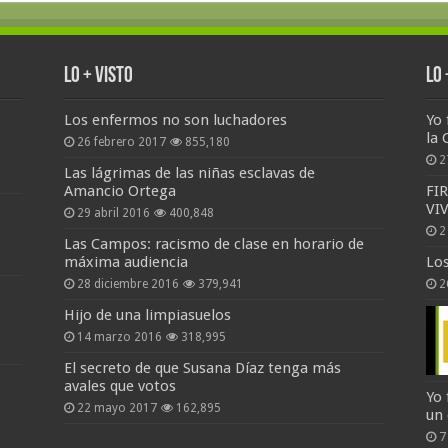
Lo + Visto
Lo
Los enfermos no son luchadores
Yo 
la 
26 febrero 2017
855,180
2
Las lágrimas de las niñas esclavas de
Amancio Ortega
FI
VI
29 abril 2016
400,848
2
Las Campos: racismo de clase en horario de
máxima audiencia
Lo
28 diciembre 2016
379,941
2
Hijo de una limpiasuelos
14 marzo 2016
318,995
El secreto de que Susana Díaz tenga más
avales que votos
Yo 
22 mayo 2017
162,895
un
7