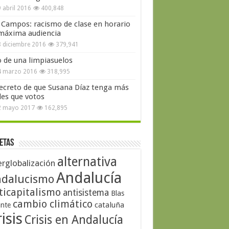
 abril 2016
400,848
 Campos: racismo de clase en horario
máxima audiencia
 diciembre 2016
379,941
o de una limpiasuelos
4 marzo 2016
318,995
secreto de que Susana Díaz tenga más
les que votos
2 mayo 2017
162,895
etas
alternativa
erglobalización
Andalucía
dalucismo
ticapitalismo
antisistema
Blas
cambio climático
cataluña
ante
isis
Crisis en Andalucía