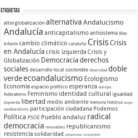
Etiquetas
alternativa
Andalucismo
alterglobalización
Andalucía
anticapitalismo
antisistema
Blas
Crisis
Crisis
cambio climático
cataluña
Infante
en Andalucía
crisis izquierda
Crisis y
Democracia
derechos
Globalización
doble
sociales
desarrollo local sostenible
diversidad
ecoandalucismo
verde
Ecologismo
Economía
esperanza
espacio político
europa
identidad cultural
Feminismo
igualdad
federalismo
libertad
medio ambiente
memoria histórica
Izquierda
mujer
participación ciudadana
Podemos
neoliberalismo
radical
Política
Pueblo andaluz
PSOE
democracia
republicanismo
renovables
resistencia
solidaridad
urbanismo sostenible