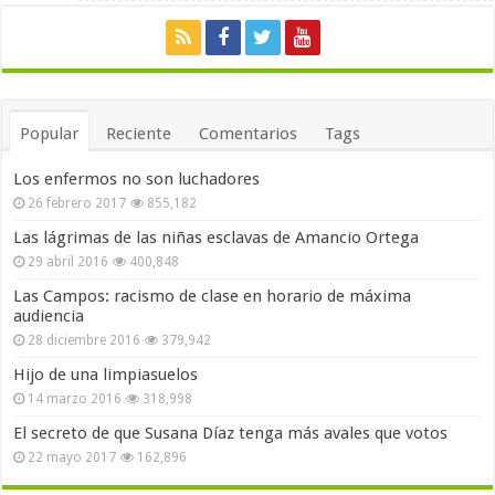
Popular
Reciente
Comentarios
Tags
Los enfermos no son luchadores
26 febrero 2017
855,182
Las lágrimas de las niñas esclavas de Amancio Ortega
29 abril 2016
400,848
Las Campos: racismo de clase en horario de máxima
audiencia
28 diciembre 2016
379,942
Hijo de una limpiasuelos
14 marzo 2016
318,998
El secreto de que Susana Díaz tenga más avales que votos
22 mayo 2017
162,896