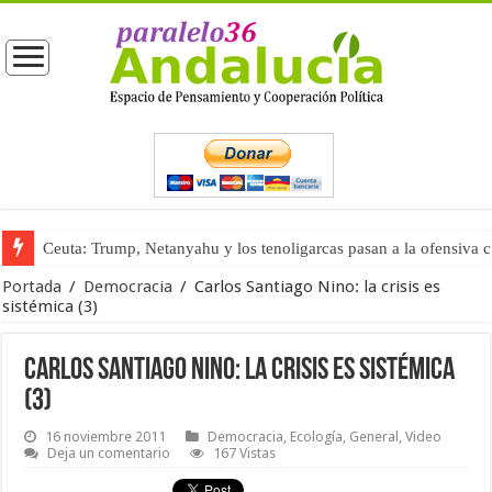
Ceuta: Trump, Netanyahu y los tenoligarcas pasan a la ofensiva 
La masificación turística (tercera parte)
Portada
/
Democracia
/
Carlos Santiago Nino: la crisis es
sistémica (3)
Carlos Santiago Nino: la crisis es sistémica
(3)
16 noviembre 2011
Democracia
,
Ecología
,
General
,
Video
Deja un comentario
167 Vistas