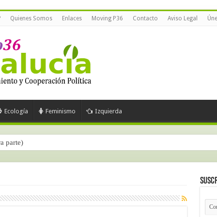
?
Quienes Somos
Enlaces
Moving P36
Contacto
Aviso Legal
Úne
Ecología
Feminismo
Izquierda
ra parte)
Suscr