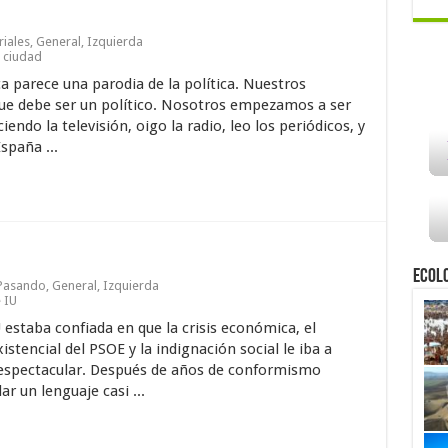
riales
,
General
,
Izquierda
 ciudad
a parece una parodia de la política. Nuestros
que debe ser un político. Nosotros empezamos a ser
ndo la televisión, oigo la radio, leo los periódicos, y
spaña ...
Ecol
 Pasando
,
General
,
Izquierda
 IU
 estaba confiada en que la crisis económica, el
istencial del PSOE y la indignación social le iba a
 espectacular. Después de años de conformismo
r un lenguaje casi ...