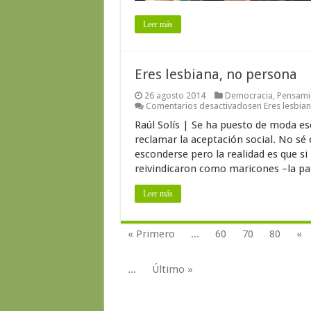
Leer más
Eres lesbiana, no persona
26 agosto 2014
Democracia
,
Pensamie
Comentarios desactivados
en Eres lesbia
Raúl Solís | Se ha puesto de moda es
reclamar la aceptación social. No s
esconderse pero la realidad es que si
reivindicaron como maricones –la pal
Leer más
« Primero
...
60
70
80
«
...
Último »