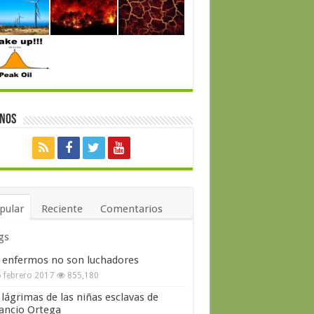
enos
pular
Reciente
Comentarios
gs
 enfermos no son luchadores
 febrero 2017
855,180
 lágrimas de las niñas esclavas de
ncio Ortega