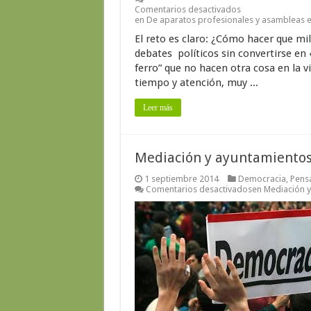
Comentarios desactivados
en De aparatos profesionales y asambleas eter
El reto es claro: ¿Cómo hacer que mil
debates políticos sin convertirse en «
ferro” que no hacen otra cosa en la 
tiempo y atención, muy ...
Leer más
Mediación y ayuntamientos
1 septiembre 2014
Democracia
,
Pensa
Comentarios desactivados
en Mediación 