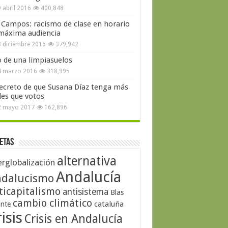
 abril 2016
400,848
 Campos: racismo de clase en horario
máxima audiencia
 diciembre 2016
379,942
o de una limpiasuelos
4 marzo 2016
318,995
secreto de que Susana Díaz tenga más
les que votos
2 mayo 2017
162,896
etas
alternativa
erglobalización
Andalucía
dalucismo
ticapitalismo
antisistema
Blas
cambio climático
cataluña
ante
isis
Crisis en Andalucía