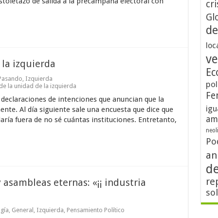
istoletazo de salida a la precampaña electoral con
cri
Gl
de
loc
ve
 la izquierda
Ec
 Pasando
,
Izquierda
pol
de la unidad de la izquierda
Fe
o declaraciones de intenciones que anuncian que la
igu
ente. Al día siguiente sale una encuesta que dice que
am
ría fuera de no sé cuántas instituciones. Entretanto,
neol
Po
an
d
re
 asambleas eternas: «¡¡ industria
so
gía
,
General
,
Izquierda
,
Pensamiento Político