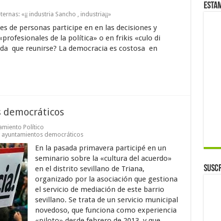
Esta
nas: «¡¡ industria Sancho , industria¡¡»
es de personas participe en en las decisiones y
profesionales de la política» o en frikis «culo di
vida que reunirse? La democracia es costosa en
 democráticos
miento Político
y ayuntamientos democráticos
En la pasada primavera participé en un
seminario sobre la «cultura del acuerdo»
Suscr
en el distrito sevillano de Triana,
organizado por la asociación que gestiona
el servicio de mediación de este barrio
sevillano. Se trata de un servicio municipal
novedoso, que funciona como experiencia
«piloto» desde febrero de 2013, y que ...