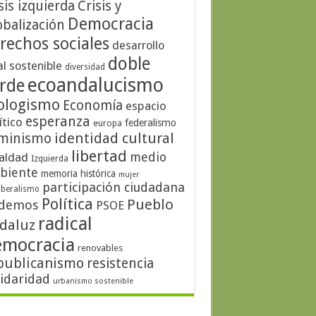
sis izquierda
Crisis y
Democracia
obalización
rechos sociales
desarrollo
doble
al sostenible
diversidad
ecoandalucismo
rde
ologismo
Economía
espacio
esperanza
ítico
federalismo
europa
identidad cultural
minismo
libertad
medio
aldad
Izquierda
biente
memoria histórica
mujer
participación ciudadana
iberalismo
Política
Pueblo
demos
PSOE
radical
daluz
emocracia
renovables
publicanismo
resistencia
lidaridad
urbanismo sostenible