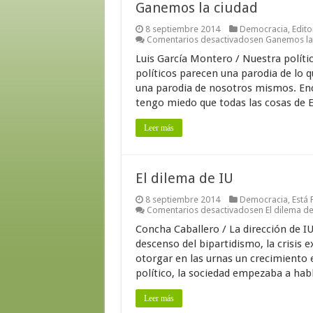
Ganemos la ciudad
8 septiembre 2014
Democracia
,
Edito
Comentarios desactivados
en Ganemos la
Luis García Montero / Nuestra polític
políticos parecen una parodia de lo 
una parodia de nosotros mismos. Encie
tengo miedo que todas las cosas de E
Leer más
El dilema de IU
8 septiembre 2014
Democracia
,
Está
Comentarios desactivados
en El dilema de
Concha Caballero / La dirección de IU
descenso del bipartidismo, la crisis ex
otorgar en las urnas un crecimiento
político, la sociedad empezaba a habla
Leer más