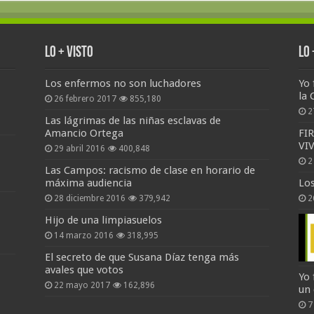
Lo + Visto
Lo
Los enfermos no son luchadores
Yo 
la 
26 febrero 2017
855,180
2
Las lágrimas de las niñas esclavas de
Amancio Ortega
FI
VI
29 abril 2016
400,848
2
Las Campos: racismo de clase en horario de
máxima audiencia
Lo
28 diciembre 2016
379,942
2
Hijo de una limpiasuelos
14 marzo 2016
318,995
El secreto de que Susana Díaz tenga más
avales que votos
Yo 
22 mayo 2017
162,896
un
7