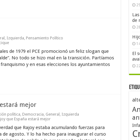
29
Las
de 
28
Hij
ral
,
Izquierda
,
Pensamiento Político
cique
1
cales de 1979 el PCE promocionó un feliz slogan que
El 
alde”. No todo se hizo mal en la transición. Partíamos
ava
el franquismo y en esas elecciones los ayuntamientos
2
Etiqu
alt
estará mejor
An
ión política
,
Democracia
,
General
,
Izquierda
an
joy que España estará mejor
Inf
r verdad que Rajoy estaba acumulando fuerzas para
Cr
ía de agosto. Y lo ha hecho para inaugurar el curso