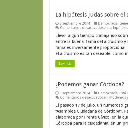
La hipótesis Judas sobre el
8 septiembre 2014
Democracia
,
Gene
Comentarios desactivados
en La hipótesis
Llevo algún tiempo trabajando sobre 
entre la buena fama del altruismo y 
fama es inversamente proporcional a
el altruismo es tan deseable como im
Leer más
¿Podemos ganar Córdoba?
3 septiembre 2014
Democracia
,
Está
Comentarios desactivados
en ¿Podemos 
El pasado 17 de julio, un numeroso g
“Asamblea Ciudadana de Córdoba”. Pa
elaborada por Frente Cívico, en la q
Córdoba para la ciudadanía, en un proc