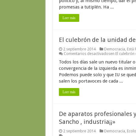
político y, al mismo tiempo, dar el p
promesas a tutiplén. Ha ...
Leer más
El culebrón de la unidad de
2 septiembre 2014
Democracia
,
Está
Comentarios desactivados
en El culebrón 
Todos los días sale un nuevo titular 
convergencia de la izquierda es inmin
Podemos puede solo y que IU se queda
salen los portavoces de cada ...
Leer más
De aparatos profesionales y
Sancho , industria¡¡»
2 septiembre 2014
Democracia
,
Ecolo