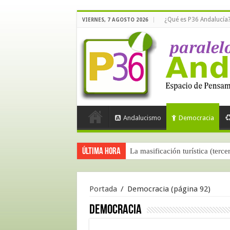
¿Qué es P36 Andalucía
VIERNES, 7 AGOSTO 2026
Andalucismo
Democracia
Última hora
La masificación turística (terce
Portada
/
Democracia
(página 92)
Democracia