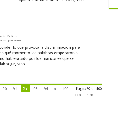
nto Político
na, no persona
conder lo que provoca la discriminación para
é en qué momento las palabras empezaron a
 no hubiera sido por los maricones que se
abra gay vino ...
92
90
91
93
94
»
100
Página 92 de 400
110
120