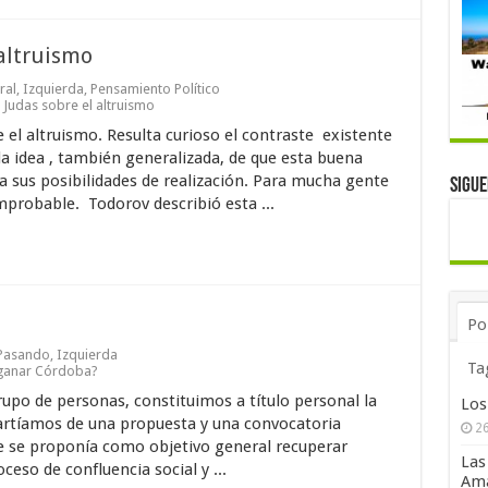
 altruismo
ral
,
Izquierda
,
Pensamiento Político
 Judas sobre el altruismo
el altruismo. Resulta curioso el contraste existente
la idea , también generalizada, de que esta buena
 sus posibilidades de realización. Para mucha gente
Sigu
probable. Todorov describió esta ...
Po
 Pasando
,
Izquierda
Ta
ganar Córdoba?
rupo de personas, constituimos a título personal la
Los
rtíamos de una propuesta y una convocatoria
26
ue se proponía como objetivo general recuperar
Las
eso de confluencia social y ...
Ama