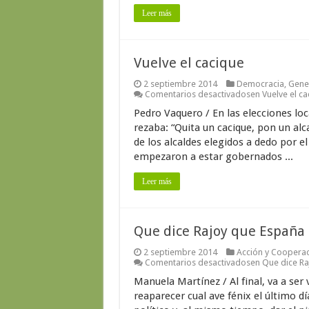
Leer más
Vuelve el cacique
2 septiembre 2014
Democracia
,
Gene
Comentarios desactivados
en Vuelve el ca
Pedro Vaquero / En las elecciones lo
rezaba: “Quita un cacique, pon un alc
de los alcaldes elegidos a dedo por 
empezaron a estar gobernados ...
Leer más
Que dice Rajoy que España 
2 septiembre 2014
Acción y Cooperac
Comentarios desactivados
en Que dice Ra
Manuela Martínez / Al final, va a se
reaparecer cual ave fénix el último d