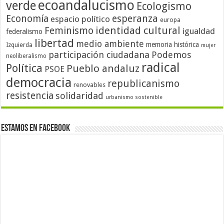
ecoandalucismo
verde
Ecologismo
Economía
esperanza
espacio político
europa
identidad cultural
Feminismo
igualdad
federalismo
libertad
medio ambiente
memoria histórica
Izquierda
mujer
participación ciudadana
Podemos
neoliberalismo
radical
Política
Pueblo andaluz
PSOE
democracia
republicanismo
renovables
resistencia
solidaridad
urbanismo sostenible
Estamos en Facebook