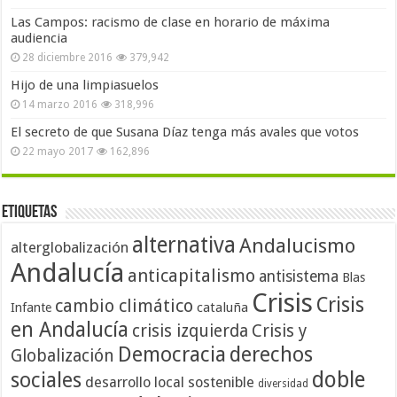
Las Campos: racismo de clase en horario de máxima
audiencia
28 diciembre 2016
379,942
Hijo de una limpiasuelos
14 marzo 2016
318,996
El secreto de que Susana Díaz tenga más avales que votos
22 mayo 2017
162,896
Etiquetas
alternativa
Andalucismo
alterglobalización
Andalucía
anticapitalismo
antisistema
Blas
Crisis
Crisis
cambio climático
cataluña
Infante
en Andalucía
crisis izquierda
Crisis y
Democracia
derechos
Globalización
doble
sociales
desarrollo local sostenible
diversidad