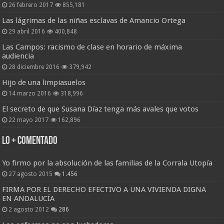
26 febrero 2017
855,181
Las lágrimas de las niñas esclavas de Amancio Ortega
29 abril 2016
400,848
Las Campos: racismo de clase en horario de máxima
audiencia
28 diciembre 2016
379,942
Hijo de una limpiasuelos
14 marzo 2016
318,996
El secreto de que Susana Díaz tenga más avales que votos
22 mayo 2017
162,896
Lo + Comentado
Yo firmo por la absolución de las familias de la Corrala Utopía
27 agosto 2015
1.456
FIRMA POR EL DERECHO EFECTIVO A UNA VIVIENDA DIGNA
EN ANDALUCÍA
2 agosto 2012
286