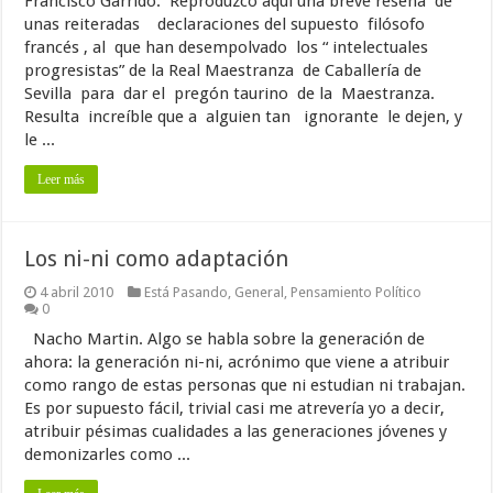
Francisco Garrido. Reproduzco aquí una breve reseña de
unas reiteradas declaraciones del supuesto filósofo
francés , al que han desempolvado los “ intelectuales
progresistas” de la Real Maestranza de Caballería de
Sevilla para dar el pregón taurino de la Maestranza.
Resulta increíble que a alguien tan ignorante le dejen, y
le ...
Leer más
Los ni-ni como adaptación
4 abril 2010
Está Pasando
,
General
,
Pensamiento Político
0
Nacho Martin. Algo se habla sobre la generación de
ahora: la generación ni-ni, acrónimo que viene a atribuir
como rango de estas personas que ni estudian ni trabajan.
Es por supuesto fácil, trivial casi me atrevería yo a decir,
atribuir pésimas cualidades a las generaciones jóvenes y
demonizarles como ...