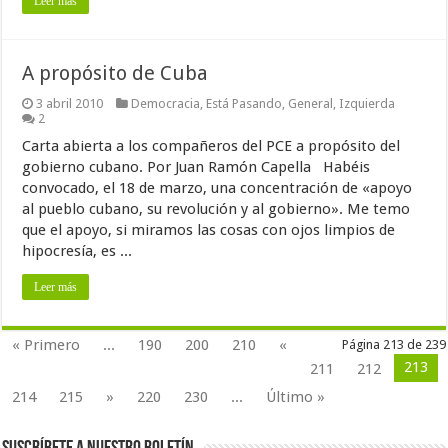
Leer más
A propósito de Cuba
3 abril 2010
Democracia
,
Está Pasando
,
General
,
Izquierda
2
Carta abierta a los compañeros del PCE a propósito del
gobierno cubano. Por Juan Ramón Capella Habéis
convocado, el 18 de marzo, una concentración de «apoyo
al pueblo cubano, su revolución y al gobierno». Me temo
que el apoyo, si miramos las cosas con ojos limpios de
hipocresía, es ...
Leer más
« Primero
...
190
200
210
«
Página 213 de 239
213
211
212
214
215
»
220
230
...
Último »