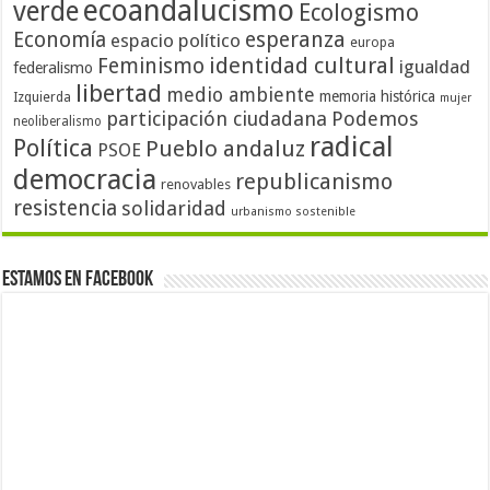
ecoandalucismo
verde
Ecologismo
Economía
esperanza
espacio político
europa
identidad cultural
Feminismo
igualdad
federalismo
libertad
medio ambiente
memoria histórica
Izquierda
mujer
participación ciudadana
Podemos
neoliberalismo
radical
Política
Pueblo andaluz
PSOE
democracia
republicanismo
renovables
resistencia
solidaridad
urbanismo sostenible
Estamos en Facebook