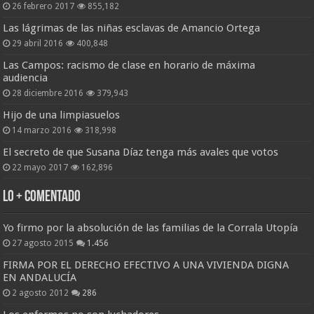
26 febrero 2017
855,182
Las lágrimas de las niñas esclavas de Amancio Ortega
29 abril 2016
400,848
Las Campos: racismo de clase en horario de máxima
audiencia
28 diciembre 2016
379,943
Hijo de una limpiasuelos
14 marzo 2016
318,998
El secreto de que Susana Díaz tenga más avales que votos
22 mayo 2017
162,896
Lo + Comentado
Yo firmo por la absolución de las familias de la Corrala Utopía
27 agosto 2015
1.456
FIRMA POR EL DERECHO EFECTIVO A UNA VIVIENDA DIGNA
EN ANDALUCÍA
2 agosto 2012
286