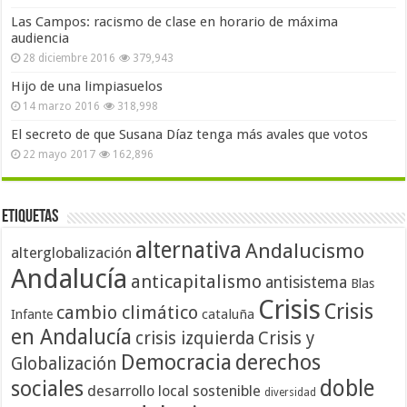
Las Campos: racismo de clase en horario de máxima
audiencia
28 diciembre 2016
379,943
Hijo de una limpiasuelos
14 marzo 2016
318,998
El secreto de que Susana Díaz tenga más avales que votos
22 mayo 2017
162,896
Etiquetas
alternativa
Andalucismo
alterglobalización
Andalucía
anticapitalismo
antisistema
Blas
Crisis
Crisis
cambio climático
cataluña
Infante
en Andalucía
crisis izquierda
Crisis y
Democracia
derechos
Globalización
doble
sociales
desarrollo local sostenible
diversidad