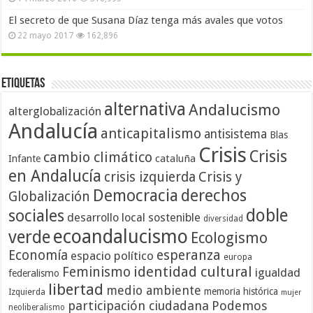
El secreto de que Susana Díaz tenga más avales que votos
22 mayo 2017
162,896
Etiquetas
alternativa
Andalucismo
alterglobalización
Andalucía
anticapitalismo
antisistema
Blas
Crisis
Crisis
cambio climático
cataluña
Infante
en Andalucía
crisis izquierda
Crisis y
Democracia
derechos
Globalización
doble
sociales
desarrollo local sostenible
diversidad
ecoandalucismo
verde
Ecologismo
Economía
esperanza
espacio político
europa
identidad cultural
Feminismo
igualdad
federalismo
libertad
medio ambiente
memoria histórica
Izquierda
mujer
participación ciudadana
Podemos
neoliberalismo