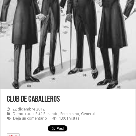
Club de caballeros
22 diciembre 2012
Democracia
,
Está Pasando
,
Feminismo
,
General
Deja un comentario
1,001 Vistas