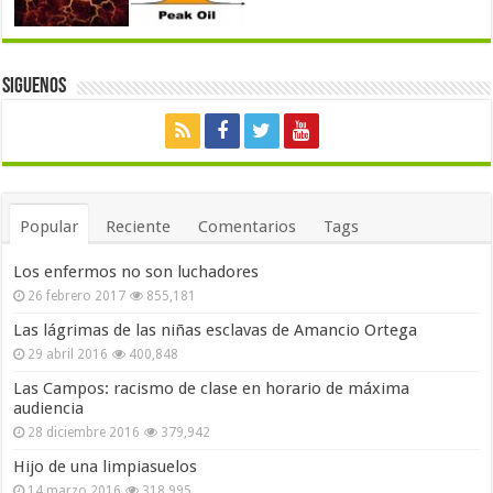
Siguenos
Popular
Reciente
Comentarios
Tags
Los enfermos no son luchadores
26 febrero 2017
855,181
Las lágrimas de las niñas esclavas de Amancio Ortega
29 abril 2016
400,848
Las Campos: racismo de clase en horario de máxima
audiencia
28 diciembre 2016
379,942
Hijo de una limpiasuelos
14 marzo 2016
318,995