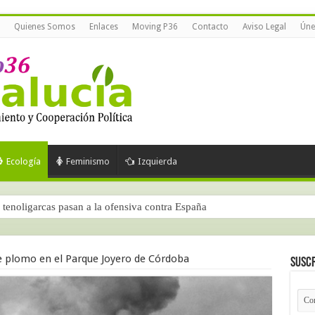
Quienes Somos
Enlaces
Moving P36
Contacto
Aviso Legal
Úne
Ecología
Feminismo
Izquierda
tenoligarcas pasan a la ofensiva contra España
 plomo en el Parque Joyero de Córdoba
Suscr