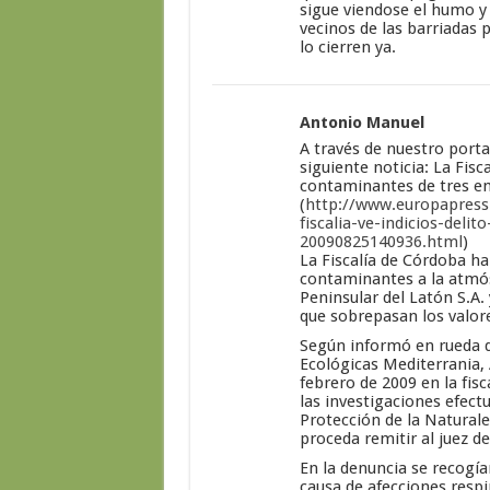
sigue viendose el humo y 
vecinos de las barriadas 
lo cierren ya.
Antonio Manuel
A través de nuestro porta
siguiente noticia: La Fisc
contaminantes de tres e
(
http://www.europapress.
fiscalia-ve-indicios-del
20090825140936.html
)
La Fiscalía de Córdoba ha
contaminantes a la atmós
Peninsular del Latón S.A.
que sobrepasan los valore
Según informó en rueda de
Ecológicas Mediterrania, 
febrero de 2009 en la fis
las investigaciones efectu
Protección de la Naturalez
proceda remitir al juez d
En la denuncia se recogí
causa de afecciones respi