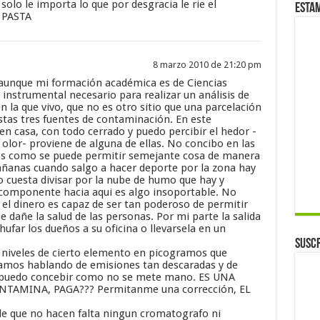
solo le importa lo que por desgracia le rie el
Esta
 PASTA
8 marzo 2010 de 21:20 pm
aunque mi formación académica es de Ciencias
instrumental necesario para realizar un análisis de
n la que vivo, que no es otro sitio que una parcelación
stas tres fuentes de contaminación. En este
casa, con todo cerrado y puedo percibir el hedor -
, olor- proviene de alguna de ellas. No concibo en las
os como se puede permitir semejante cosa de manera
añanas cuando salgo a hacer deporte por la zona hay
o cuesta divisar por la nube de humo que hay y
a componente hacia aqui es algo insoportable. No
 dinero es capaz de ser tan poderoso de permitir
se dañe la salud de las personas. Por mi parte la salida
hufar los dueños a su oficina o llevarsela en un
Suscr
niveles de cierto elemento en picogramos que
amos hablando de emisiones tan descaradas y de
 puedo concebir como no se mete mano. ES UNA
TAMINA, PAGA??? Permitanme una corrección, EL
e que no hacen falta ningun cromatografo ni