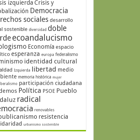
sis izquierda
Crisis y
Democracia
obalización
rechos sociales
desarrollo
doble
al sostenible
diversidad
ecoandalucismo
rde
ologismo
Economía
espacio
esperanza
ítico
federalismo
europa
identidad cultural
minismo
libertad
medio
aldad
Izquierda
biente
memoria histórica
mujer
participación ciudadana
iberalismo
Política
Pueblo
demos
PSOE
radical
daluz
emocracia
renovables
publicanismo
resistencia
lidaridad
urbanismo sostenible