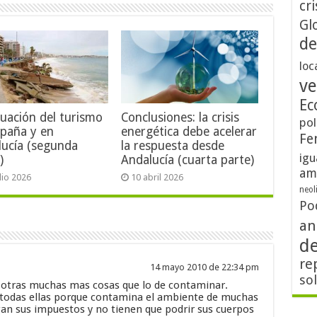
cri
Gl
de
loc
ve
Ec
tuación del turismo
Conclusiones: la crisis
pol
spaña y en
energética debe acelerar
Fe
lucía (segunda
la respuesta desde
igu
)
Andalucía (cuarta parte)
am
ulio 2026
10 abril 2026
neol
Po
an
d
re
14 mayo 2010 de 22:34 pm
so
 otras muchas mas cosas que lo de contaminar.
 todas ellas porque contamina el ambiente de muchas
gan sus impuestos y no tienen que podrir sus cuerpos