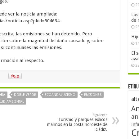
gas.
29
ede ver la noticia ampliada:
Las
de 
ias/noticia.asp?pkid=504634
28
escrita, las emisiones se han detenido. Pero
Hij
ón sobre la magnitud del daño causado y, sobre
1
 si continuases las emisiones.
El 
ava
ormación al respecto.
2
Etiqu
OBA
DOBLE VERDE
ECOANDALUCISMO
EMISIONES
alt
LUD AMBIENTAL
An
Siguiente
an
Turismo y parques eólicos
marinos en la costa noroeste de
Inf
Cádiz.
Cr