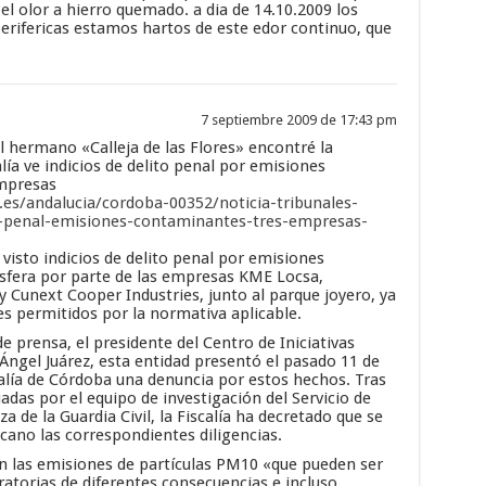
el olor a hierro quemado. a dia de 14.10.2009 los
perifericas estamos hartos de este edor continuo, que
7 septiembre 2009 de 17:43 pm
l hermano «Calleja de las Flores» encontré la
alía ve indicios de delito penal por emisiones
mpresas
es/andalucia/cordoba-00352/noticia-tribunales-
ito-penal-emisiones-contaminantes-tres-empresas-
 visto indicios de delito penal por emisiones
fera por parte de las empresas KME Locsa,
 y Cunext Cooper Industries, junto al parque joyero, ya
s permitidos por la normativa aplicable.
 prensa, el presidente del Centro de Iniciativas
Ángel Juárez, esta entidad presentó el pasado 11 de
calía de Córdoba una denuncia por estos hechos. Tras
adas por el equipo de investigación del Servicio de
a de la Guardia Civil, la Fiscalía ha decretado que se
ecano las correspondientes diligencias.
an las emisiones de partículas PM10 «que pueden ser
ratorias de diferentes consecuencias e incluso