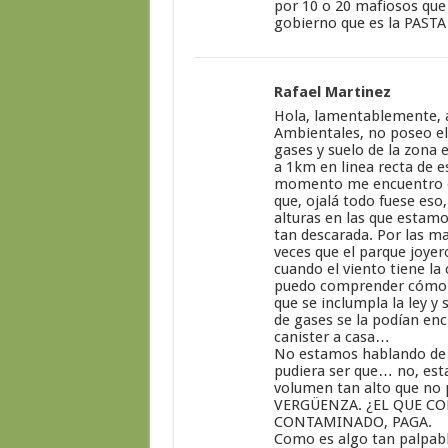
por 10 o 20 mafiosos que 
gobierno que es la PASTA
Rafael Martinez
Hola, lamentablemente, 
Ambientales, no poseo el 
gases y suelo de la zona e
a 1km en linea recta de e
momento me encuentro en 
que, ojalá todo fuese eso
alturas en las que estam
tan descarada. Por las m
veces que el parque joyer
cuando el viento tiene l
puedo comprender cómo el
que se inclumpla la ley y 
de gases se la podían enc
canister a casa…
No estamos hablando de 
pudiera ser que… no, est
volumen tan alto que no
VERGÜENZA. ¿EL QUE CON
CONTAMINADO, PAGA.
Como es algo tan palpabl