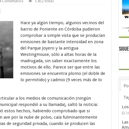
4 Comentarios
1,452 Vistas
Hace ya algún tiempo, algunos vecinos del
barrio de Poniente en Córdoba pudieron
comprobar a simple vista que se producían
emisiones de bastante intensidad en zona
del Parque Joyero y la antigua
Sigu
WestingHouse, sólo a altas horas de la
madrugada, sin saber exactamente los
motivos de ello. Parece ser que entre las
emisiones se encuentra plomo (el doble de
lo permitido) y cadmio (9 veces más de lo
Po
Ta
articular a los medios de comunicación (ningún
unicipal respondió a su llamada), saltó la noticia:
Los
ó estos hechos, habiendo comprobado que si
26
n ave por la nube de polvo, caía fulminantemente
Las
as de seguridad privada, cuando se producen las
Ama