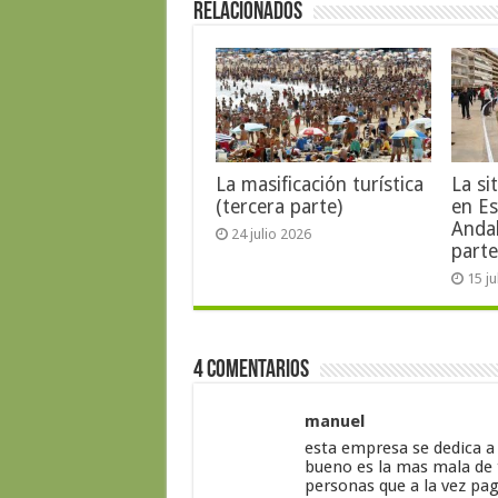
Relacionados
La masificación turística
La si
(tercera parte)
en E
Anda
24 julio 2026
parte
15 j
4 Comentarios
manuel
esta empresa se dedica a
bueno es la mas mala de
personas que a la vez pa