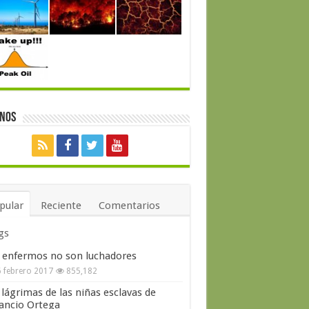
enos
pular
Reciente
Comentarios
gs
 enfermos no son luchadores
 febrero 2017
855,182
 lágrimas de las niñas esclavas de
ncio Ortega