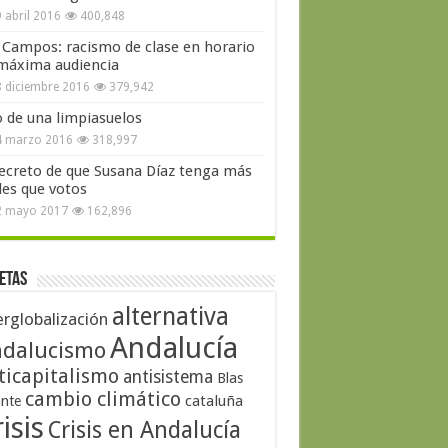
 abril 2016
400,848
 Campos: racismo de clase en horario
máxima audiencia
 diciembre 2016
379,942
o de una limpiasuelos
4 marzo 2016
318,997
secreto de que Susana Díaz tenga más
les que votos
2 mayo 2017
162,896
etas
alternativa
erglobalización
Andalucía
dalucismo
ticapitalismo
antisistema
Blas
cambio climático
cataluña
ante
isis
Crisis en Andalucía