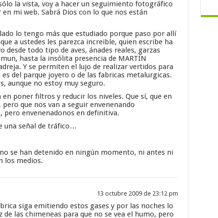
ólo la vista, voy a hacer un seguimiento fotográfico
ar en mi web. Sabrá Dios con lo que nos están
 lado lo tengo más que estudiado porque paso por allí
que a ustedes les parezca increible, quien escribe ha
yo desde todo tipo de aves, ánades reales, garzas
comun, hasta la insólita presencia de MARTÍN
eja. Y se permiten el lujo de realizar vertidos para
 es del parque joyero o de las fabricas metalurgicas.
es, aunque no estoy muy seguro.
en poner filtros y reducir los niveles. Que sí, que en
, pero que nos van a seguir envenenando
 pero envenenadonos en definitiva.
e una señal de tráfico…
s no se han detenido en ningún momento, ni antes ni
n los medios.
13 octubre 2009 de 23:12 pm
abrica siga emitiendo estos gases y por las noches lo
uz de las chimeneas para que no se vea el humo, pero