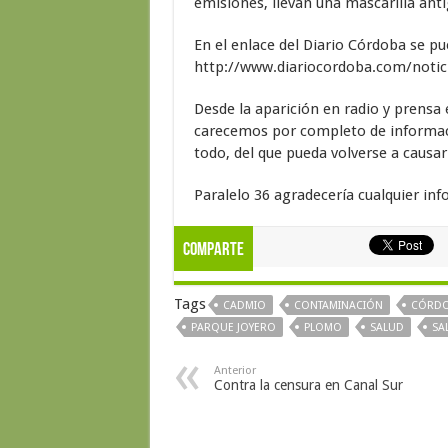
emisiones, llevan una mascarilla anti
En el enlace del Diario Córdoba se pu
http://www.diariocordoba.com/notic
Desde la aparición en radio y prensa 
carecemos por completo de informaci
todo, del que pueda volverse a causar
Paralelo 36 agradecería cualquier inf
Comparte
Tags
CADMIO
CONTAMINACIÓN
CÓRD
PARQUE JOYERO
PLOMO
SALUD
SA
Anterior
Contra la censura en Canal Sur