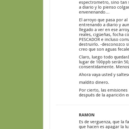
espectrometro, sino tan s
a diario y lo pienso colg
envenenando…
El arroyo que pasa por al
entrenando a diario y aun
llegado a ver en ese arro
reales, cigüeñas, focha 
PESCADOR e incluso comadr
destruirlo. -desconozco si
creo que son aguas fecal
Claro, luego todo quedará 
lugar de 100ppb serán 50
consentidamente. Menos,
Ahora vaya usted y saltes
maldito dinero.
Por cierto, las emisione
después de la aparición e
RAMON
Es de verguenza, que la f
que hacen es apagar la l