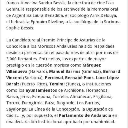
franco-tunecina Sandra Bessis, la directora de cine Izza
Genini, la responsable de los archivos de la memoria oral
de Argentina Laura Benadiba, el sociologo Arrik Delouya,
el hebraista Ephraïm Riveline, o la socióloga de la Sorbona
Sophie Bessis.
La Candidatura al Premio Príncipe de Asturias de la
Concordia a los Moriscos Andalusíes ha sido respaldada
desde su presentación el pasado mes de abril por más de
3.000 firmantes. Entre ellos, los expertos de mayor
prestigio en la cuestión morisca como
Márquez
Villanueva
(Harvard),
Manuel Barrios
(Granada),
Bernard
Vincent
(Sorbona),
Perceval
,
Bernabé Pons
,
Luce López
Baralt
(Puerto Rico),
Temimi
(Tunez), o instituciones
como los
ayuntamientos
de Archidona, Hornachos,
Baeza, Jerez, Estepona, Torrella, Almuñecar, Frigiliana,
Torrox, Fuengirola, Baza, Riogordo, Los Barrios,
Sayalonga, La Línea de la Concepción, la Diputación de
Cádiz… y, por supuesto, el
Parlamento de Andalucía
en
una declaración institucional aprobada por unanimidad.