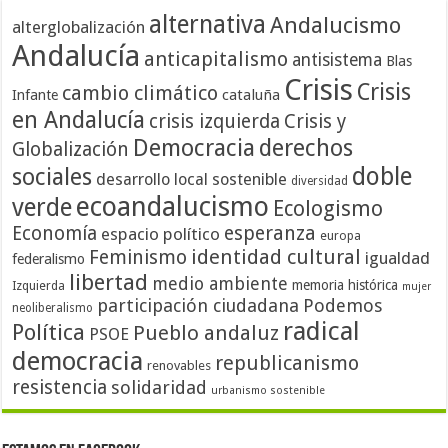
alternativa
Andalucismo
alterglobalización
Andalucía
anticapitalismo
antisistema
Blas
Crisis
Crisis
cambio climático
cataluña
Infante
en Andalucía
crisis izquierda
Crisis y
Democracia
derechos
Globalización
doble
sociales
desarrollo local sostenible
diversidad
ecoandalucismo
verde
Ecologismo
Economía
esperanza
espacio político
europa
identidad cultural
Feminismo
igualdad
federalismo
libertad
medio ambiente
memoria histórica
Izquierda
mujer
participación ciudadana
Podemos
neoliberalismo
radical
Política
Pueblo andaluz
PSOE
democracia
republicanismo
renovables
resistencia
solidaridad
urbanismo sostenible