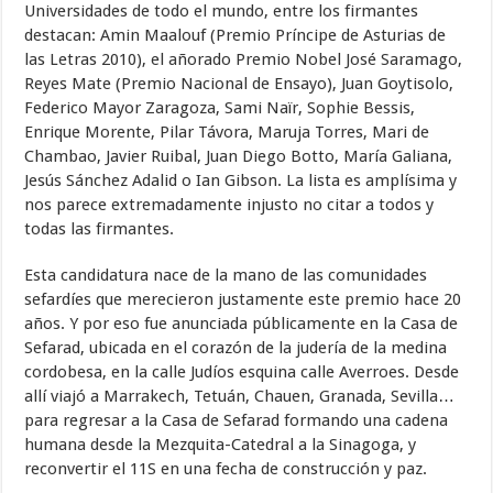
Universidades de todo el mundo, entre los firmantes
destacan: Amin Maalouf (Premio Príncipe de Asturias de
las Letras 2010), el añorado Premio Nobel José Saramago,
Reyes Mate (Premio Nacional de Ensayo), Juan Goytisolo,
Federico Mayor Zaragoza, Sami Naïr, Sophie Bessis,
Enrique Morente, Pilar Távora, Maruja Torres, Mari de
Chambao, Javier Ruibal, Juan Diego Botto, María Galiana,
Jesús Sánchez Adalid o Ian Gibson. La lista es amplísima y
nos parece extremadamente injusto no citar a todos y
todas las firmantes.
Esta candidatura nace de la mano de las comunidades
sefardíes que merecieron justamente este premio hace 20
años. Y por eso fue anunciada públicamente en la Casa de
Sefarad, ubicada en el corazón de la judería de la medina
cordobesa, en la calle Judíos esquina calle Averroes. Desde
allí viajó a Marrakech, Tetuán, Chauen, Granada, Sevilla…
para regresar a la Casa de Sefarad formando una cadena
humana desde la Mezquita-Catedral a la Sinagoga, y
reconvertir el 11S en una fecha de construcción y paz.