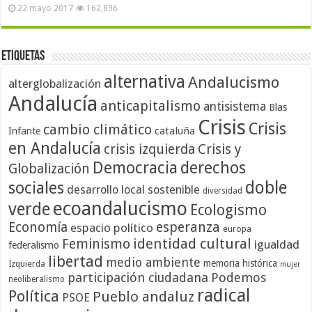
22 mayo 2017
162,896
Etiquetas
alternativa
Andalucismo
alterglobalización
Andalucía
anticapitalismo
antisistema
Blas
Crisis
Crisis
cambio climático
cataluña
Infante
en Andalucía
crisis izquierda
Crisis y
Democracia
derechos
Globalización
doble
sociales
desarrollo local sostenible
diversidad
ecoandalucismo
verde
Ecologismo
Economía
esperanza
espacio político
europa
identidad cultural
Feminismo
igualdad
federalismo
libertad
medio ambiente
memoria histórica
Izquierda
mujer
participación ciudadana
Podemos
neoliberalismo
radical
Política
Pueblo andaluz
PSOE