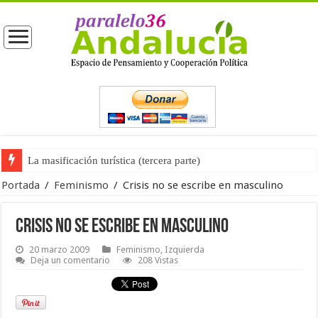
La masificación turística (tercera parte)
La opinión pública ante las próximas elecciones generales
Portada
/
Feminismo
/
Crisis no se escribe en masculino
Crisis no se escribe en masculino
20 marzo 2009
Feminismo
,
Izquierda
Deja un comentario
208 Vistas