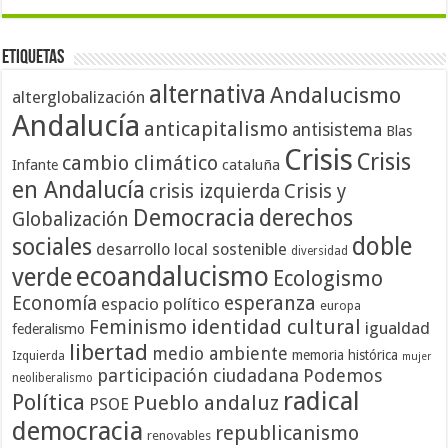
Etiquetas
alternativa
Andalucismo
alterglobalización
Andalucía
anticapitalismo
antisistema
Blas
Crisis
Crisis
cambio climático
cataluña
Infante
en Andalucía
crisis izquierda
Crisis y
Democracia
derechos
Globalización
doble
sociales
desarrollo local sostenible
diversidad
ecoandalucismo
verde
Ecologismo
Economía
esperanza
espacio político
europa
identidad cultural
Feminismo
igualdad
federalismo
libertad
medio ambiente
memoria histórica
Izquierda
mujer
participación ciudadana
Podemos
neoliberalismo
radical
Política
Pueblo andaluz
PSOE
democracia
republicanismo
renovables