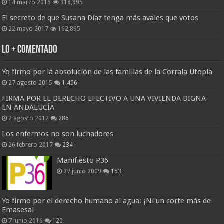
14 marzo 2016
318,995
El secreto de que Susana Díaz tenga más avales que votos
22 mayo 2017
162,895
Lo + Comentado
Yo firmo por la absolución de las familias de la Corrala Utopía
27 agosto 2015
1.456
FIRMA POR EL DERECHO EFECTIVO A UNA VIVIENDA DIGNA
EN ANDALUCÍA
2 agosto 2012
286
Los enfermos no son luchadores
26 febrero 2017
234
Manifiesto P36
27 junio 2009
153
Yo firmo por el derecho humano al agua: ¡Ni un corte más de
Emasesa!
7 junio 2016
120