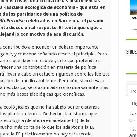
uchas cosas, una crítica de las insuficiencias
mada «Escuela ecológica de economía» que está en
 de los partidarios de una política de
 SinPermiso
celebradas en Barcelona el pasado
nte discusión al respecto. El texto que sigue a
Alejandro con motivo de esa discusión.
a contribuido a encender un debate importante
Sigu
egable, y conviene señalarlo desde el principio. Pero
antes que debería resolver, si lo que pretende es
 ofrecer una contribución en materia de política
á llevar a cabo un estudio riguroso sobre las fuerzas
cción del medio ambiente. Peor aún, si no lleva a
ría neoclásica, será asimilada como una variante más
Po
ene más bases ideológicas que científicas.
Ta
a ecológica es que no ha sabido poner distancia
Los
pios planteamientos. De hecho, la distancia que
 ecológica (de ahora en adelante EE) de la
26
ucho más corta de lo que los adeptos a la EE
Las
 para la EE prácticamente no hay otra teoría
Ama