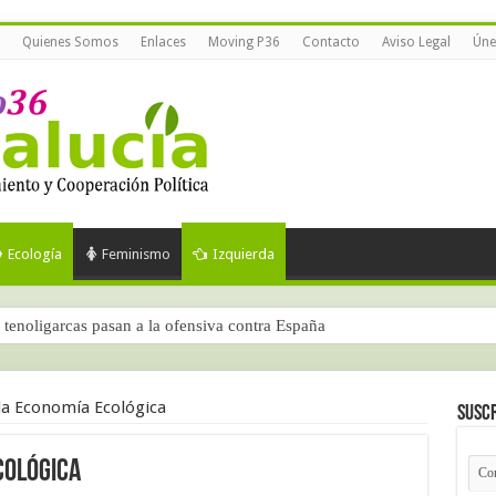
Quienes Somos
Enlaces
Moving P36
Contacto
Aviso Legal
Úne
Ecología
Feminismo
Izquierda
tenoligarcas pasan a la ofensiva contra España
la Economía Ecológica
Suscr
cológica