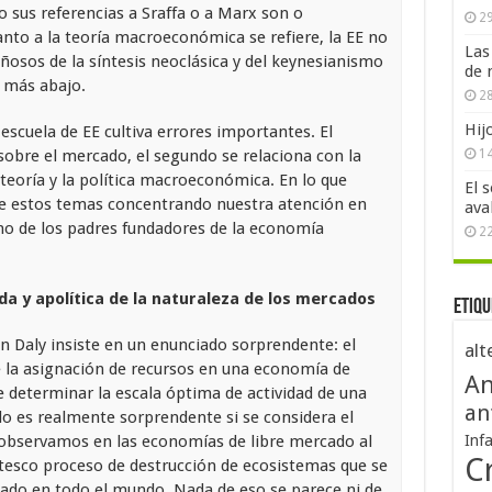
o sus referencias a Sraffa o a Marx son o
29
uanto a la teoría macroeconómica se refiere, la EE no
Las
ñosos de la síntesis neoclásica y del keynesianismo
de 
o más abajo.
28
Hij
 escuela de EE cultiva errores importantes. El
sobre el mercado, el segundo se relaciona con la
1
 teoría y la política macroeconómica. En lo que
El 
de estos temas concentrando nuestra atención en
ava
o de los padres fundadores de la economía
2
 y apolítica de la naturaleza de los mercados
Etiqu
 Daly insiste en un enunciado sorprendente: el
alt
 la asignación de recursos en una economía de
An
e determinar la escala óptima de actividad de una
an
o es realmente sorprendente si se considera el
 observamos en las economías de libre mercado al
Inf
Cr
ntesco proceso de destrucción de ecosistemas que se
rcado en todo el mundo. Nada de eso se parece ni de