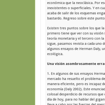
económica que la neoclásica. Por es
inexistentes o superficiales. Y en c
acaba de salir de los esquemas enga
bastardo. Regreso sobre este punt
Existen tres puntos sobre los que la
primero tiene que ver con su visión 
teoría monetaria y el tercero con la
sigue, pasamos revista a cada uno 
algunos ensayos de Herman Daly, un
ecológica.
Una visión asombrosamente errada
1. En algunos de sus ensayos Herman
mercado ha resuelto el problema de
manera eficiente, pero es incapaz d
economía (Daly 2002). Este enunciad
colosal desperdicio de recursos que
día de hoy, para no hablar del giga
lleva a cabo por las fuerzas del me