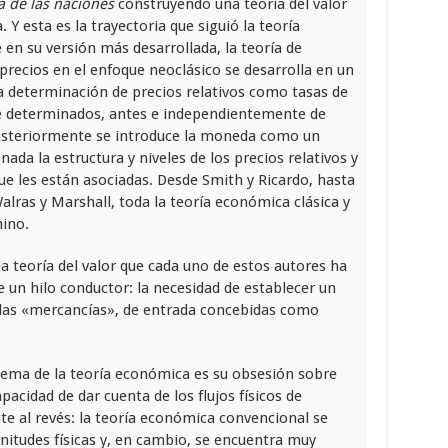
a de las naciones
construyendo una teoría del valor
Y esta es la trayectoria que siguió la teoría
en su versión más desarrollada, la teoría de
 precios en el enfoque neoclásico se desarrolla en un
a determinación de precios relativos como tasas de
te determinados, antes e independientemente de
Posteriormente se introduce la moneda como un
nada la estructura y niveles de los precios relativos y
ue les están asociadas. Desde Smith y Ricardo, hasta
lras y Marshall, toda la teoría económica clásica y
ino.
la teoría del valor que cada uno de estos autores ha
ne un hilo conductor: la necesidad de establecer un
las «mercancías», de entrada concebidas como
lema de la teoría económica es su obsesión sobre
acidad de dar cuenta de los flujos físicos de
e al revés: la teoría económica convencional se
itudes físicas y, en cambio, se encuentra muy