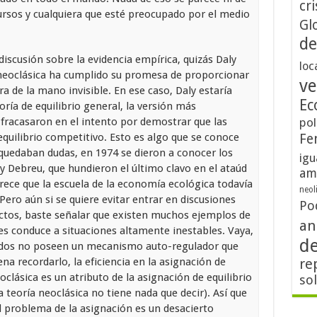
cri
ursos y cualquiera que esté preocupado por el medio
Gl
de
discusión sobre la evidencia empírica, quizás Daly
loc
neoclásica ha cumplido su promesa de proporcionar
ve
 de la mano invisible. En ese caso, Daly estaría
Ec
oría de equilibrio general, la versión más
, fracasaron en el intento por demostrar que las
pol
quilibrio competitivo. Esto es algo que se conoce
Fe
 quedaban dudas, en 1974 se dieron a conocer los
igu
 Debreu, que hundieron el último clavo en el ataúd
am
Parece que la escuela de la economía ecológica todavía
neol
ero aún si se quiere evitar entrar en discusiones
Po
tos, baste señalar que existen muchos ejemplos de
an
es conduce a situaciones altamente inestables. Vaya,
d
cados no poseen un mecanismo auto-regulador que
ena recordarlo, la eficiencia en la asignación de
re
oclásica es un atributo de la asignación de equilibrio
so
a teoría neoclásica no tiene nada que decir). Así que
l problema de la asignación es un desacierto