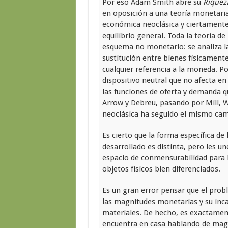
Por eso Adam Smith abre su
Riquez
en oposición a una teoría monetaria. 
económica neoclásica y ciertamente 
equilibrio general. Toda la teoría de
esquema no monetario: se analiza l
sustitución entre bienes físicamen
cualquier referencia a la moneda. 
dispositivo neutral que no afecta en 
las funciones de oferta y demanda q
Arrow y Debreu, pasando por Mill, Wa
neoclásica ha seguido el mismo cam
Es cierto que la forma específica de 
desarrollado es distinta, pero les u
espacio de conmensurabilidad para 
objetos físicos bien diferenciados.
Es un gran error pensar que el prob
las magnitudes monetarias y su incap
materiales. De hecho, es exactament
encuentra en casa hablando de magn