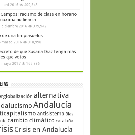
 abril 2016
400,848
 Campos: racismo de clase en horario
máxima audiencia
 diciembre 2016
379,942
o de una limpiasuelos
4 marzo 2016
318,998
secreto de que Susana Díaz tenga más
les que votos
2 mayo 2017
162,896
etas
alternativa
erglobalización
Andalucía
dalucismo
ticapitalismo
antisistema
Blas
cambio climático
cataluña
ante
isis
Crisis en Andalucía