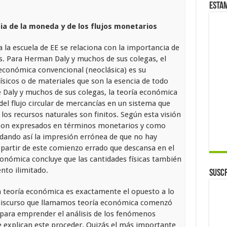
Esta
ia de la moneda y de los flujos monetarios
 la escuela de EE se relaciona con la importancia de
s. Para Herman Daly y muchos de sus colegas, el
económica convencional (neoclásica) es su
físicos o de materiales que son la esencia de todo
 Daly y muchos de sus colegas, la teoría económica
 del flujo circular de mercancías en un sistema que
os recursos naturales son finitos. Según esta visión
s son expresados en términos monetarios y como
, dando así la impresión errónea de que no hay
 partir de este comienzo errado que descansa en el
onómica concluye que las cantidades físicas también
nto ilimitado.
Suscr
la teoría económica es exactamente el opuesto a lo
e discurso que llamamos teoría económica comenzó
para emprender el análisis de los fenómenos
 explican este proceder. Quizás el más importante