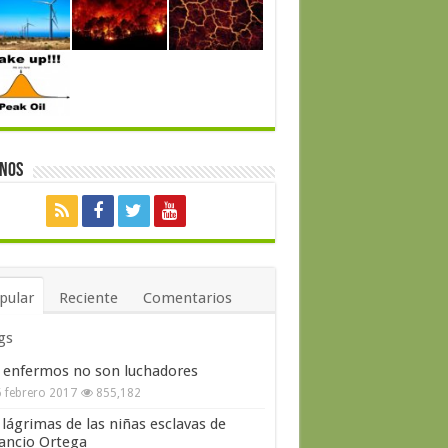
enos
pular
Reciente
Comentarios
gs
 enfermos no son luchadores
 febrero 2017
855,182
 lágrimas de las niñas esclavas de
ncio Ortega