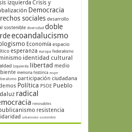
sis izquierda
Crisis y
Democracia
obalización
rechos sociales
desarrollo
doble
al sostenible
diversidad
ecoandalucismo
rde
ologismo
Economía
espacio
esperanza
ítico
federalismo
europa
identidad cultural
minismo
libertad
medio
aldad
Izquierda
biente
memoria histórica
mujer
participación ciudadana
iberalismo
Política
Pueblo
demos
PSOE
radical
daluz
emocracia
renovables
publicanismo
resistencia
lidaridad
urbanismo sostenible