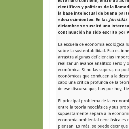
Este libro contiene, entre otras m
científicas y políticas de la lla
la base intelectual de buena parte
«decrecimiento». En las
Jornadas
diciembre se suscitó una interesa
continuación ha sido escrito por 
La escuela de economía ecológica h
sobre la sustentabilidad. Eso es inn
arrastra algunas deficiencias import
realizar un avance analítico serio y
económica. Si no las supera, no podr
económicas que conducen a la destru
cabo una crítica profunda de la teo
de ese discurso que, hoy por hoy, ti
El principal problema de la economí
entre la teoría neoclásica y sus pro
supuestamente separa a la economía
economía ambiental neoclásica es m
piensan. Es más, se puede decir que