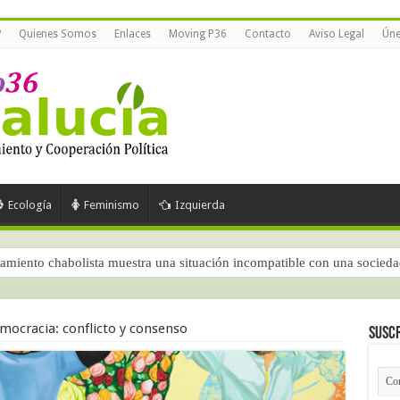
?
Quienes Somos
Enlaces
Moving P36
Contacto
Aviso Legal
Úne
Ecología
Feminismo
Izquierda
amiento chabolista muestra una situación incompatible con una socied
 según el CIS (junio de 2026)
mocracia: conflicto y consenso
Suscr