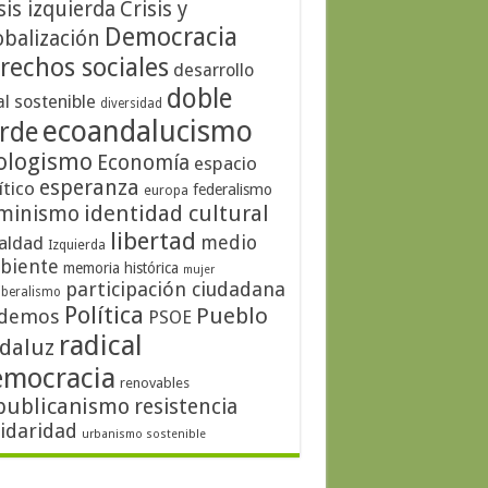
sis izquierda
Crisis y
Democracia
obalización
rechos sociales
desarrollo
doble
al sostenible
diversidad
ecoandalucismo
rde
ologismo
Economía
espacio
esperanza
ítico
federalismo
europa
identidad cultural
minismo
libertad
medio
aldad
Izquierda
biente
memoria histórica
mujer
participación ciudadana
iberalismo
Política
Pueblo
demos
PSOE
radical
daluz
emocracia
renovables
publicanismo
resistencia
lidaridad
urbanismo sostenible