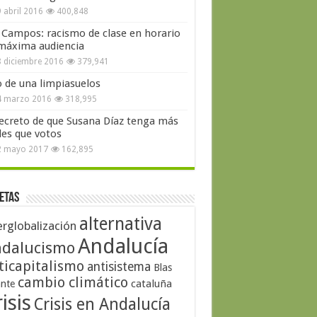
 abril 2016
400,848
 Campos: racismo de clase en horario
máxima audiencia
 diciembre 2016
379,941
o de una limpiasuelos
4 marzo 2016
318,995
secreto de que Susana Díaz tenga más
les que votos
2 mayo 2017
162,895
etas
alternativa
erglobalización
Andalucía
dalucismo
ticapitalismo
antisistema
Blas
cambio climático
cataluña
ante
isis
Crisis en Andalucía